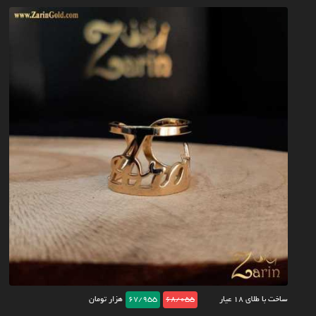
ساخت با طلای ۱۸ عیار
68/055
67/955
هزار تومان