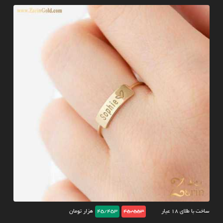
ساخت با طلای ۱۸ عیار
45/553
45/453
هزار تومان