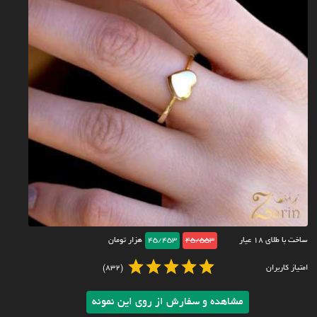
ساخت با طلای ۱۸ عیار
45/553
45/453
هزار تومان
امتیاز کاربران
(832)
مشاهده و سفارش از روی این نمونه