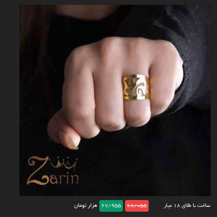
ساخت با طلای ۱۸ عیار
68/055
67/955
هزار تومان