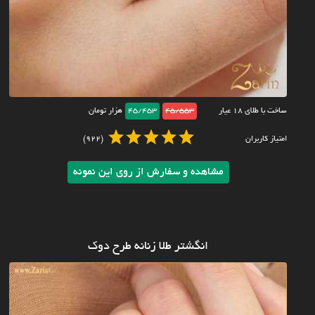
ساخت با طلای ۱۸ عیار
45/553
45/453
هزار تومان
امتیاز کاربران
(922)
مشاهده و سفارش از روی این نمونه
انگشتر طلا زنانه طرح دوک