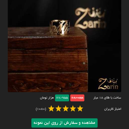
ساخت با طلای ۱۸ عیار
68/055
67/955
هزار تومان
امتیاز کاربران
(1080)
مشاهده و سفارش از روی این نمونه