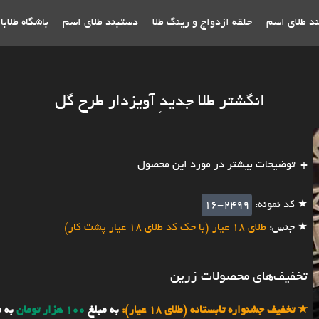
ند طلای اسم
حلقه ازدواج و رینگ طلا
دستبند طلای اسم
باشگاه طلاب
انگشتر طلا جدیدِ آویزدار طرح گل
توضیحات بیشتر در مورد این محصول
★ کد نمونه:
16-2499
★ جنس:
طلای 18 عیار (با حک کد طلای 18 عیار پشت کار)
تخفیف‌های محصولات زرین
★
تخفیف جشنواره تابستانه (طلای 18 عیار):
به مبلغ
100 هزار تومان
به 