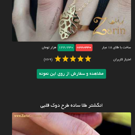
ساخت با طلای ۱۸ عیار
122/330
122/230
هزار تومان
امتیاز کاربران
(769)
مشاهده و سفارش از روی این نمونه
انگشتر طلا ساده طرح دوک قلبی