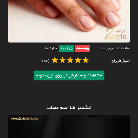
ساخت با طلای ۱۸ عیار
68/055
67/955
هزار تومان
امتیاز کاربران
(783)
مشاهده و سفارش از روی این نمونه
انگشتر طلا اسم مهتاب