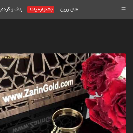
طلای زرین
جشنواره یلدا
پلاک و گردنب
☰