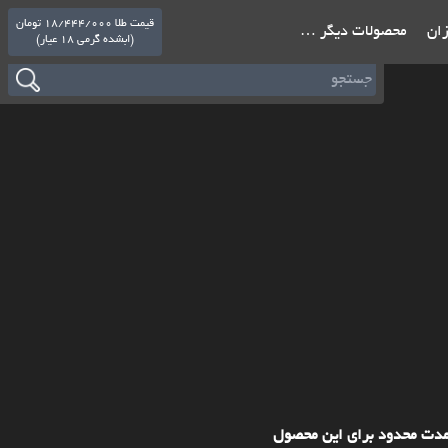
قیمت طلا 18/444/000 تومان
ازان
محصولات دیگر …
(ابشده گرمی 18 عیار)
مدت محدود برای این محصول