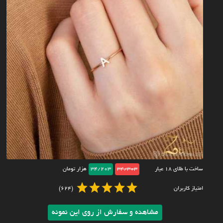
ساخت با طلای ۱۸ عیار
34/303
34/203
هزار تومان
امتیاز کاربران
(624)
مشاهده و سفارش از روی این نمونه