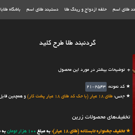
ند طلای اسم
حلقه ازدواج و رینگ طلا
دستبند طلای اسم
باشگاه طلاب
گردنبند طلا طرح کلید
توضیحات بیشتر در مورد این محصول
★ کد نمونه:
21-2543
★ جنس:
طلای 18 عیار (با حک کد طلای 18 عیار پشت کار)
و همچنین قابل
تخفیف‌های محصولات زرین
★
تخفیف جشنواره تابستانه (طلای 18 عیار):
به مبلغ
100 هزار تومان
به 