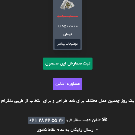
1/900/000
1/850/000
تومان
توضیحات بیشتر
ثبت سفارش این محصول
مشاوره آنلاین
ک روز چندین مدل مختلف برای شما طراحی و برای انتخاب از طریق تلگرام ی
☎ تلفن جهت سفارش:
021 28 42 55 22
• ارسال رایگان به تمام نقاط کشور