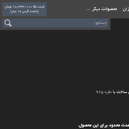
قیمت طلا 18/444/000 تومان
ازان
محصولات دیگر …
(ابشده گرمی 18 عیار)
 ساخت با
نقره 925
مدت محدود برای این محصول