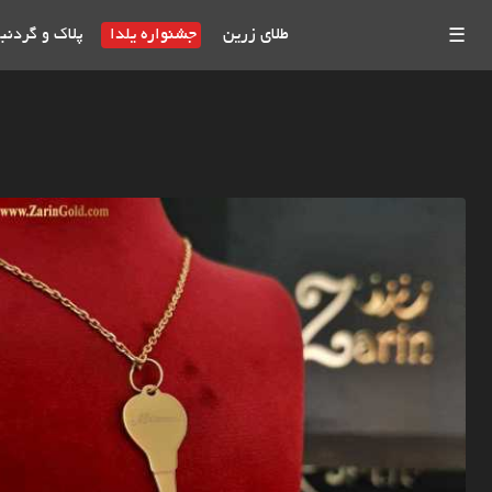
طلای زرین
جشنواره یلدا
پلاک و گردنب
☰