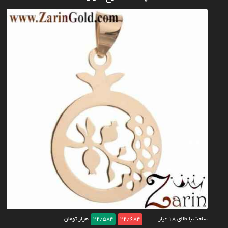
ساخت با طلای ۱۸ عیار
22/683
22/583
هزار تومان