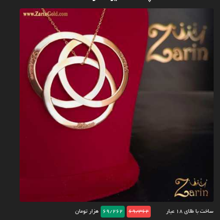
ساخت با طلای ۱۸ عیار
69/362
69/262
هزار تومان