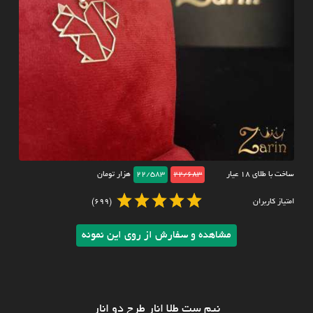
ساخت با طلای ۱۸ عیار
22/683
22/583
هزار تومان
امتیاز کاربران
(699)
مشاهده و سفارش از روی این نمونه
نیم ست طلا انار طرح دو انار