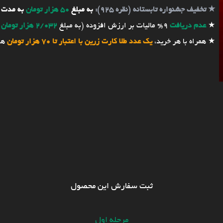
★
تخفیف جشنواره تابستانه (نقره 925):
به مبلغ
50 هزار تومان
به مدت 
★
عدم دریافت
9% مالیات بر ارزش افزوده (به مبلغ
2/032 هزار تومان
★ همراه با هر خرید،
یک عدد طلا کارت زرین با اعتبار تا 70 هزار تومان
هد
ثبت سفارش این محصول
مرحله اول