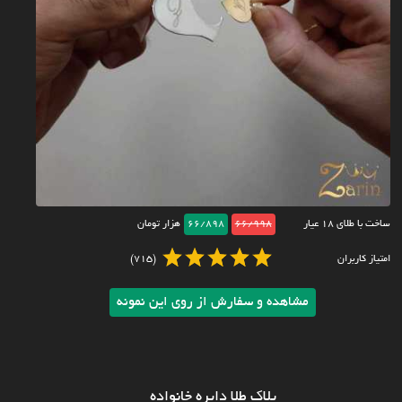
ساخت با طلای ۱۸ عیار
66/998
66/898
هزار تومان
امتیاز کاربران
(715)
مشاهده و سفارش از روی این نمونه
پلاک طلا دایره خانواده