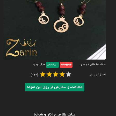
ساخت با طلای ۱۸ عیار
89/581
89/481
هزار تومان
امتیاز کاربران
(697)
مشاهده و سفارش از روی این نمونه
پلاک طلا طرح انار و شاخه