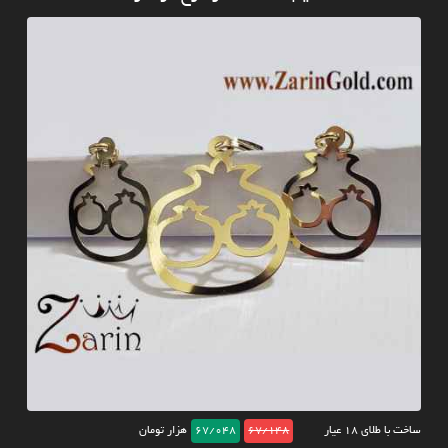
ساخت با طلای ۱۸ عیار
67/148
67/048
هزار تومان