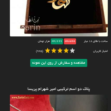
ساخت با طلای ۱۸ عیار
33/799
33/699
هزار تومان
امتیاز کاربران
(925)
مشاهده و سفارش از روی این نمونه
پلاک دو اسم ترکیبی امیر شهرام پریسا