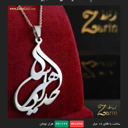
ساخت با طلای ۱۸ عیار
33/799
33/699
هزار تومان