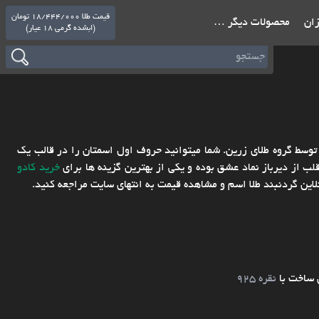
قیمت طلا 18/444/000 تومان
ازان
محصولات دیگر …
(ابشده گرمی 18 عیار)
با طلای 18 عیار و طراحی اختصاصی توسط گروه طلای زرین. شما میتوانید حروف اول اسمتان را در قالب یک
لب از دیرباز نماد عشق بوده و یکی از بهترین گزینه ها برای
خرید کادو
لاین گردنبند طلا اسم و مشاهده قیمت به انتهای سایت مراجعه کنید.
 ساخت با
نقره 925