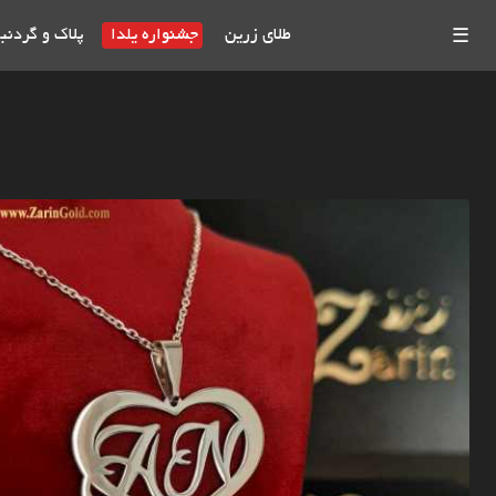
طلای زرین
جشنواره یلدا
پلاک و گردنب
☰