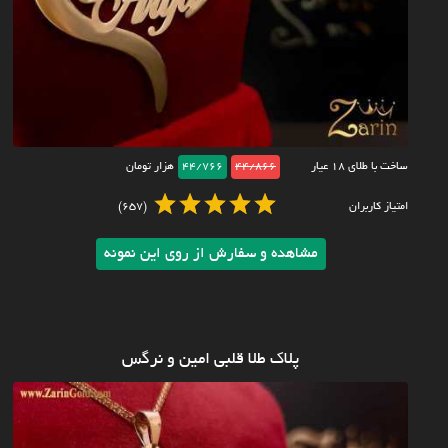
ساخت با طلای ۱۸ عیار
44/866
44/766
هزار تومان
امتیاز کاربران
(657)
مشاهده و سفارش از روی این نمونه
پلاک طلا قلبی امین و نرگس