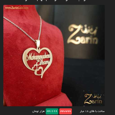
ساخت با طلای ۱۸ عیار
33/799
33/699
هزار تومان