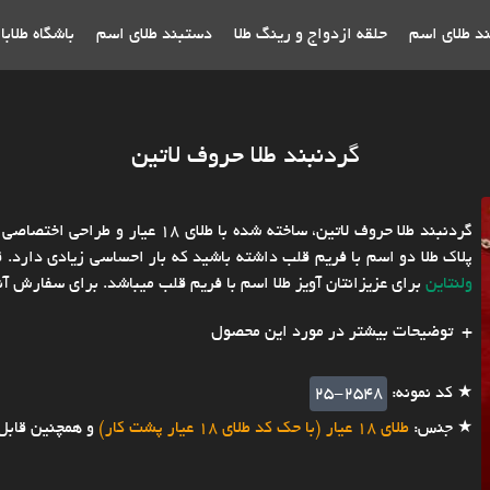
ند طلای اسم
حلقه ازدواج و رینگ طلا
دستبند طلای اسم
باشگاه طلاب
گردنبند طلا حروف لاتین
گردنبند طلا حروف لاتین، ساخته شده 
پلاک طلا دو اسم با فریم قلب داشته باشید که بار احساسی زیادی دارد. ق
ولنتاین
برای عزیزانتان آویز طلا اسم با فریم قلب میباشد. برای سفارش آن
توضیحات بیشتر در مورد این محصول
★ کد نمونه:
25-2548
★ جنس:
طلای 18 عیار (با حک کد طلای 18 عیار پشت کار)
و همچنین قابل