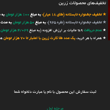
تخفیف‌های محصولات زرین
★
تخفیف جشنواره تابستانه (طلای 18 عیار):
به مبلغ
100 هزار تومان
به 
★
تخفیف جشنواره تابستانه (نقره 925):
به مبلغ
50 هزار تومان
به مدت 
★
عدم دریافت
9% مالیات بر ارزش افزوده (به مبلغ
4/029 هزار تومان
★ همراه با هر خرید،
یک عدد طلا کارت زرین با اعتبار تا 70 هزار تومان
هد
ثبت سفارش این محصول با نام یا عبارت دلخواه شما
مرحله اول