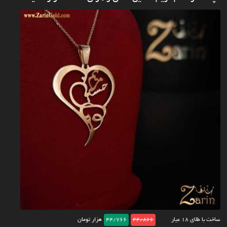
ساخت با طلای ۱۸ عیار
44/866
44/766
هزار تومان