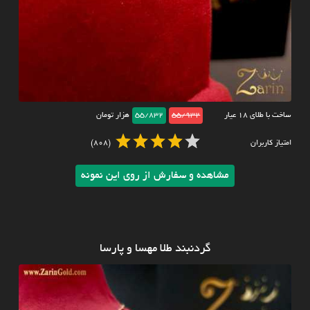
ساخت با طلای ۱۸ عیار
55/932
55/832
هزار تومان
امتیاز کاربران
(808)
مشاهده و سفارش از روی این نمونه
گردنبند طلا مهسا و پارسا