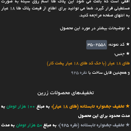
افقی است که باعث می شود این پلاک طلا اسم روی سینه به صورت
مستطیلی قرار گیرد. شما می توانید برای اطلاع از قیمت پلاک طلا 18 عیار
به انتهای صفحه مراجعه کنید.
توضیحات بیشتر در مورد این محصول
★ کد نمونه:
35-2558
★ جنس:
طلای 18 عیار (با حک کد طلای 18 عیار پشت کار)
و همچنین قابل ساخت با
نقره 925
تخفیف‌های محصولات زرین
★
تخفیف جشنواره تابستانه (طلای 18 عیار):
به مبلغ
100 هزار تومان
به
مدت محدود برای این محصول
★
تخفیف جشنواره تابستانه (نقره 925):
به مبلغ
50 هزار تومان
به مدت