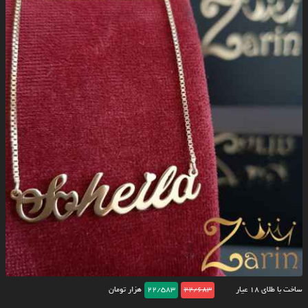
ساخت با طلای ۱۸ عیار
22/683
22/583
هزار تومان