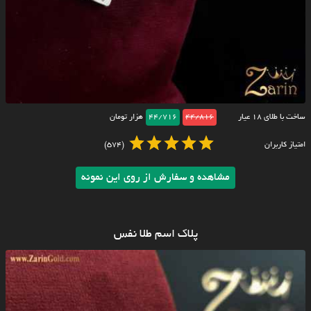
ساخت با طلای ۱۸ عیار
44/816
44/716
هزار تومان
امتیاز کاربران
(574)
مشاهده و سفارش از روی این نمونه
پلاک اسم طلا نفس