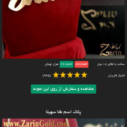
ساخت با طلای ۱۸ عیار
22/683
22/583
هزار تومان
امتیاز کاربران
(945)
مشاهده و سفارش از روی این نمونه
پلاک اسم طلا سهیلا