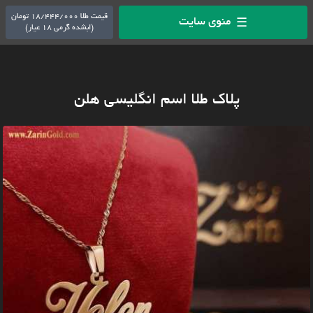
قیمت طلا 18/444/000 تومان
منوی سایت
☰
(ابشده گرمی 18 عیار)
پلاک طلا اسم انگلیسی هلن