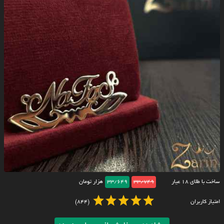
ساخت با طلای ۱۸ عیار
33/749
33/649
هزار تومان
امتیاز کاربران
(844)