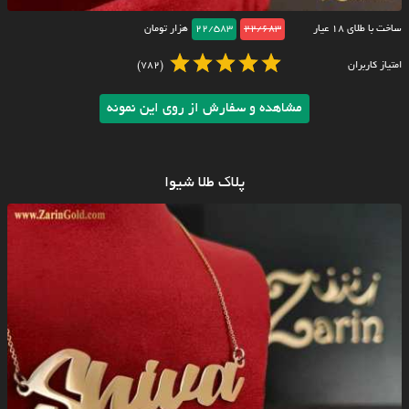
ساخت با طلای ۱۸ عیار
22/683
22/583
هزار تومان
امتیاز کاربران
(782)
مشاهده و سفارش از روی این نمونه
پلاک طلا شیوا