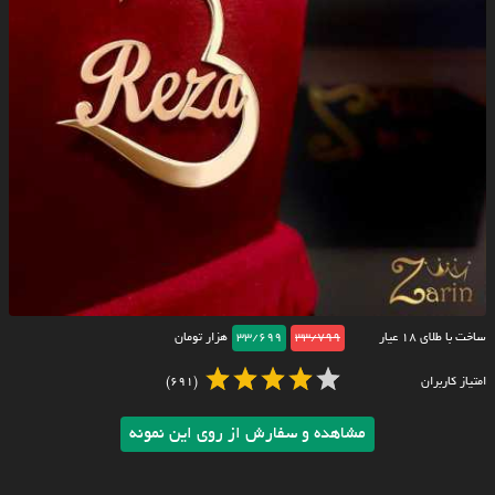
ساخت با طلای ۱۸ عیار
33/799
33/699
هزار تومان
امتیاز کاربران
(691)
مشاهده و سفارش از روی این نمونه