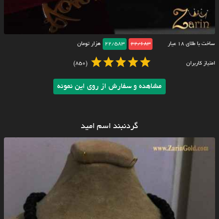
ساخت با طلای ۱۸ عیار
22/683
22/583
هزار تومان
امتیاز کاربران
(850)
مشاهده و سفارش از روی این نمونه
گردنبند اسم امید