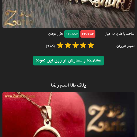
ساخت با طلای ۱۸ عیار
22/683
22/583
هزار تومان
امتیاز کاربران
(905)
مشاهده و سفارش از روی این نمونه
پلاک طلا اسم رضا