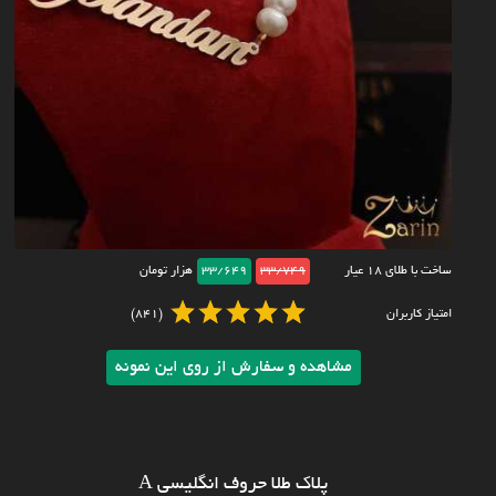
ساخت با طلای ۱۸ عیار
33/749
33/649
هزار تومان
امتیاز کاربران
(841)
مشاهده و سفارش از روی این نمونه
پلاک طلا حروف انگلیسی A