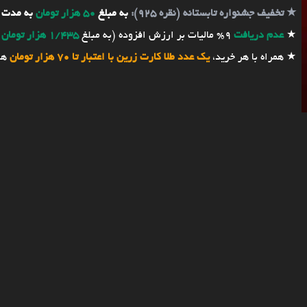
★
تخفیف جشنواره تابستانه (نقره 925):
به مبلغ
50 هزار تومان
به مدت 
★
عدم دریافت
9% مالیات بر ارزش افزوده (به مبلغ
1/435 هزار تومان
★ همراه با هر خرید،
یک عدد طلا کارت زرین با اعتبار تا 70 هزار تومان
هد