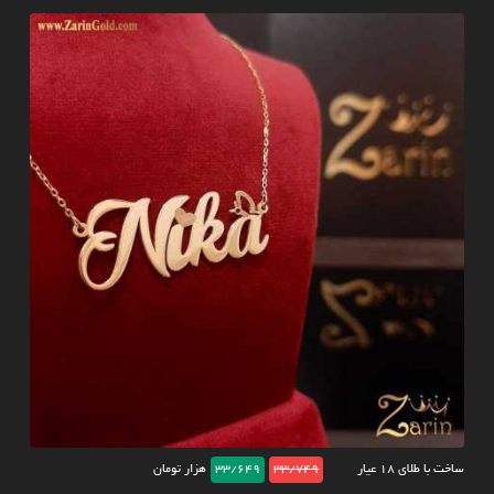
ساخت با طلای ۱۸ عیار
33/749
33/649
هزار تومان