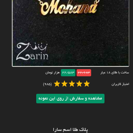
ساخت با طلای ۱۸ عیار
22/683
22/583
هزار تومان
امتیاز کاربران
(985)
مشاهده و سفارش از روی این نمونه
پلاک طلا اسم سارا