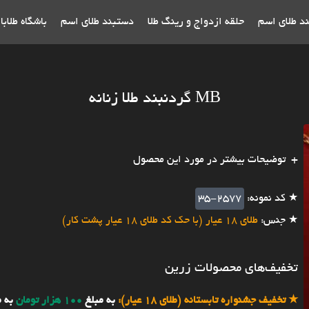
ند طلای اسم
حلقه ازدواج و رینگ طلا
دستبند طلای اسم
باشگاه طلاب
MB گردنبند طلا زنانه
توضیحات بیشتر در مورد این محصول
★ کد نمونه:
35-2577
★ جنس:
طلای 18 عیار (با حک کد طلای 18 عیار پشت کار)
تخفیف‌های محصولات زرین
★
تخفیف جشنواره تابستانه (طلای 18 عیار):
به مبلغ
100 هزار تومان
به 