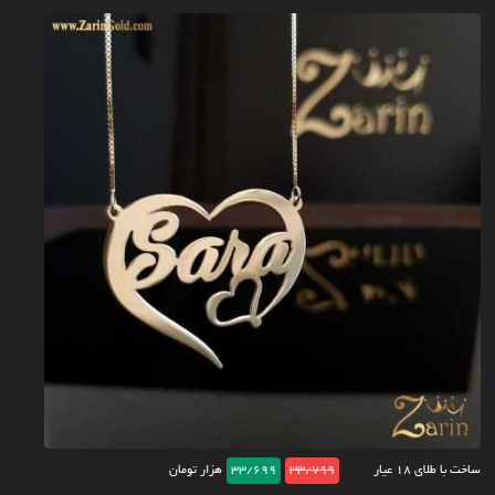
ساخت با طلای ۱۸ عیار
33/799
33/699
هزار تومان