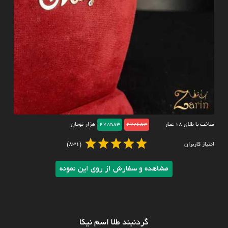
ساخت با طلای ۱۸ عیار
22/683
22/583
هزار تومان
امتیاز کاربران
(831)
مشاهده و سفارش از روی این نمونه
گردنبند طلا اسم نیکا