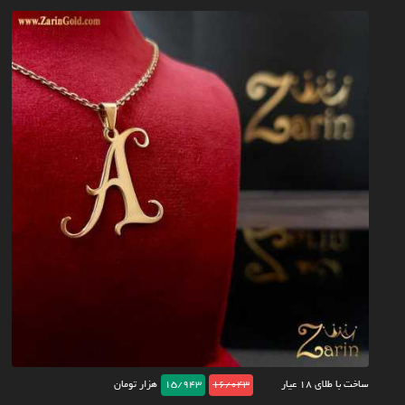
ساخت با طلای ۱۸ عیار
16/043
15/943
هزار تومان