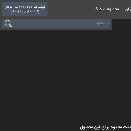
قیمت طلا 18/444/000 تومان
ازان
محصولات دیگر …
(ابشده گرمی 18 عیار)
مدت محدود برای این محصول