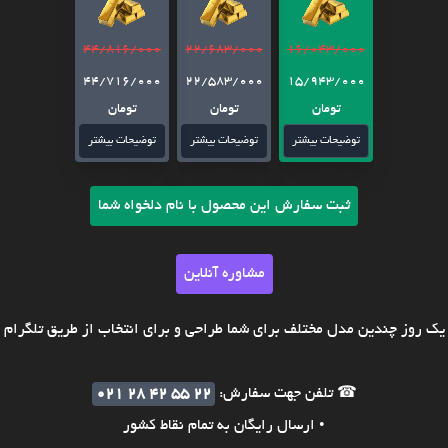
44/816/000
22/683/000
16/043/000
44/716/000
22/583/000
15/943/000
تومان
تومان
تومان
توضیحات بیشتر
توضیحات بیشتر
توضیحات بیشتر
ثبت سفارش این محصول با نام دلخواه شما
مشاوره آنلاین
ک روز چندین مدل مختلف برای شما طراحی و برای انتخاب از طریق تلگرام ی
☎ تلفن جهت سفارش:
021 28 42 55 22
• ارسال رایگان به تمام نقاط کشور