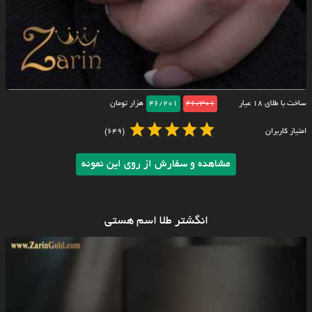
ساخت با طلای ۱۸ عیار
46/301
46/201
هزار تومان
امتیاز کاربران
(649)
مشاهده و سفارش از روی این نمونه
انگشتر طلا اسم هستی