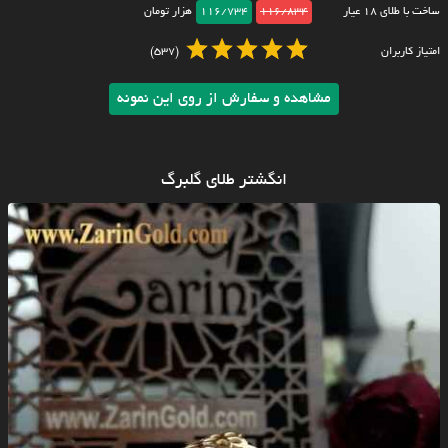
ساخت با طلای ۱۸ عیار
116/834
116/734
هزار تومان
امتیاز کاربران
(537)
مشاهده و سفارش از روی این نمونه
انگشتر طلای گلبرگ