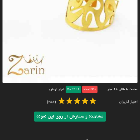
ساخت با طلای ۱۸ عیار
70/321
70/221
هزار تومان
امتیاز کاربران
(652)
مشاهده و سفارش از روی این نمونه