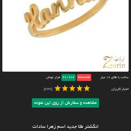
ساخت با طلای ۱۸ عیار
47/064
46/964
هزار تومان
امتیاز کاربران
(626)
مشاهده و سفارش از روی این نمونه
انگشتر طلا جدید اسم زهرا سادات