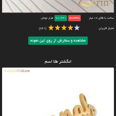
ساخت با طلای ۱۸ عیار
70/321
70/221
هزار تومان
امتیاز کاربران
(841)
مشاهده و سفارش از روی این نمونه
انگشتر طلا اسم