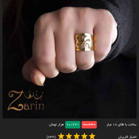
ساخت با طلای ۱۸ عیار
70/321
70/221
هزار تومان
امتیاز کاربران
(842)