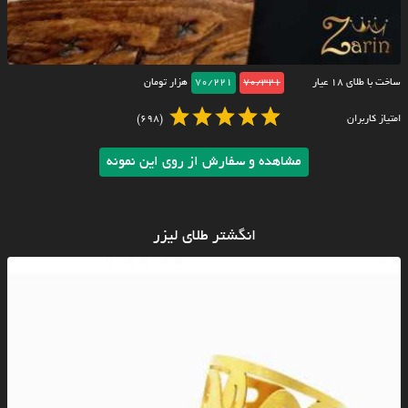
ساخت با طلای ۱۸ عیار
70/321
70/221
هزار تومان
امتیاز کاربران
(698)
مشاهده و سفارش از روی این نمونه
انگشتر طلای لیزر