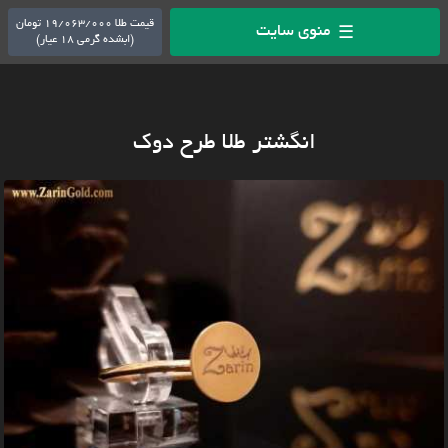
قیمت طلا 19/063/000 تومان
منوی سایت
☰
(ابشده گرمی 18 عیار)
انگشتر طلا طرح دوک