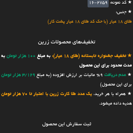
★ کد نمونه:
16-2759
★ جنس:
طلای 18 عیار (با حک کد طلای 18 عیار پشت کار)
تخفیف‌های محصولات زرین
★
تخفیف جشنواره تابستانه (طلای 18 عیار):
به مبلغ
100 هزار تومان
به
مدت محدود برای این محصول
★
عدم دریافت
9% مالیات بر ارزش افزوده (به مبلغ
3/129 هزار تومان
برای این محصول)
★ همراه با هر خرید،
یک عدد طلا کارت زرین با اعتبار تا 70 هزار تومان
هدیه داده میشود.
ثبت سفارش این محصول