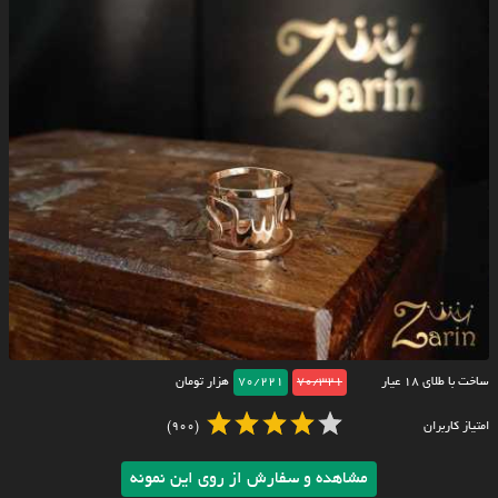
ساخت با طلای ۱۸ عیار
70/321
70/221
هزار تومان
امتیاز کاربران
(900)
مشاهده و سفارش از روی این نمونه