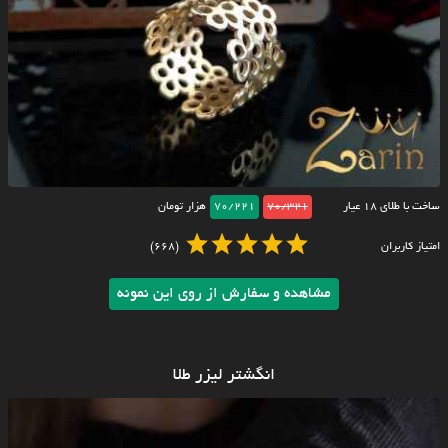
ساخت با طلای ۱۸ عیار
70/321
70/221
هزار تومان
امتیاز کاربران
(668)
مشاهده و سفارش از روی این نمونه
انگشتر لیزر طلا