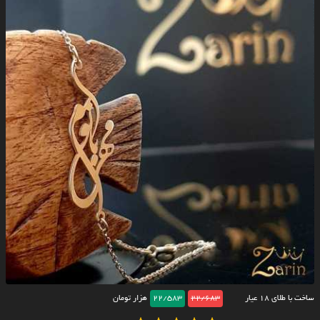
ساخت با طلای ۱۸ عیار
22/683
22/583
هزار تومان