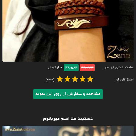
ساخت با طلای ۱۸ عیار
22/683
22/583
هزار تومان
امتیاز کاربران
(777)
مشاهده و سفارش از روی این نمونه
دستبند طلا اسم مهربانوم