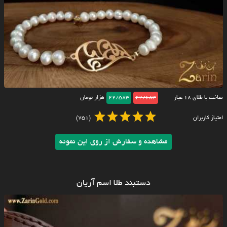
ساخت با طلای ۱۸ عیار
22/683
22/583
هزار تومان
امتیاز کاربران
(751)
مشاهده و سفارش از روی این نمونه
دستبند طلا اسم آریان