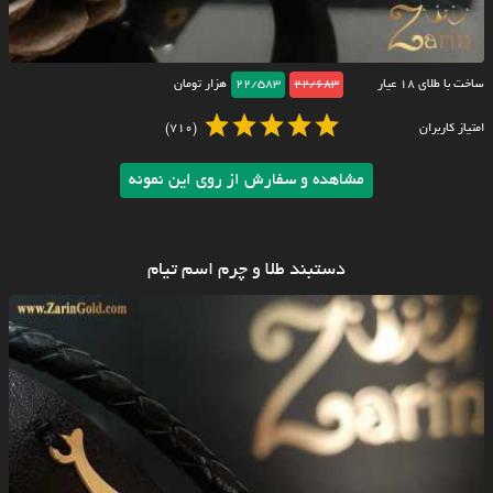
ساخت با طلای ۱۸ عیار
22/683
22/583
هزار تومان
امتیاز کاربران
(710)
مشاهده و سفارش از روی این نمونه
دستبند طلا و چرم اسم تیام