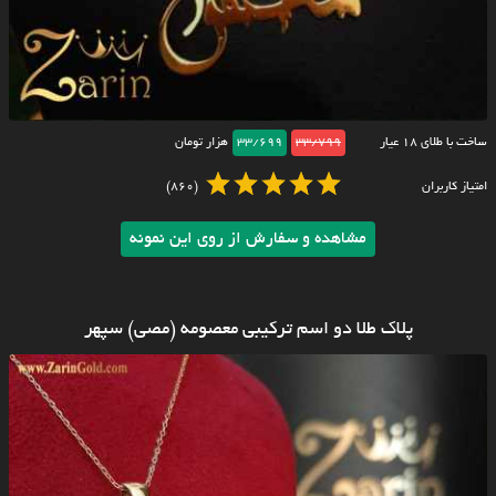
ساخت با طلای ۱۸ عیار
33/799
33/699
هزار تومان
امتیاز کاربران
(860)
مشاهده و سفارش از روی این نمونه
پلاک طلا دو اسم ترکیبی معصومه (مصی) سپهر