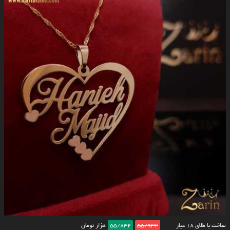
ساخت با طلای ۱۸ عیار
55/932
55/832
هزار تومان