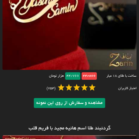
ساخت با طلای ۱۸ عیار
44/866
44/766
هزار تومان
امتیاز کاربران
(753)
مشاهده و سفارش از روی این نمونه
گردنبند طلا اسم هانیه مجید با فریم قلب