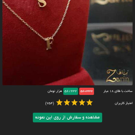
ساخت با طلای ۱۸ عیار
56/332
56/232
هزار تومان
امتیاز کاربران
(754)
مشاهده و سفارش از روی این نمونه