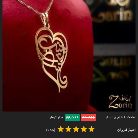
ساخت با طلای ۱۸ عیار
44/866
44/766
هزار تومان
امتیاز کاربران
(688)