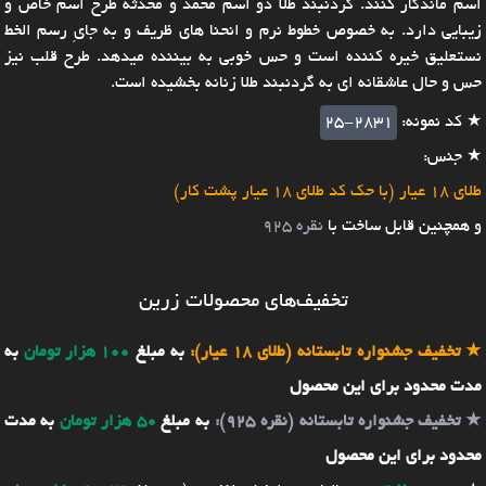
اسم ماندگار کنند. گردنبند طلا دو اسم محمد و محدثه طرح اسم خاص و
زیبایی دارد. به خصوص خطوط نرم و انحنا های ظریف و به جایِ رسم الخط
نستعلیق خیره کننده است و حس خوبی به بیننده میدهد. طرح قلب نیز
حس و حال عاشقانه ای به گردنبند طلا زنانه بخشیده است.
★ کد نمونه:
25-2831
★ جنس:
طلای 18 عیار (با حک کد طلای 18 عیار پشت کار)
و همچنین قابل ساخت با
نقره 925
تخفیف‌های محصولات زرین
★
تخفیف جشنواره تابستانه (طلای 18 عیار):
به مبلغ
100 هزار تومان
به
مدت محدود برای این محصول
★
تخفیف جشنواره تابستانه (نقره 925):
به مبلغ
50 هزار تومان
به مدت
محدود برای این محصول