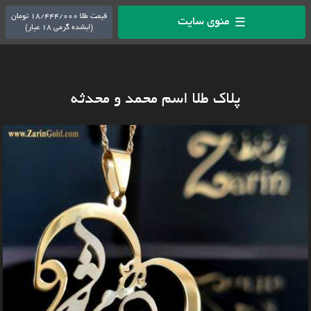
قیمت طلا 18/444/000 تومان
منوی سایت
☰
(ابشده گرمی 18 عیار)
پلاک طلا اسم محمد و محدثه