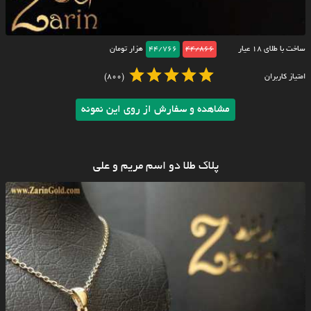
ساخت با طلای ۱۸ عیار
44/866
44/766
هزار تومان
امتیاز کاربران
(800)
مشاهده و سفارش از روی این نمونه
پلاک طلا دو اسم مریم و علی