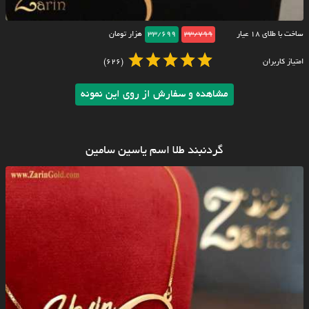
ساخت با طلای ۱۸ عیار
33/799
33/699
هزار تومان
امتیاز کاربران
(626)
مشاهده و سفارش از روی این نمونه
گردنبند طلا اسم یاسین سامین