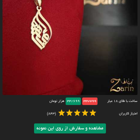
ساخت با طلای ۱۸ عیار
33/799
33/699
هزار تومان
امتیاز کاربران
(843)
مشاهده و سفارش از روی این نمونه