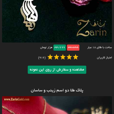
ساخت با طلای ۱۸ عیار
33/799
33/699
هزار تومان
امتیاز کاربران
(916)
مشاهده و سفارش از روی این نمونه
پلاک طلا دو اسم زینب و ساسان