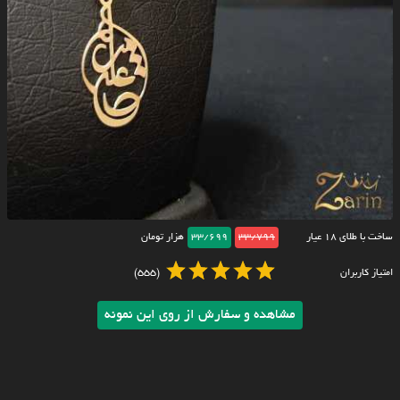
ساخت با طلای ۱۸ عیار
33/799
33/699
هزار تومان
امتیاز کاربران
(555)
مشاهده و سفارش از روی این نمونه