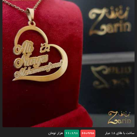
ساخت با طلای ۱۸ عیار
66/998
66/898
هزار تومان