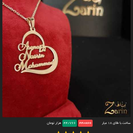
ساخت با طلای ۱۸ عیار
44/866
44/766
هزار تومان