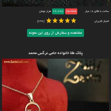
ساخت با طلای ۱۸ عیار
66/998
66/898
هزار تومان
امتیاز کاربران
(696)
مشاهده و سفارش از روی این نمونه
پلاک طلا خانواده حامی نرگس محمد