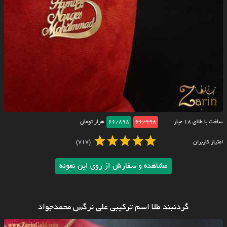
ساخت با طلای ۱۸ عیار
66/998
66/898
هزار تومان
امتیاز کاربران
(717)
مشاهده و سفارش از روی این نمونه
گردنبند طلا اسم ترکیبی علی نرگس محمدجواد