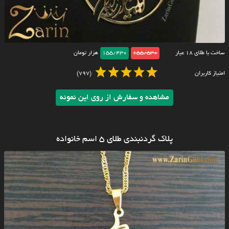
ساخت با طلای ۱۸ عیار
155/530
155/430
هزار تومان
امتیاز کاربران
(797)
مشاهده و سفارش از روی این نمونه
پلاک گردنبندی طلای ۵ اسم خانواده