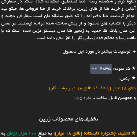
خطوط نرم و شکسته رسم الخط نستعلیق استفاده شده است. در سفارش
آنلاین و خرید طلا از طلای زرین، برخلاف خرید از طلا فروشی ها، میتوانید
انواع گردنبند طلا دخترانه را که طبق سلیقه تان است سفارش دهید و
دیگر با انتخاب های محدود و از پیش ساخته شده مواجه نیستید. در ضمن
این مدل پلاک طلا جدید به زنجیر طلا مدل دیسکو مزین شده است که با
بافت زیبا و محکم خود زیبایی کار را افزایش داده است.
توضیحات بیشتر در مورد این محصول
★ کد نمونه:
32-2835
★ جنس:
طلای 18 عیار (با حک کد طلای 18 عیار پشت کار)
و همچنین قابل ساخت با
نقره 925
تخفیف‌های محصولات زرین
★
تخفیف جشنواره تابستانه (طلای 18 عیار):
به مبلغ
100 هزار تومان
به