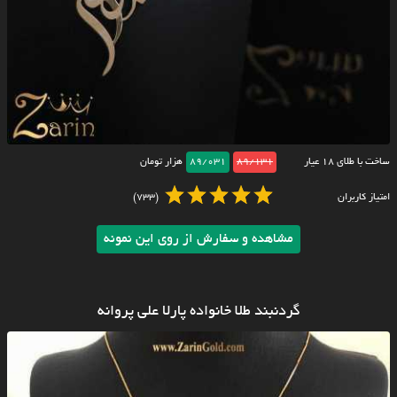
ساخت با طلای ۱۸ عیار
89/131
89/031
هزار تومان
امتیاز کاربران
(733)
مشاهده و سفارش از روی این نمونه
گردنبند طلا خانواده پارلا علی پروانه