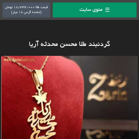
قیمت طلا 18/444/000 تومان
منوی سایت
☰
(ابشده گرمی 18 عیار)
گردنبند طلا محسن محدثه آریا