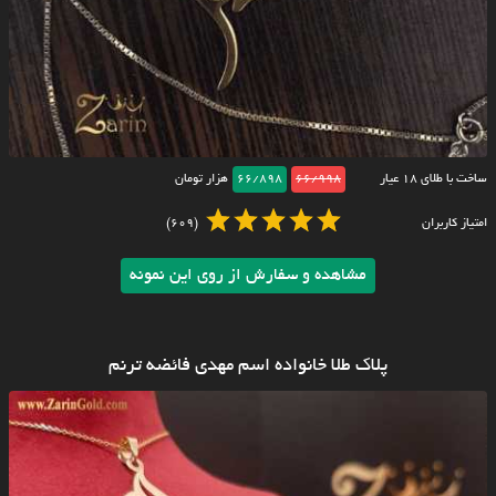
ساخت با طلای ۱۸ عیار
66/998
66/898
هزار تومان
امتیاز کاربران
(609)
مشاهده و سفارش از روی این نمونه
پلاک طلا خانواده اسم مهدی فائضه ترنم