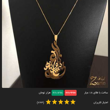
ساخت با طلای ۱۸ عیار
66/998
66/898
هزار تومان
امتیاز کاربران
(724)