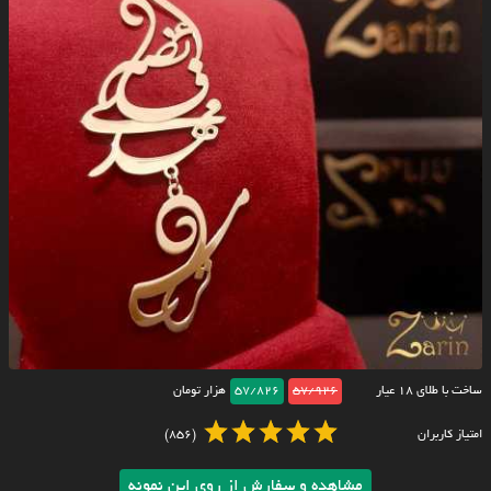
ساخت با طلای ۱۸ عیار
57/926
57/826
هزار تومان
امتیاز کاربران
(856)
مشاهده و سفارش از روی این نمونه