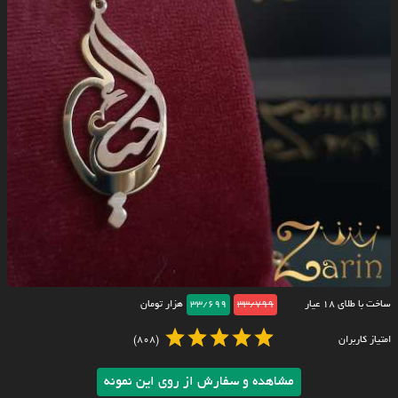
ساخت با طلای ۱۸ عیار
33/799
33/699
هزار تومان
امتیاز کاربران
(808)
مشاهده و سفارش از روی این نمونه