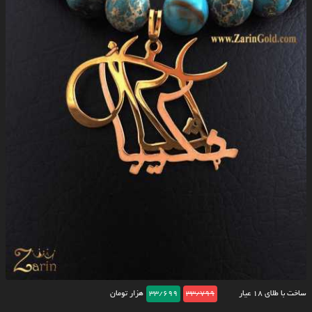
ساخت با طلای ۱۸ عیار
33/799
33/699
هزار تومان