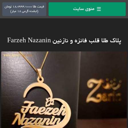
قیمت طلا 18/444/000 تومان
منوی سایت
☰
(ابشده گرمی 18 عیار)
پلاک طلا قلب فائزه و نازنین Farzeh Nazanin