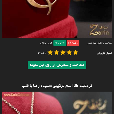
ساخت با طلای ۱۸ عیار
44/866
44/766
هزار تومان
امتیاز کاربران
(686)
مشاهده و سفارش از روی این نمونه
گردنبند طلا اسم ترکیبی سپیده رضا با قلب