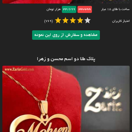
ساخت با طلای ۱۸ عیار
33/799
33/699
هزار تومان
امتیاز کاربران
(769)
مشاهده و سفارش از روی این نمونه
پلاک طلا دو اسم محسن و زهرا