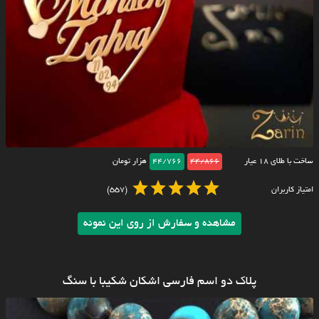
ساخت با طلای ۱۸ عیار
44/866
44/766
هزار تومان
امتیاز کاربران
(557)
مشاهده و سفارش از روی این نمونه
پلاک دو اسم فارسی اشکان شکیبا با سنگ