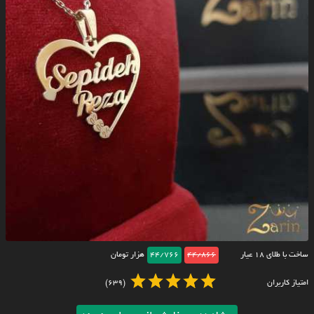
ساخت با طلای ۱۸ عیار
44/866
44/766
هزار تومان
امتیاز کاربران
(639)