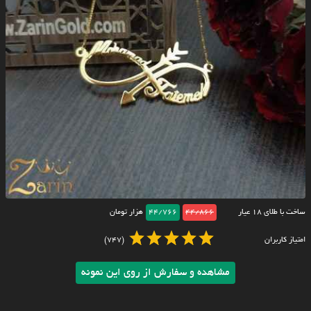
ساخت با طلای ۱۸ عیار
44/866
44/766
هزار تومان
امتیاز کاربران
(747)
مشاهده و سفارش از روی این نمونه