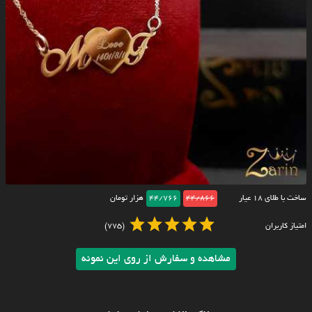
ساخت با طلای ۱۸ عیار
44/866
44/766
هزار تومان
امتیاز کاربران
(775)
مشاهده و سفارش از روی این نمونه