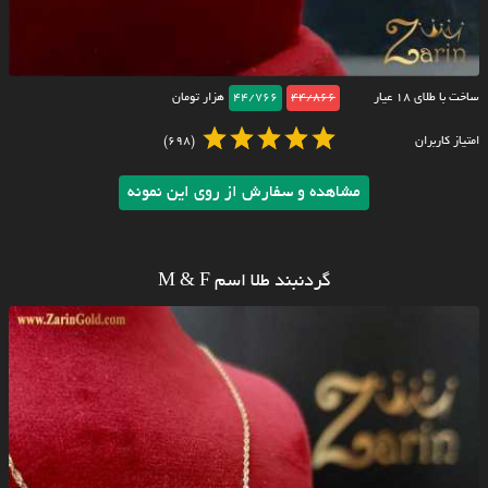
ساخت با طلای ۱۸ عیار
44/866
44/766
هزار تومان
امتیاز کاربران
(698)
مشاهده و سفارش از روی این نمونه
گردنبند طلا اسم M & F