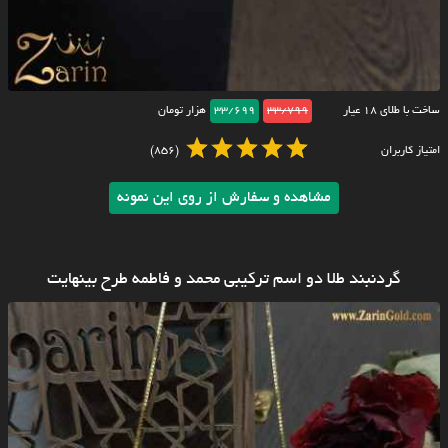
ساخت با طلای ۱۸ عیار
33/799
33/699
هزار تومان
امتیاز کاربران
(856)
مشاهده و سفارش از روی این نمونه
گردنبند طلا دو اسم ترکیبی محمد و فاطمه طرح بینهایت