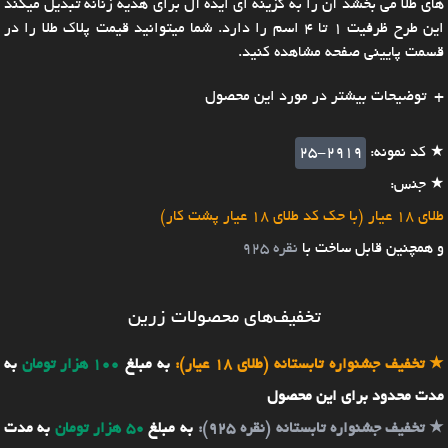
های طلا می بخشد آن را به گزینه ای ایده آل برای هدیه زنانه تبدیل میکند
این طرح ظرفیت 1 تا 4 اسم را دارد. شما میتوانید قیمت پلاک طلا را در
قسمت پایینی صفحه مشاهده کنید.
توضیحات بیشتر در مورد این محصول
★ کد نمونه:
25-2919
★ جنس:
طلای 18 عیار (با حک کد طلای 18 عیار پشت کار)
و همچنین قابل ساخت با
نقره 925
تخفیف‌های محصولات زرین
★
تخفیف جشنواره تابستانه (طلای 18 عیار):
به مبلغ
100 هزار تومان
به
مدت محدود برای این محصول
★
تخفیف جشنواره تابستانه (نقره 925):
به مبلغ
50 هزار تومان
به مدت