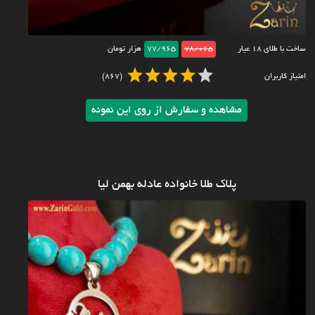
ساخت با طلای ۱۸ عیار
78/065
77/965
هزار تومان
امتیاز کاربران
(867)
مشاهده و سفارش از روی این نمونه
پلاک طلا خانواده عادله بهمن لیا