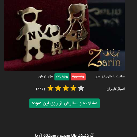
ساخت با طلای ۱۸ عیار
78/065
77/965
هزار تومان
امتیاز کاربران
(886)
مشاهده و سفارش از روی این نمونه
گردنبند طلا محسن محدثه آریا