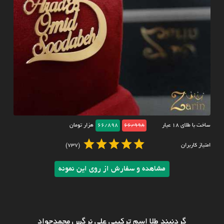
ساخت با طلای ۱۸ عیار
66/998
66/898
هزار تومان
امتیاز کاربران
(737)
مشاهده و سفارش از روی این نمونه
گردنبند طلا اسم ترکیبی علی نرگس محمدجواد