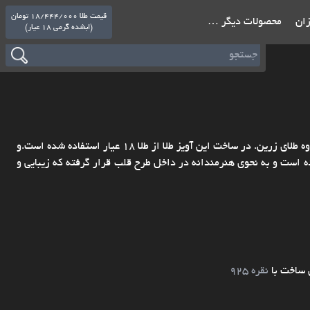
قیمت طلا 18/444/000 تومان
ازان
محصولات دیگر …
(ابشده گرمی 18 عیار)
گردنبند طلا با اسم های بهاره امین و حسین طراحی و ساخته شده توسط گروه طلای زرین. در ساخت این آویز طلا از طلا 18 عیار استفاده شده است.و
 است و به نحوی هنرمندانه در داخل طرح قلب قرار گرفته که زیبایی و
 ساخت با
نقره 925