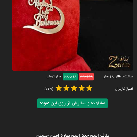
ساخت با طلای ۱۸ عیار
66/998
66/898
هزار تومان
امتیاز کاربران
(669)
مشاهده و سفارش از روی این نمونه
پلاک اسم چند اسم بهاره امین حسین