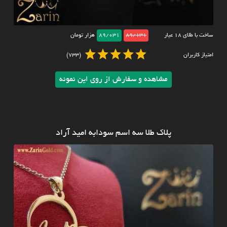
ساخت با طلای ۱۸ عیار
89/131
89/031
هزار تومان
امتیاز کاربران
(733)
مشاهده و سفارش از روی این نمونه
پلاک طلا سه اسم سودابه امید آراد