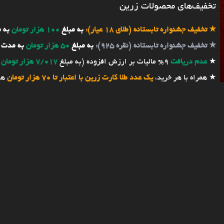
تخفیف‌های محصولات زرین
★
تخفیف جشنواره تابستانه (طلای 18 عیار):
به مبلغ
100 هزار تومان
به 
★
تخفیف جشنواره تابستانه (نقره 925):
به مبلغ
50 هزار تومان
به مدت 
★
عدم دریافت
9% مالیات بر ارزش افزوده (به مبلغ
7/017 هزار تومان
★ همراه با هر خرید،
یک عدد طلا کارت زرین با اعتبار تا 70 هزار تومان
هد