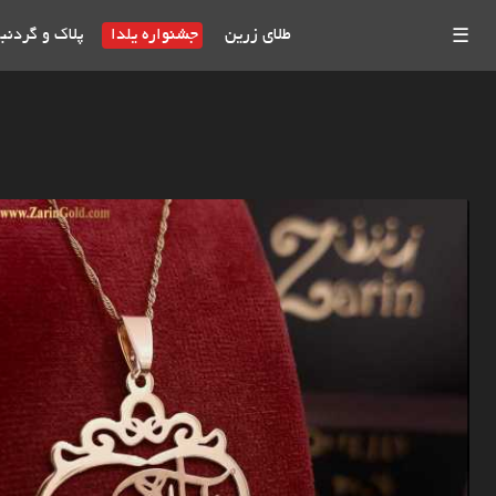
طلای زرین
جشنواره یلدا
پلاک و گردنب
☰