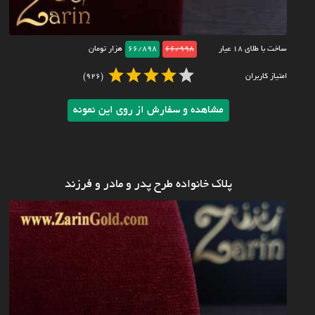
ساخت با طلای ۱۸ عیار
66/998
66/898
هزار تومان
امتیاز کاربران
(926)
مشاهده و سفارش از روی این نمونه
پلاک خانواده طرح پدر و مادر و فرزند