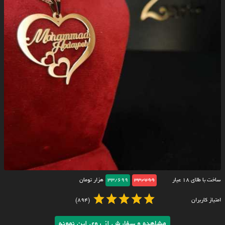
ساخت با طلای ۱۸ عیار
33/799
33/699
هزار تومان
امتیاز کاربران
(894)
مشاهده و سفارش از روی این نمونه