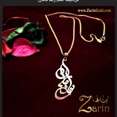
گردنبند اسم رضا فافان