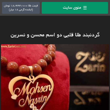
قیمت طلا 18/444/000 تومان
منوی سایت
☰
(ابشده گرمی 18 عیار)
گردنبند طلا قلبی دو اسم محسن و نسرین