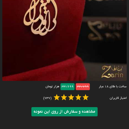
ساخت با طلای ۱۸ عیار
33/799
33/699
هزار تومان
امتیاز کاربران
(737)
مشاهده و سفارش از روی این نمونه