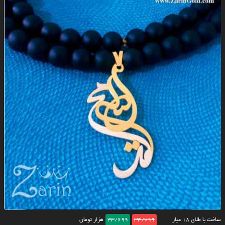
ساخت با طلای ۱۸ عیار
33/799
33/699
هزار تومان