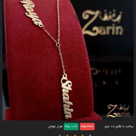
ساخت با طلای ۱۸ عیار
45/266
45/166
هزار تومان