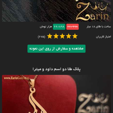
ساخت با طلای ۱۸ عیار
66/998
66/898
هزار تومان
امتیاز کاربران
(675)
مشاهده و سفارش از روی این نمونه
پلاک طلا دو اسم داود و میترا