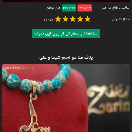
ساخت با طلای ۱۸ عیار
33/799
33/699
هزار تومان
امتیاز کاربران
(705)
مشاهده و سفارش از روی این نمونه
پلاک طلا دو اسم شیما و علی