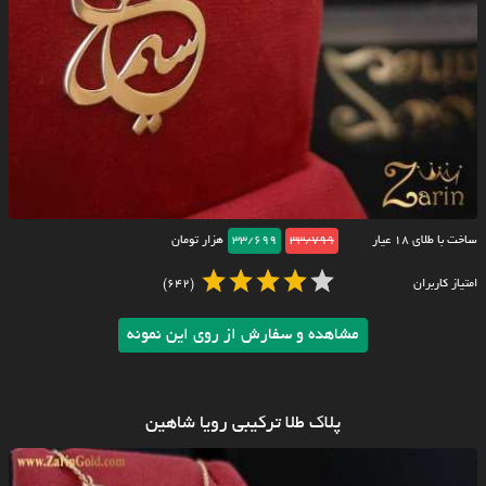
ساخت با طلای ۱۸ عیار
33/799
33/699
هزار تومان
امتیاز کاربران
(642)
مشاهده و سفارش از روی این نمونه
پلاک طلا ترکیبی رویا شاهین