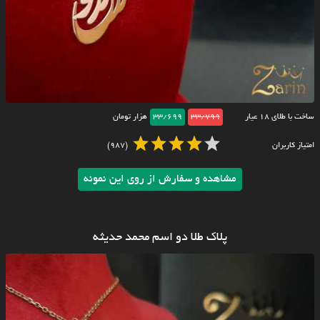
ساخت با طلای ۱۸ عیار
33/799
33/699
هزار تومان
امتیاز کاربران
(987)
مشاهده و سفارش از روی این نمونه
پلاک طلا دو اسم محمد حدیثه