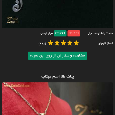
ساخت با طلای ۱۸ عیار
23/426
23/326
هزار تومان
امتیاز کاربران
(698)
مشاهده و سفارش از روی این نمونه
پلاک طلا اسم مهتاب