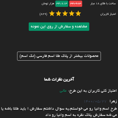
ساخت با طلای ۱۸ عیار
34/913
34/813
هزار تومان
امتیاز کاربران
(829)
مشاهده و سفارش از روی این نمونه
محصولات بیشتر از پلاک طلا اسم فارسی (تک اسم)
آخرین نظرات شما
امتیاز کلی کاربران به این طرح:
عالی
زهرا
1400/05/27
طرح اسم وانیا رو می خواستم.یه سوال داشتم سفارش ا باید طللا باشه یا
می شه سفارش پلاک نقره به اسم وانیا رو داد