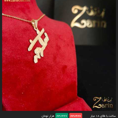
ساخت با طلای ۱۸ عیار
23/426
23/326
هزار تومان