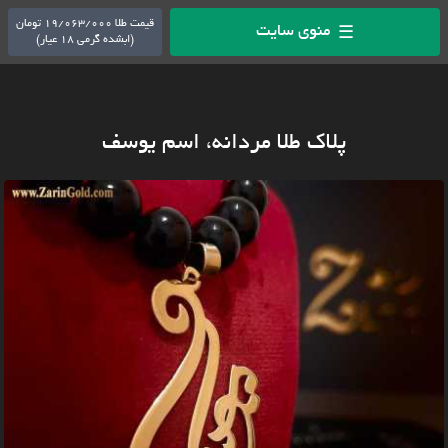
قیمت طلا 19/063/000 تومان
منوی سایت
☰
(ابشده گرمی 18 عیار)
پلاک طلا مردانه، اسم یوسف