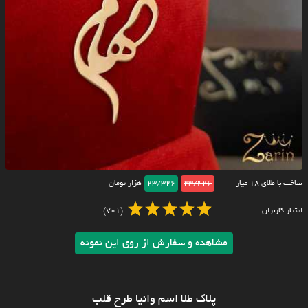
ساخت با طلای ۱۸ عیار
23/426
23/326
هزار تومان
امتیاز کاربران
(701)
مشاهده و سفارش از روی این نمونه
پلاک طلا اسم وانیا طرح قلب