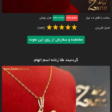
ساخت با طلای ۱۸ عیار
34/863
34/763
هزار تومان
امتیاز کاربران
(753)
مشاهده و سفارش از روی این نمونه
گردنبند طلا زنانه اسم الهام