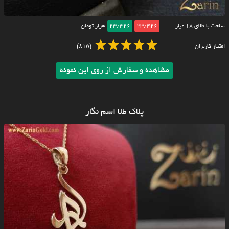
ساخت با طلای ۱۸ عیار
23/426
23/326
هزار تومان
امتیاز کاربران
(815)
مشاهده و سفارش از روی این نمونه
پلاک طلا اسم نگار