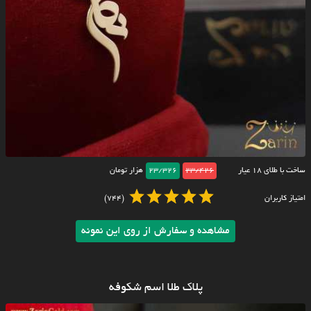
ساخت با طلای ۱۸ عیار
23/426
23/326
هزار تومان
امتیاز کاربران
(744)
مشاهده و سفارش از روی این نمونه
پلاک طلا اسم شکوفه