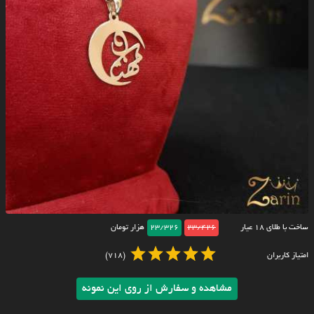
ساخت با طلای ۱۸ عیار
23/426
23/326
هزار تومان
امتیاز کاربران
(718)
مشاهده و سفارش از روی این نمونه