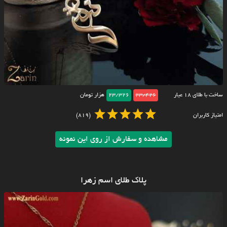
ساخت با طلای ۱۸ عیار
23/426
23/326
هزار تومان
امتیاز کاربران
(819)
مشاهده و سفارش از روی این نمونه
پلاک طلای اسم زهرا