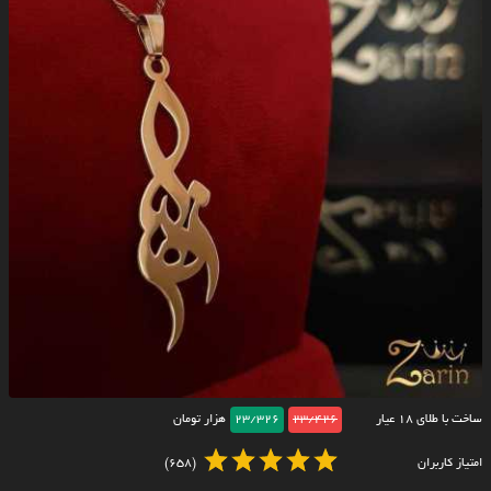
ساخت با طلای ۱۸ عیار
23/426
23/326
هزار تومان
امتیاز کاربران
(658)