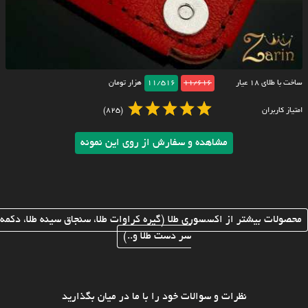
ساخت با طلای ۱۸ عیار
11/616
11/516
هزار تومان
امتیاز کاربران
(825)
مشاهده و سفارش از روی این نمونه
محصولات بیشتر از اکسسوری طلا (گیره کراوات طلا، سنجاق سینه طلا، دکمه
سر دست طلا و..)
نظرات و سوالات خود را با ما در میان بگذارید