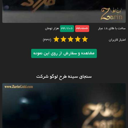
ساخت با طلای ۱۸ عیار
34/806
34/706
هزار تومان
امتیاز کاربران
(437)
مشاهده و سفارش از روی این نمونه
سنجاق سینه طرح لوگو شرکت