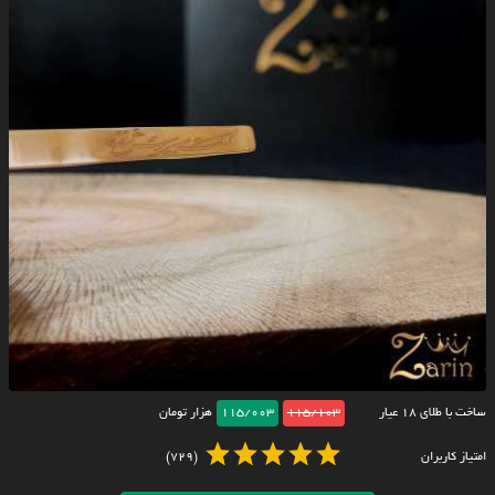
ساخت با طلای ۱۸ عیار
115/103
115/003
هزار تومان
امتیاز کاربران
(729)