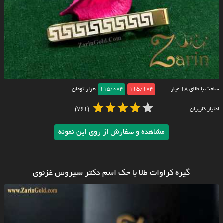
ساخت با طلای ۱۸ عیار
115/103
115/003
هزار تومان
امتیاز کاربران
(761)
مشاهده و سفارش از روی این نمونه
گیره کراوات طلا با حک اسم دکتر سیروس غزنوی