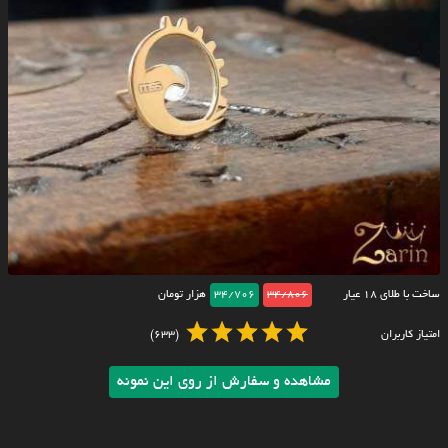
ساخت با طلای ۱۸ عیار
34/806
34/706
هزار تومان
امتیاز کاربران
(633)
مشاهده و سفارش از روی این نمونه