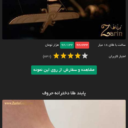
ساخت با طلای ۱۸ عیار
92/232
92/132
هزار تومان
امتیاز کاربران
(821)
مشاهده و سفارش از روی این نمونه
پابند طلا دخترانه حروف