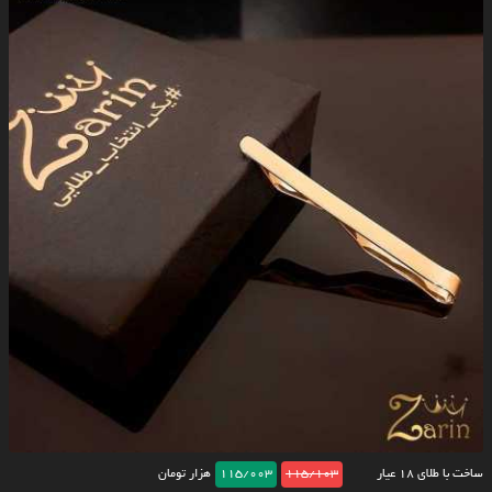
ساخت با طلای ۱۸ عیار
115/103
115/003
هزار تومان