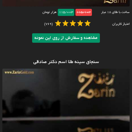
ساخت با طلای ۱۸ عیار
115/103
115/003
هزار تومان
امتیاز کاربران
(769)
مشاهده و سفارش از روی این نمونه
سنجاق سینه طلا اسم دکتر صادقی