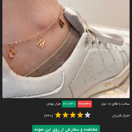
ساخت با طلای ۱۸ عیار
46/441
46/341
هزار تومان
امتیاز کاربران
(630)
مشاهده و سفارش از روی این نمونه