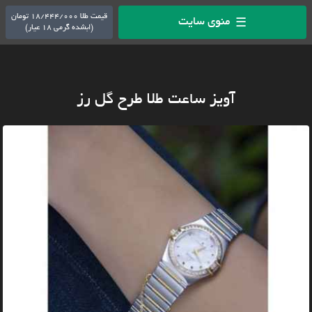
قیمت طلا 18/444/000 تومان
منوی سایت
☰
(ابشده گرمی 18 عیار)
آویز ساعت طلا طرح گل رز