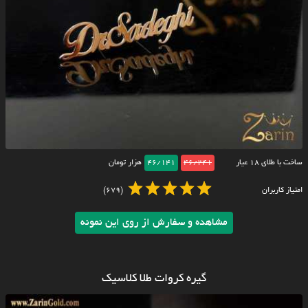
ساخت با طلای ۱۸ عیار
46/241
46/141
هزار تومان
امتیاز کاربران
(679)
مشاهده و سفارش از روی این نمونه
گیره کروات طلا کلاسیک