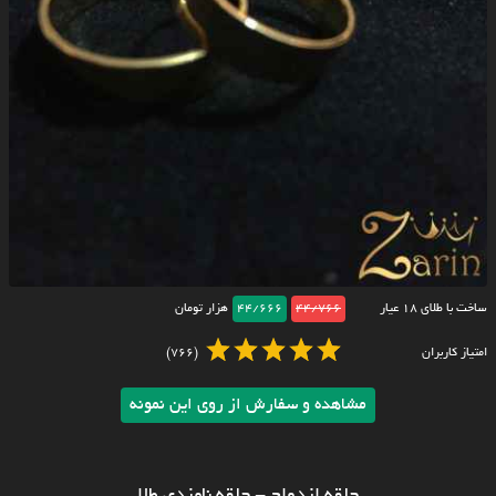
ساخت با طلای ۱۸ عیار
44/766
44/666
هزار تومان
امتیاز کاربران
(766)
مشاهده و سفارش از روی این نمونه