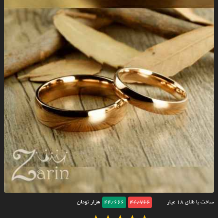
ساخت با طلای ۱۸ عیار
44/766
44/666
هزار تومان