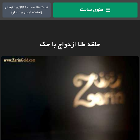
قیمت طلا 18/444/000 تومان
منوی سایت
☰
(ابشده گرمی 18 عیار)
حلقه طلا ازدواج با حک