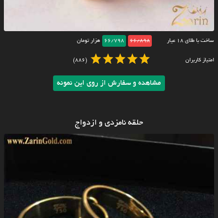
ساخت با طلای ۱۸ عیار
66/898
66/798
هزار تومان
امتیاز کاربران
(886)
مشاهده و سفارش از روی این نمونه
حلقه نامزدی و ازدواج