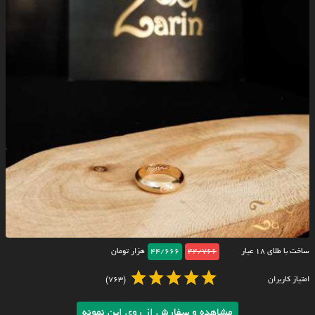
ساخت با طلای ۱۸ عیار
44/766
44/666
هزار تومان
امتیاز کاربران
(763)
مشاهده و سفارش از روی این نمونه