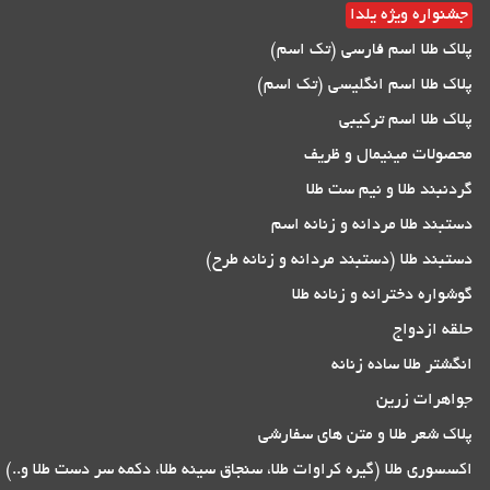
جشنواره ویژه یلدا
پلاک طلا اسم فارسی (تک اسم)
پلاک طلا اسم انگلیسی (تک اسم)
پلاک طلا اسم ترکیبی
محصولات مینیمال و ظریف
گردنبند طلا و نیم ست طلا
دستبند طلا مردانه و زنانه اسم
دستبند طلا (دستبند مردانه و زنانه طرح)
گوشواره دخترانه و زنانه طلا
حلقه ازدواج
انگشتر طلا ساده زنانه
جواهرات زرین
پلاک شعر طلا و متن های سفارشی
اکسسوری طلا (گیره کراوات طلا، سنجاق سینه طلا، دکمه سر دست طلا و..)