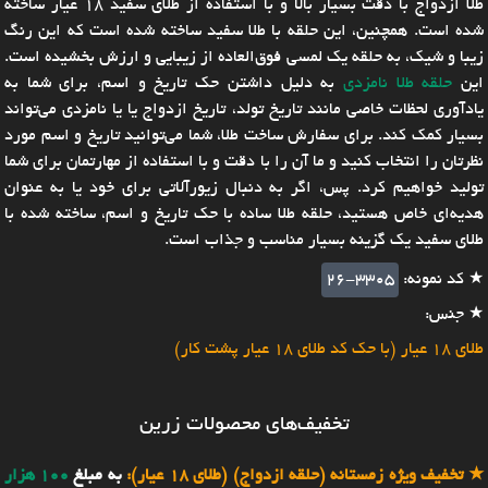
طلا ازدواج با دقت بسیار بالا و با استفاده از طلای سفید 18 عیار ساخته
شده است. همچنین، این حلقه با طلا سفید ساخته شده است که این رنگ
زیبا و شیک، به حلقه یک لمسی فوق‌العاده از زیبایی و ارزش بخشیده است.
این
حلقه طلا نامزدی
به دلیل داشتن حک تاریخ و اسم، برای شما به
یادآوری لحظات خاصی مانند تاریخ تولد، تاریخ ازدواج یا یا نامزدی می‌تواند
بسیار کمک کند. برای سفارش ساخت طلا، شما می‌توانید تاریخ و اسم مورد
نظرتان را انتخاب کنید و ما آن را با دقت و با استفاده از مهارتمان برای شما
تولید خواهیم کرد. پس، اگر به دنبال زیورآلاتی برای خود یا به عنوان
هدیه‌ای خاص هستید، حلقه طلا ساده با حک تاریخ و اسم، ساخته شده با
طلای سفید یک گزینه بسیار مناسب و جذاب است.
★ کد نمونه:
26-3305
★ جنس:
طلای 18 عیار (با حک کد طلای 18 عیار پشت کار)
تخفیف‌های محصولات زرین
★
تخفیف ویژه زمستانه (حلقه ازدواج) (طلای 18 عیار):
به مبلغ
100 هزار