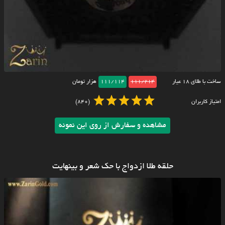
ساخت با طلای ۱۸ عیار
111/214
111/114
هزار تومان
امتیاز کاربران
(840)
مشاهده و سفارش از روی این نمونه
حلقه طلا ازدواج با حک شعر و بینهایت