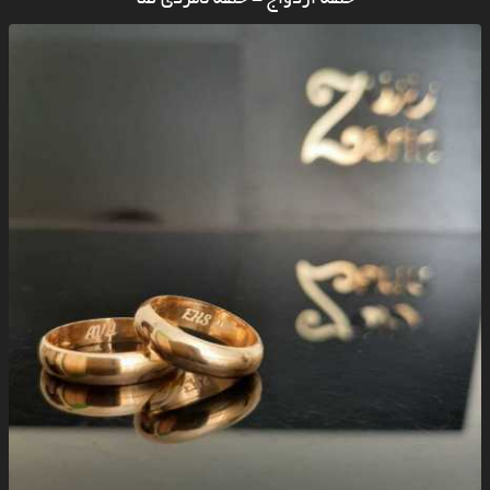
حلقه ازدواج - حلقه نامزدی طلا