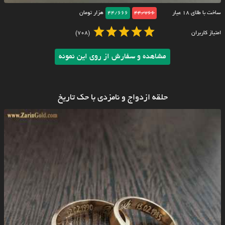
ساخت با طلای ۱۸ عیار
44/766
44/666
هزار تومان
امتیاز کاربران
(708)
مشاهده و سفارش از روی این نمونه
حلقه ازدواج و نامزدی با حک تاریخ