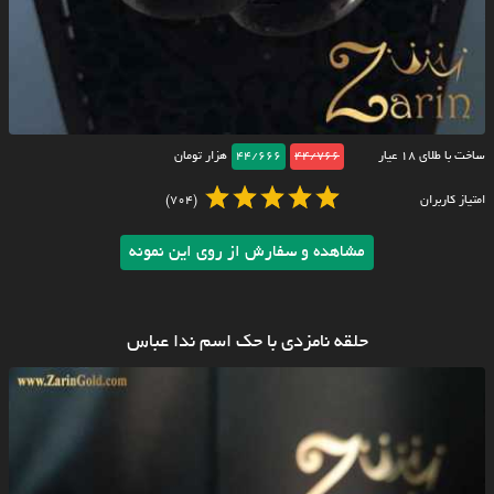
ساخت با طلای ۱۸ عیار
44/766
44/666
هزار تومان
امتیاز کاربران
(704)
مشاهده و سفارش از روی این نمونه
حلقه نامزدی با حک اسم ندا عباس