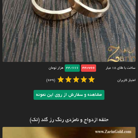
ساخت با طلای ۱۸ عیار
44/766
44/666
هزار تومان
امتیاز کاربران
(639)
مشاهده و سفارش از روی این نمونه
حلقه ازدواج و نامزدی رنگ رز گلد (تک)