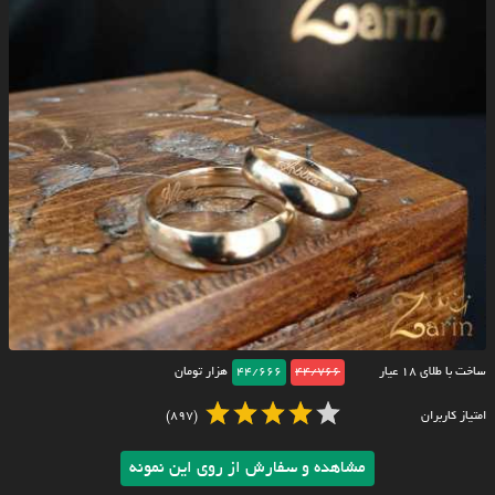
ساخت با طلای ۱۸ عیار
44/766
44/666
هزار تومان
امتیاز کاربران
(897)
مشاهده و سفارش از روی این نمونه