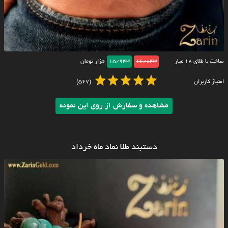
ساخت با طلای ۱۸ عیار
16/043
15/943
هزار تومان
امتیاز کاربران
(567)
مشاهده و سفارش از روی این نمونه
دستبند طلا نماد ماه خرداد