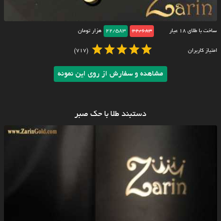
ساخت با طلای ۱۸ عیار
22/683
22/583
هزار تومان
امتیاز کاربران
(717)
مشاهده و سفارش از روی این نمونه
دستبند طلا با حک صبر