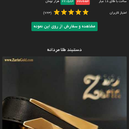
ساخت با طلای ۱۸ عیار
22/683
22/583
هزار تومان
امتیاز کاربران
(723)
مشاهده و سفارش از روی این نمونه
دستبند طلا مردانه