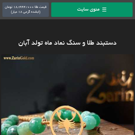
قیمت طلا 18/444/000 تومان
منوی سایت
☰
(ابشده گرمی 18 عیار)
دستبند طلا و سنگ نماد ماه تولد آبان