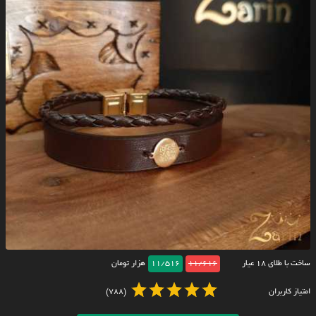
ساخت با طلای ۱۸ عیار
11/616
11/516
هزار تومان
امتیاز کاربران
(788)