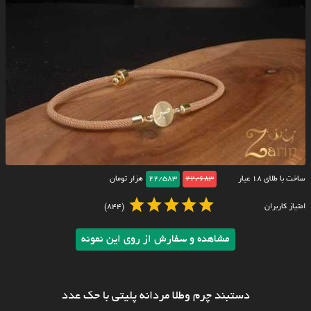
ساخت با طلای ۱۸ عیار
22/683
22/583
هزار تومان
امتیاز کاربران
(844)
مشاهده و سفارش از روی این نمونه
دستبند چرم وطلا مردانه پلیتی با حک عدد