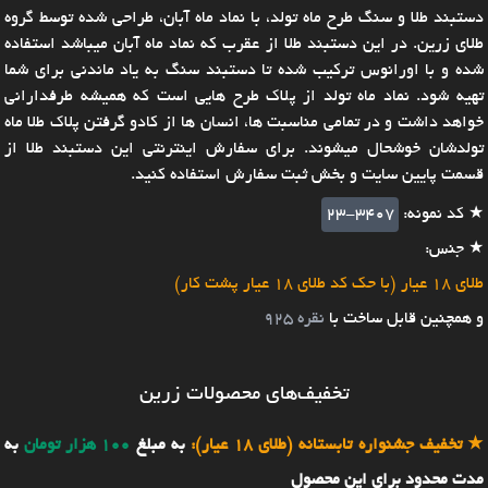
دستبند طلا و سنگ طرح ماه تولد، با نماد ماه آبان، طراحی شده توسط گروه
طلای زرین. در این دستبند طلا از عقرب که نماد ماه آبان میباشد استفاده
شده و با اورانوس ترکیب شده تا دستبند سنگ به یاد ماندنی برای شما
تهیه شود. نماد ماه تولد از پلاک طرح هایی است که همیشه طرفدارانی
خواهد داشت و در تمامی مناسبت ها، انسان ها از کادو گرفتن پلاک طلا ماه
تولدشان خوشحال میشوند. برای سفارش اینترنتی این دستبند طلا از
قسمت پایین سایت و بخش ثبت سفارش استفاده کنید.
★ کد نمونه:
23-3407
★ جنس:
طلای 18 عیار (با حک کد طلای 18 عیار پشت کار)
و همچنین قابل ساخت با
نقره 925
تخفیف‌های محصولات زرین
★
تخفیف جشنواره تابستانه (طلای 18 عیار):
به مبلغ
100 هزار تومان
به
مدت محدود برای این محصول