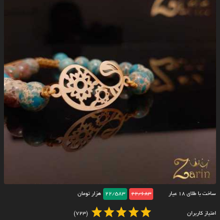
ساخت با طلای ۱۸ عیار
22/683
22/583
هزار تومان
امتیاز کاربران
(723)