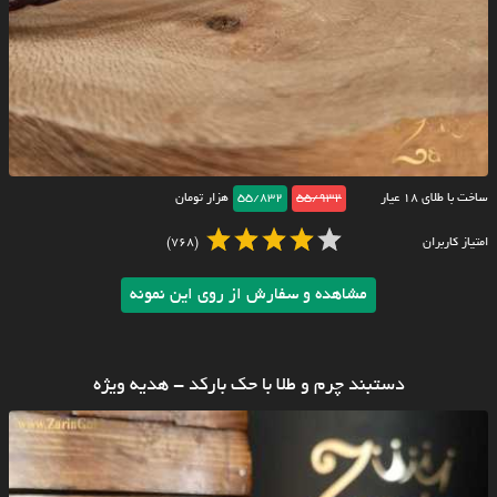
ساخت با طلای ۱۸ عیار
55/932
55/832
هزار تومان
امتیاز کاربران
(768)
مشاهده و سفارش از روی این نمونه
دستبند چرم و طلا با حک بارکد - هدیه ویژه