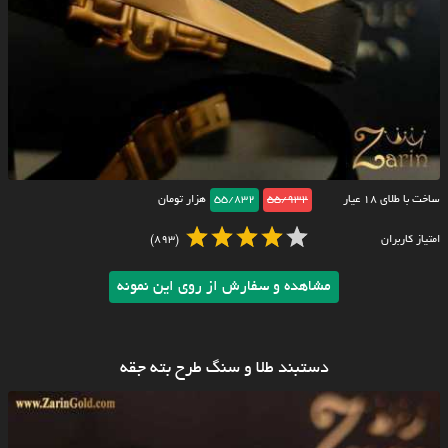
ساخت با طلای ۱۸ عیار
55/932
55/832
هزار تومان
امتیاز کاربران
(893)
مشاهده و سفارش از روی این نمونه
دستبند طلا و سنگ طرح بته جقه