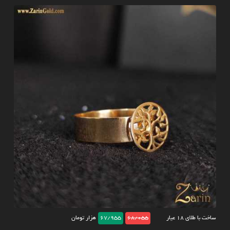
ساخت با طلای ۱۸ عیار
68/055
67/955
هزار تومان