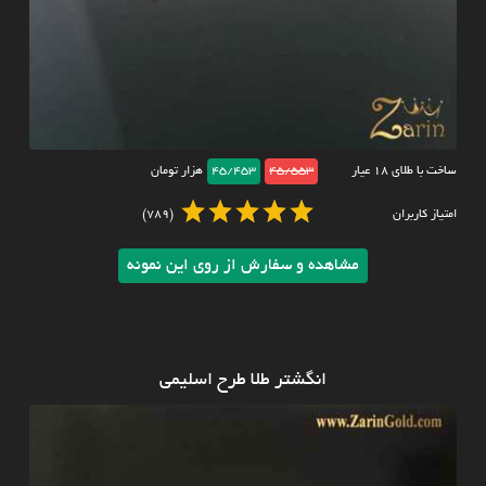
ساخت با طلای ۱۸ عیار
45/553
45/453
هزار تومان
امتیاز کاربران
(789)
مشاهده و سفارش از روی این نمونه
انگشتر طلا طرح اسلیمی