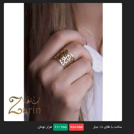
ساخت با طلای ۱۸ عیار
68/055
67/955
هزار تومان