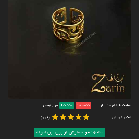
ساخت با طلای ۱۸ عیار
68/055
67/955
هزار تومان
امتیاز کاربران
(916)
مشاهده و سفارش از روی این نمونه