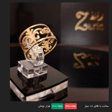
ساخت با طلای ۱۸ عیار
68/055
67/955
هزار تومان