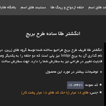
ند طلای اسم
حلقه ازدواج و رینگ طلا
دستبند طلای اسم
باشگاه طلاب
انگشتر طلا ساده طرح بریج
انگشتر طلا ظریف طرح بریج طراحیو ساخته شده توسط گروه طلای زرین. د
نام گذاری آن به بریج bridge نیز پلی است که دو حل
قابلیت تغییر در طراحی نیز به سفارش شما را دارد. جهت سفارش ساخت ان
توضیحات بیشتر در مورد این محصول
★ کد نمونه:
16-3471
★ جنس:
طلای 18 عیار (با حک کد طلای 18 عیار پشت کار)