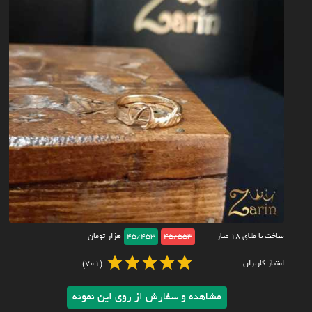
ساخت با طلای ۱۸ عیار
45/553
45/453
هزار تومان
امتیاز کاربران
(701)
مشاهده و سفارش از روی این نمونه