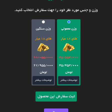
وزن و جنس مورد نظر خود را جهت سفارش انتخاب کنید.
وزن معمولی
وزن سنگین
طلای 18 عیار
طلای 18 عیار
68/055/000
45/553/000
67/955/000
45/453/000
تومان
تومان
توضیحات بیشتر
توضیحات بیشتر
ثبت سفارش این محصول