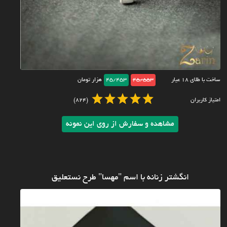
ساخت با طلای ۱۸ عیار
45/553
45/453
هزار تومان
امتیاز کاربران
(824)
مشاهده و سفارش از روی این نمونه
انگشتر زنانه با اسم "مهسا" طرح نستعلیق