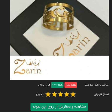
ساخت با طلای ۱۸ عیار
68/055
67/955
هزار تومان
امتیاز کاربران
(869)
مشاهده و سفارش از روی این نمونه