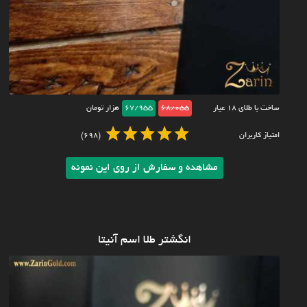
ساخت با طلای ۱۸ عیار
68/055
67/955
هزار تومان
امتیاز کاربران
(698)
مشاهده و سفارش از روی این نمونه
انگشتر طلا اسم آنیتا