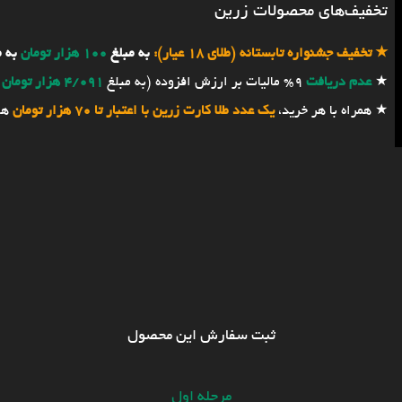
تخفیف‌های محصولات زرین
★
تخفیف جشنواره تابستانه (طلای 18 عیار):
به مبلغ
100 هزار تومان
به 
★
عدم دریافت
9% مالیات بر ارزش افزوده (به مبلغ
4/091 هزار تومان
★ همراه با هر خرید،
یک عدد طلا کارت زرین با اعتبار تا 70 هزار تومان
هد
ثبت سفارش این محصول
مرحله اول