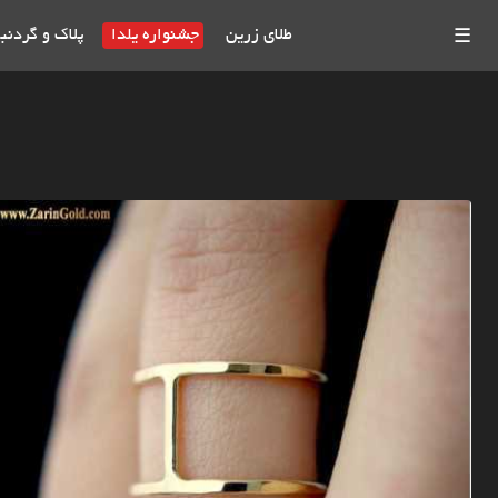
طلای زرین
جشنواره یلدا
پلاک و گردنب
☰