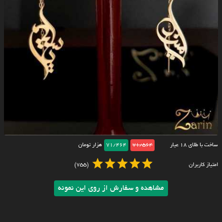
ساخت با طلای ۱۸ عیار
71/564
71/464
هزار تومان
امتیاز کاربران
(755)
مشاهده و سفارش از روی این نمونه