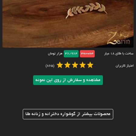
ساخت با طلای ۱۸ عیار
47/064
46/964
هزار تومان
امتیاز کاربران
(865)
مشاهده و سفارش از روی این نمونه
محصولات بیشتر از گوشواره دخترانه و زنانه طلا