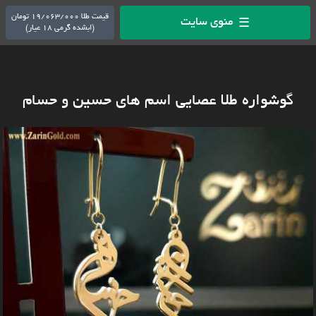
قیمت طلا 19/063/000 تومان
منوی سایت
☰
(ابشده گرمی 18 عیار)
گوشواره طلا عصایی اسم های حسین و حسام