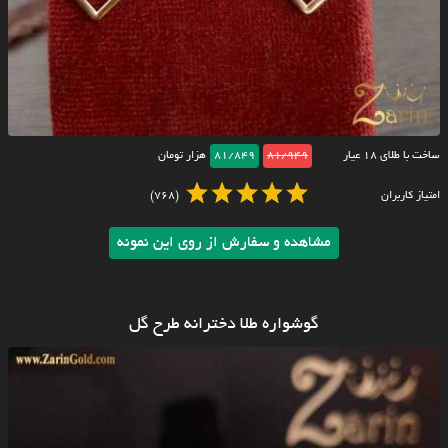
ساخت با طلای ۱۸ عیار
81/949
81/849
هزار تومان
امتیاز کاربران
(768)
مشاهده و سفارش از روی این نمونه
گوشواره طلا دخترانه طرح گل