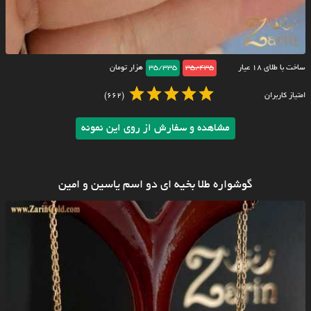
ساخت با طلای ۱۸ عیار
35/435
35/335
هزار تومان
امتیاز کاربران
(662)
مشاهده و سفارش از روی این نمونه
گوشواره طلا بخیه ای دو اسم یاسین و امین