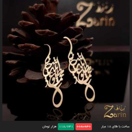
ساخت با طلای ۱۸ عیار
118/841
118/741
هزار تومان