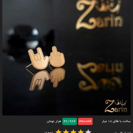
ساخت با طلای ۱۸ عیار
47/064
46/964
هزار تومان