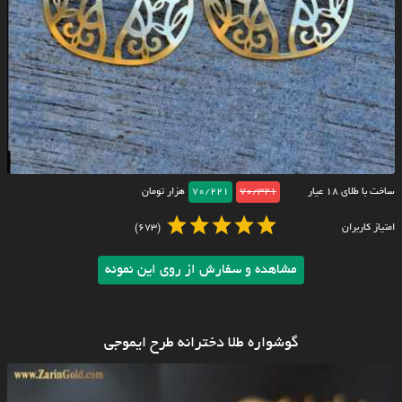
ساخت با طلای ۱۸ عیار
70/321
70/221
هزار تومان
امتیاز کاربران
(673)
مشاهده و سفارش از روی این نمونه
گوشواره طلا دخترانه طرح ایموجی