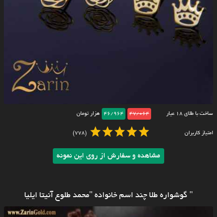
ساخت با طلای ۱۸ عیار
47/064
46/964
هزار تومان
امتیاز کاربران
(778)
مشاهده و سفارش از روی این نمونه
" گوشواره طلا چند اسم خانواده "محمد طلوع آنیتا ایلیا