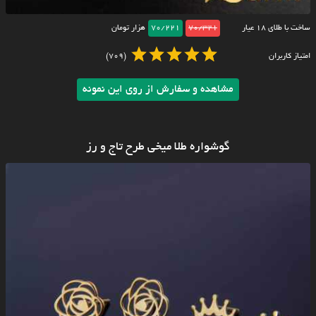
ساخت با طلای ۱۸ عیار
70/321
70/221
هزار تومان
امتیاز کاربران
(709)
مشاهده و سفارش از روی این نمونه
گوشواره طلا میخی طرح تاج و رز