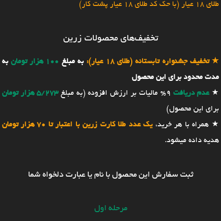
طلای 18 عیار (با حک کد طلای 18 عیار پشت کار)
تخفیف‌های محصولات زرین
★
تخفیف جشنواره تابستانه (طلای 18 عیار):
به مبلغ
100 هزار تومان
به
مدت محدود برای این محصول
★
عدم دریافت
9% مالیات بر ارزش افزوده (به مبلغ
5/273 هزار تومان
برای این محصول)
★ همراه با هر خرید،
یک عدد طلا کارت زرین با اعتبار تا 70 هزار تومان
هدیه داده میشود.
ثبت سفارش این محصول با نام یا عبارت دلخواه شما
مرحله اول