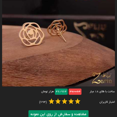
ساخت با طلای ۱۸ عیار
47/064
46/964
هزار تومان
امتیاز کاربران
(694)
مشاهده و سفارش از روی این نمونه