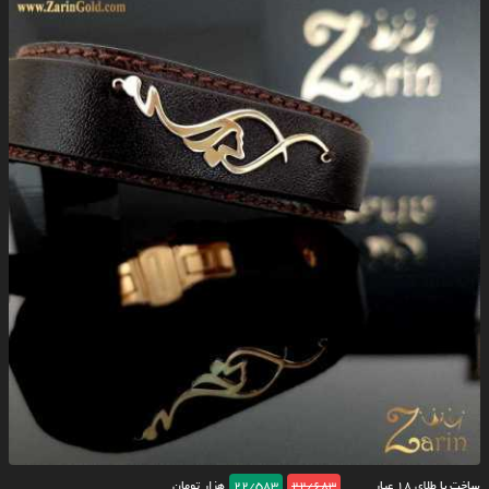
ساخت با طلای ۱۸ عیار
22/683
22/583
هزار تومان