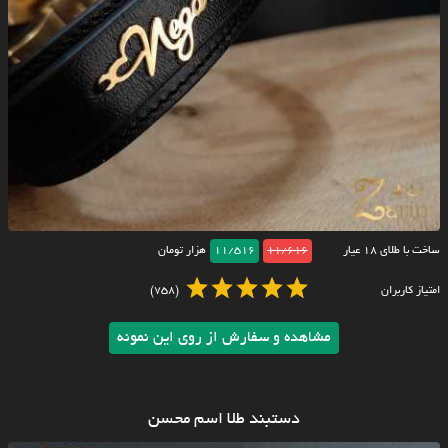
ساخت با طلای ۱۸ عیار
11/616
11/516
هزار تومان
امتیاز کاربران
(758)
مشاهده و سفارش از روی این نمونه
دستبند طلا اسم محسن