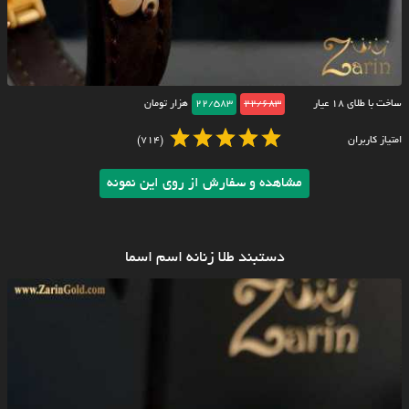
ساخت با طلای ۱۸ عیار
22/683
22/583
هزار تومان
امتیاز کاربران
(714)
مشاهده و سفارش از روی این نمونه
دستبند طلا زنانه اسم اسما