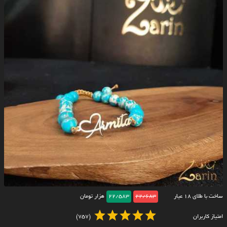
ساخت با طلای ۱۸ عیار
22/683
22/583
هزار تومان
امتیاز کاربران
(757)