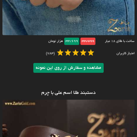
ساخت با طلای ۱۸ عیار
33/799
33/699
هزار تومان
امتیاز کاربران
(783)
مشاهده و سفارش از روی این نمونه
دستبند طلا اسم علی با چرم