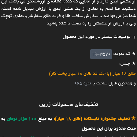
از عشقی ابدی دارد و از آنجایی که گندم نشانه ی ارزشمندی می باشد، این
دستبند طلا اسم به نمادی از یک عشق ابدی با ارزش تبدیل شده است.
شما نیز می توانید با سفارش ساخت طلا و خرید طلای سفارشی، نمادی کوچک
ولی با ارزش از عشقتان را به دست داشته باشید
توضیحات بیشتر در مورد این محصول
★ کد نمونه:
19-3570
★ جنس:
طلای 18 عیار (با حک کد طلای 18 عیار پشت کار)
و همچنین قابل ساخت با
نقره 925
تخفیف‌های محصولات زرین
★
تخفیف جشنواره تابستانه (طلای 18 عیار):
به مبلغ
100 هزار تومان
به
مدت محدود برای این محصول