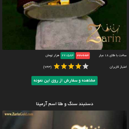
ساخت با طلای ۱۸ عیار
22/683
22/583
هزار تومان
امتیاز کاربران
(743)
مشاهده و سفارش از روی این نمونه
دستبند سنگ و طلا اسم آرمیتا