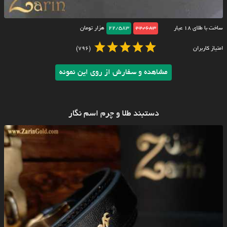
ساخت با طلای ۱۸ عیار
22/683
22/583
هزار تومان
امتیاز کاربران
(796)
مشاهده و سفارش از روی این نمونه
دستبند طلا و چرم اسم نگار