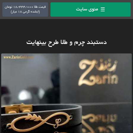
قیمت طلا 18/444/000 تومان
منوی سایت
☰
(ابشده گرمی 18 عیار)
دستبند چرم و طلا طرح بینهایت