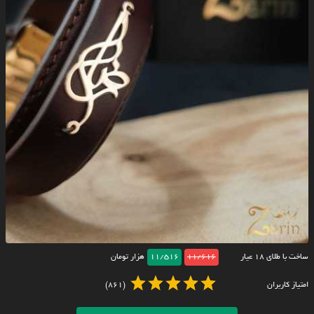
ساخت با طلای ۱۸ عیار
11/616
11/516
هزار تومان
امتیاز کاربران
(861)