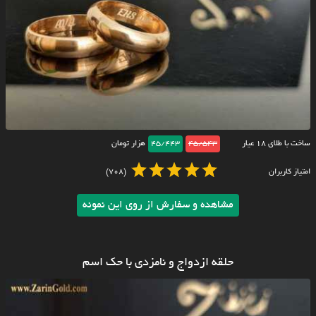
ساخت با طلای ۱۸ عیار
45/543
45/443
هزار تومان
امتیاز کاربران
(708)
مشاهده و سفارش از روی این نمونه
حلقه ازدواج و نامزدی با حک اسم