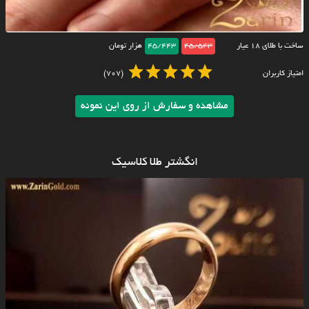
ساخت با طلای ۱۸ عیار
45/543
45/443
هزار تومان
امتیاز کاربران
(707)
مشاهده و سفارش از روی این نمونه
انگشتر طلا کلاسیک