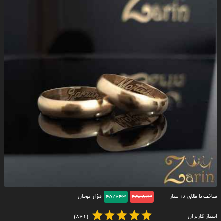
ساخت با طلای ۱۸ عیار
45/543
45/443
هزار تومان
امتیاز کاربران
(841)