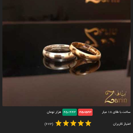
ساخت با طلای ۱۸ عیار
45/543
45/443
هزار تومان
امتیاز کاربران
(672)