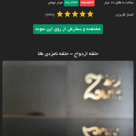
ساخت با طلای ۱۸ عیار
45/543
45/443
هزار تومان
امتیاز کاربران
(748)
مشاهده و سفارش از روی این نمونه
حلقه ازدواج - حلقه نامزدی طلا