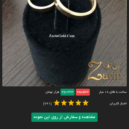
ساخت با طلای ۱۸ عیار
45/543
45/443
هزار تومان
امتیاز کاربران
(721)
مشاهده و سفارش از روی این نمونه