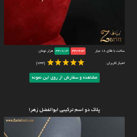
ساخت با طلای ۱۸ عیار
34/913
34/813
هزار تومان
امتیاز کاربران
(733)
مشاهده و سفارش از روی این نمونه
پلاک دو اسم ترکیبی ابوالفضل زهرا