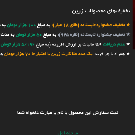
تخفیف‌های محصولات زرین
★
تخفیف جشنواره تابستانه (طلای 18 عیار):
به مبلغ
100 هزار تومان
به 
★
تخفیف جشنواره تابستانه (نقره 925):
به مبلغ
50 هزار تومان
به مدت 
★
عدم دریافت
9% مالیات بر ارزش افزوده (به مبلغ
5/192 هزار تومان
★ همراه با هر خرید،
یک عدد طلا کارت زرین با اعتبار تا 70 هزار تومان
هد
ثبت سفارش این محصول با نام یا عبارت دلخواه شما
مرحله اول