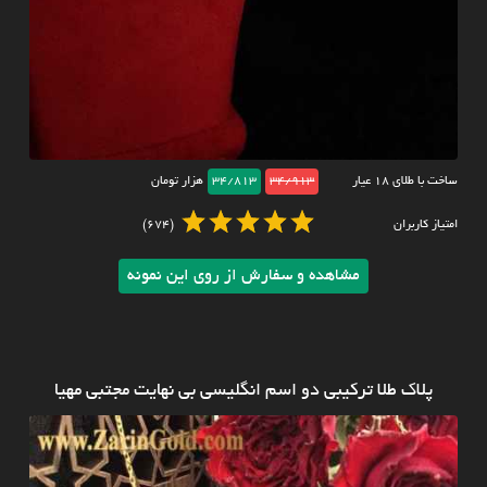
ساخت با طلای ۱۸ عیار
34/913
34/813
هزار تومان
امتیاز کاربران
(674)
مشاهده و سفارش از روی این نمونه
پلاک طلا ترکیبی دو اسم انگلیسی بی نهایت مجتبی مهیا