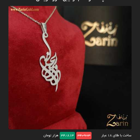
ساخت با طلای ۱۸ عیار
34/913
34/813
هزار تومان