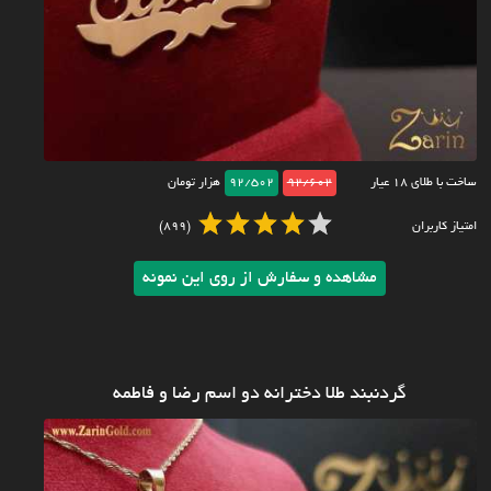
ساخت با طلای ۱۸ عیار
92/602
92/502
هزار تومان
امتیاز کاربران
(899)
مشاهده و سفارش از روی این نمونه
گردنبند طلا دخترانه دو اسم رضا و فاطمه