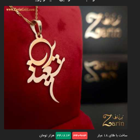
ساخت با طلای ۱۸ عیار
34/913
34/813
هزار تومان