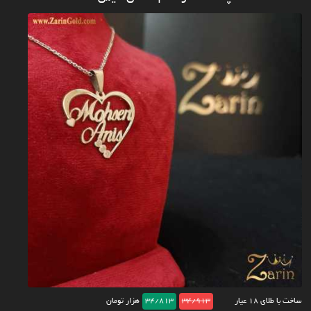
ساخت با طلای ۱۸ عیار
34/913
34/813
هزار تومان