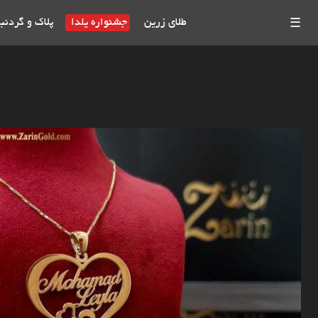
طلای زرین
جشنواره یلدا
پلاک و گردنب
☰