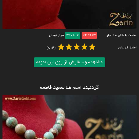
ساخت با طلای ۱۸ عیار
34/913
34/813
هزار تومان
امتیاز کاربران
(814)
مشاهده و سفارش از روی این نمونه
گردنبند اسم طلا سعید فاطمه