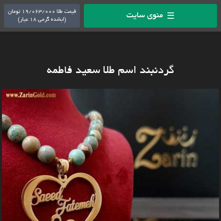
قیمت طلا 19/063/000 تومان
منوی سایت
☰
(ابشده گرمی 18 عیار)
گردنبند اسم طلا سعید فاطمه