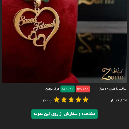
ساخت با طلای ۱۸ عیار
57/789
57/689
هزار تومان
امتیاز کاربران
(700)
مشاهده و سفارش از روی این نمونه