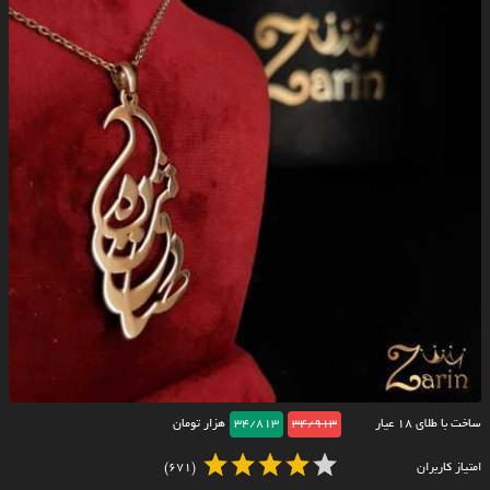
ساخت با طلای ۱۸ عیار
34/913
34/813
هزار تومان
امتیاز کاربران
(671)