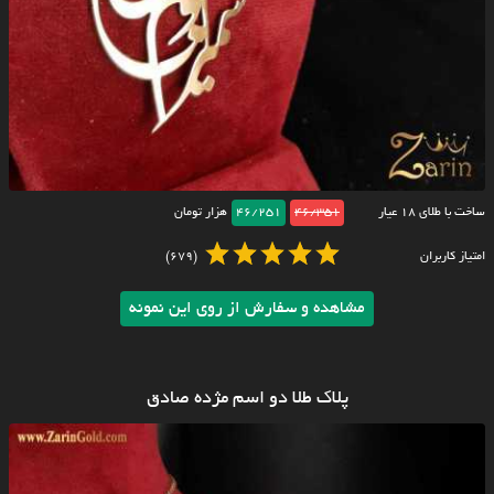
ساخت با طلای ۱۸ عیار
46/351
46/251
هزار تومان
امتیاز کاربران
(679)
مشاهده و سفارش از روی این نمونه
پلاک طلا دو اسم مژده صادق