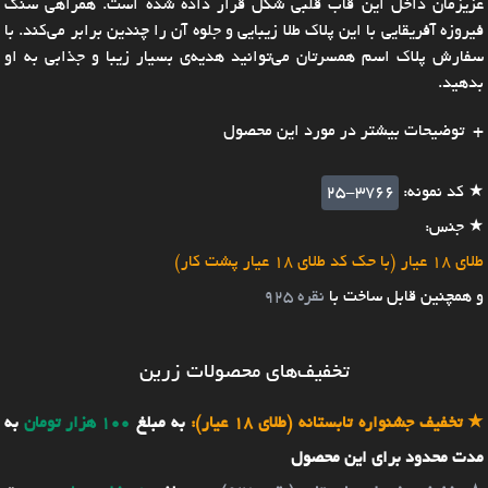
عزیزمان داخل این قاب قلبی شکل قرار داده شده است. همراهی سنگ
فیروزه آفریقایی با این پلاک طلا زیبایی و جلوه آن را چندین برابر می‌کند. با
سفارش پلاک اسم همسرتان می‌توانید هدیه‌ی بسیار زیبا و جذابی به او
بدهید.
توضیحات بیشتر در مورد این محصول
★ کد نمونه:
25-3766
★ جنس:
طلای 18 عیار (با حک کد طلای 18 عیار پشت کار)
و همچنین قابل ساخت با
نقره 925
تخفیف‌های محصولات زرین
★
تخفیف جشنواره تابستانه (طلای 18 عیار):
به مبلغ
100 هزار تومان
به
مدت محدود برای این محصول