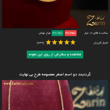
ساخت با طلای ۱۸ عیار
46/351
46/251
هزار تومان
امتیاز کاربران
(639)
مشاهده و سفارش از روی این نمونه
گردنبند دو اسم اصغر معصومه طرح بی نهایت