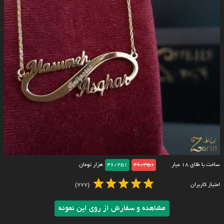
ساخت با طلای ۱۸ عیار
46/351
46/251
هزار تومان
امتیاز کاربران
(777)
مشاهده و سفارش از روی این نمونه