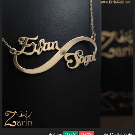
ساخت با طلای ۱۸ عیار
46/351
46/251
هزار تومان