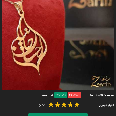
ساخت با طلای ۱۸ عیار
46/351
46/251
هزار تومان
امتیاز کاربران
(835)