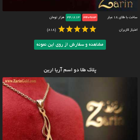
ساخت با طلای ۱۸ عیار
34/913
34/813
هزار تومان
امتیاز کاربران
(818)
مشاهده و سفارش از روی این نمونه
پلاک طلا دو اسم آریا ارین