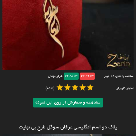
ساخت با طلای ۱۸ عیار
34/913
34/813
هزار تومان
امتیاز کاربران
(865)
مشاهده و سفارش از روی این نمونه
پلاک دو اسم انگلیسی عرفان سوگل طرح بی نهایت