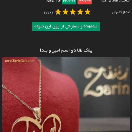
ساخت با طلای ۱۸ عیار
33/799
33/699
هزار تومان
امتیاز کاربران
(772)
مشاهده و سفارش از روی این نمونه
پلاک طلا دو اسم امیر و یلدا