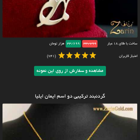
ساخت با طلای ۱۸ عیار
33/799
33/699
هزار تومان
امتیاز کاربران
(741)
مشاهده و سفارش از روی این نمونه
گردنبند ترکیبی دو اسم ایمان ایلیا