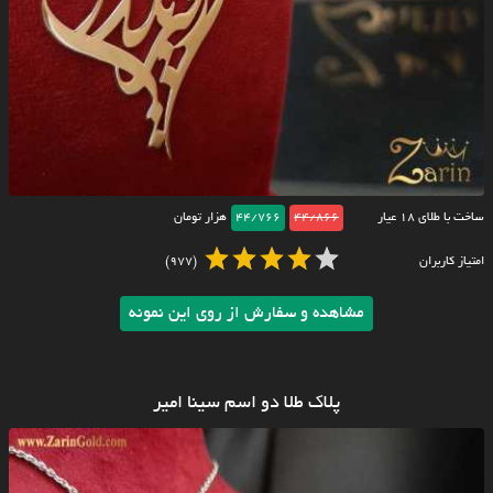
ساخت با طلای ۱۸ عیار
44/866
44/766
هزار تومان
امتیاز کاربران
(977)
مشاهده و سفارش از روی این نمونه
پلاک طلا دو اسم سینا امیر