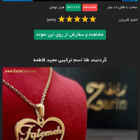
ساخت با طلای ۱۸ عیار
33/799
33/699
هزار تومان
امتیاز کاربران
(545)
مشاهده و سفارش از روی این نمونه
گردنبند طلا اسم ترکیبی مجید فاطمه