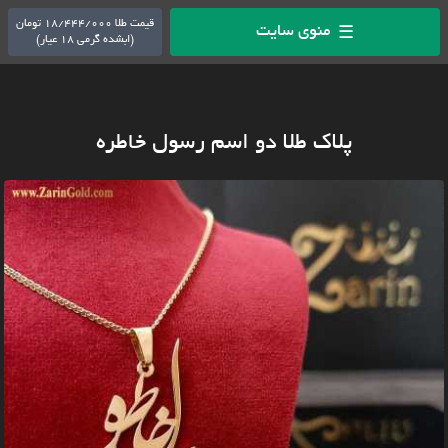
قیمت طلا 18/444/000 تومان
منوی سایت
☰
(ابشده گرمی 18 عیار)
پلاک طلا دو اسم رسول خاطره