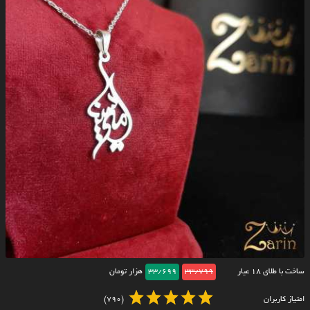
ساخت با طلای ۱۸ عیار
33/799
33/699
هزار تومان
امتیاز کاربران
(790)