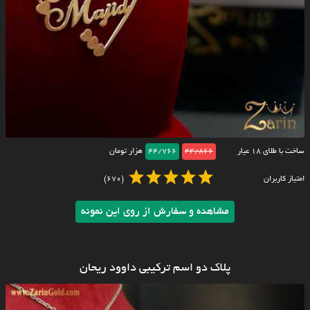
ساخت با طلای ۱۸ عیار
44/866
44/766
هزار تومان
امتیاز کاربران
(670)
مشاهده و سفارش از روی این نمونه
پلاک دو اسم ترکیبی داوود ریحان