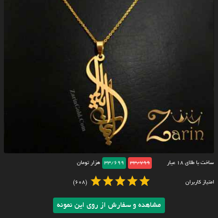
ساخت با طلای ۱۸ عیار
33/799
33/699
هزار تومان
امتیاز کاربران
(608)
مشاهده و سفارش از روی این نمونه