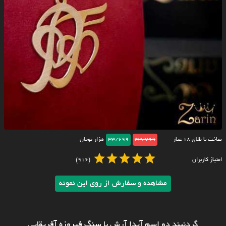
ساخت با طلای ۱۸ عیار
33/799
33/699
هزار تومان
امتیاز کاربران
(916)
مشاهده و سفارش از روی این نمونه
گردنبند دو اسم آیدا آرش با سنگ فیروزه آفریقایی