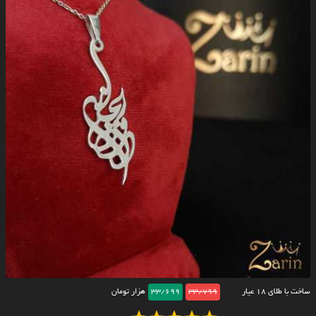
ساخت با طلای ۱۸ عیار
33/799
33/699
هزار تومان