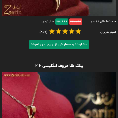
ساخت با طلای ۱۸ عیار
33/799
33/699
هزار تومان
امتیاز کاربران
(579)
مشاهده و سفارش از روی این نمونه
پلاک طلا حروف انگلیسی P F