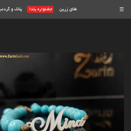
طلای زرین
جشنواره یلدا
پلاک و گردنب
☰