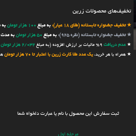
تخفیف‌های محصولات زرین
★
تخفیف جشنواره تابستانه (طلای 18 عیار):
به مبلغ
100 هزار تومان
به 
★
تخفیف جشنواره تابستانه (نقره 925):
به مبلغ
50 هزار تومان
به مدت 
★
عدم دریافت
9% مالیات بر ارزش افزوده (به مبلغ
2/032 هزار تومان
★ همراه با هر خرید،
یک عدد طلا کارت زرین با اعتبار تا 70 هزار تومان
هد
ثبت سفارش این محصول با نام یا عبارت دلخواه شما
مرحله اول