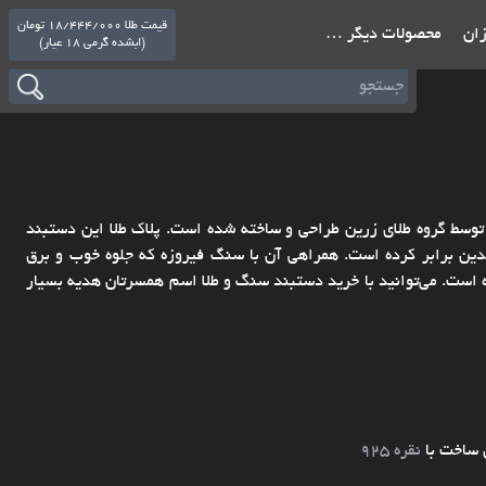
قیمت طلا 18/444/000 تومان
ازان
محصولات دیگر …
(ابشده گرمی 18 عیار)
 طلا اسم Mina را مشاهده می‌کنید که با طلای 18 عیار و توسط گروه طلای زرین طراحی و ساخته شده است. پلاک طلا این دستبند
ین برابر کرده است. همراهی آن با سنگ فیروزه که جلوه خوب و برق
ه است. می‌توانید با خرید دستبند سنگ و طلا اسم همسرتان هدیه بسیار
 ساخت با
نقره 925