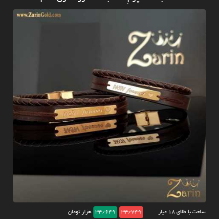
ساخت با طلای ۱۸ عیار
33/749
33/649
هزار تومان