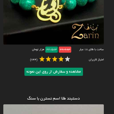
ساخت با طلای ۱۸ عیار
22/683
22/583
هزار تومان
امتیاز کاربران
(744)
مشاهده و سفارش از روی این نمونه
دستبند طلا اسم نسترن با سنگ