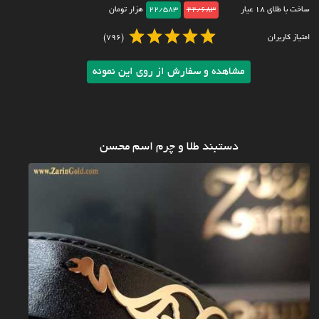
ساخت با طلای ۱۸ عیار
22/683
22/583
هزار تومان
امتیاز کاربران
(796)
مشاهده و سفارش از روی این نمونه
دستبند طلا و چرم اسم محسن