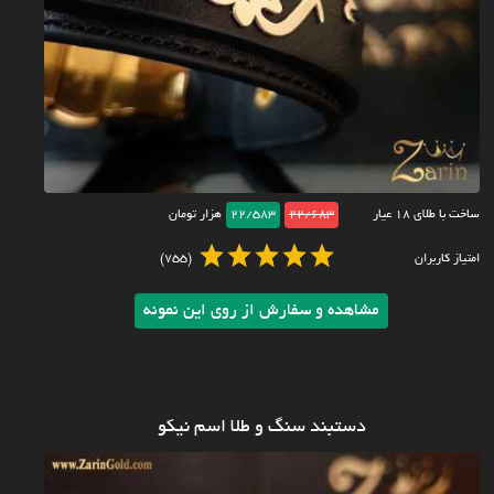
ساخت با طلای ۱۸ عیار
22/683
22/583
هزار تومان
امتیاز کاربران
(755)
مشاهده و سفارش از روی این نمونه
دستبند سنگ و طلا اسم نیکو