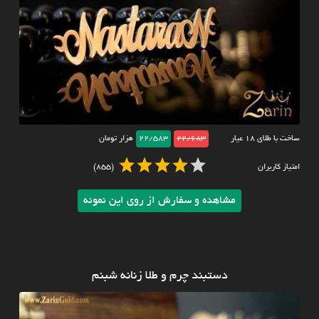
ساخت با طلای ۱۸ عیار
22/683
22/583
هزار تومان
امتیاز کاربران
(855)
مشاهده و سفارش از روی این نمونه
دستبند چرم و طلا زنانه شبنم