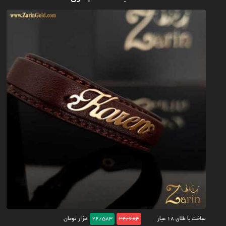
ساخت با طلای ۱۸ عیار
22/683
22/583
هزار تومان