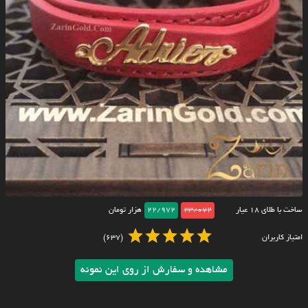
ساخت با طلای ۱۸ عیار
23/072
22/972
هزار تومان
امتیاز کاربران
(637)
مشاهده و سفارش از روی این نمونه