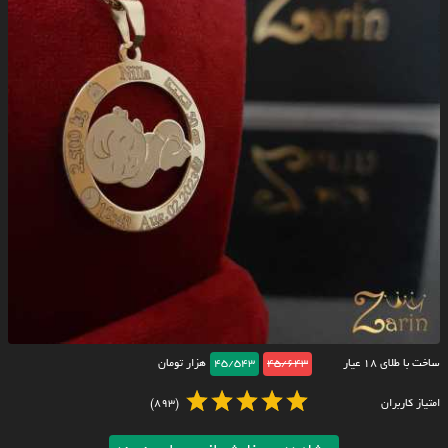
ساخت با طلای ۱۸ عیار
45/643
45/543
هزار تومان
امتیاز کاربران
(893)