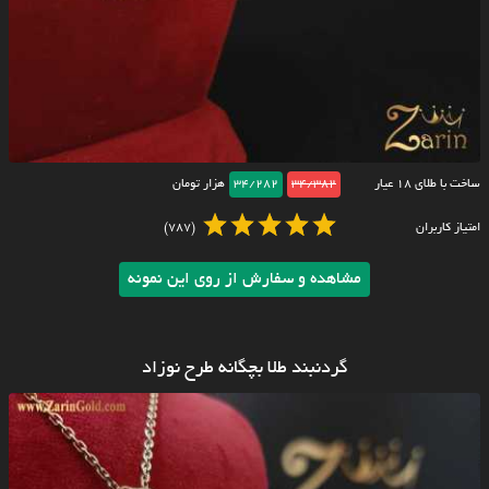
ساخت با طلای ۱۸ عیار
34/382
34/282
هزار تومان
امتیاز کاربران
(787)
مشاهده و سفارش از روی این نمونه
گردنبند طلا بچگانه طرح نوزاد