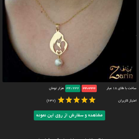
ساخت با طلای ۱۸ عیار
34/332
34/232
هزار تومان
امتیاز کاربران
(647)
مشاهده و سفارش از روی این نمونه