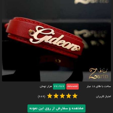
ساخت با طلای ۱۸ عیار
23/072
22/972
هزار تومان
امتیاز کاربران
(689)
مشاهده و سفارش از روی این نمونه