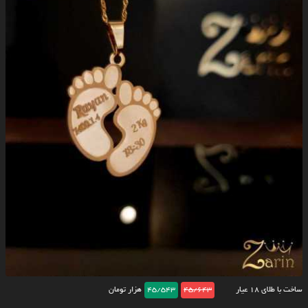
ساخت با طلای ۱۸ عیار
45/643
45/543
هزار تومان