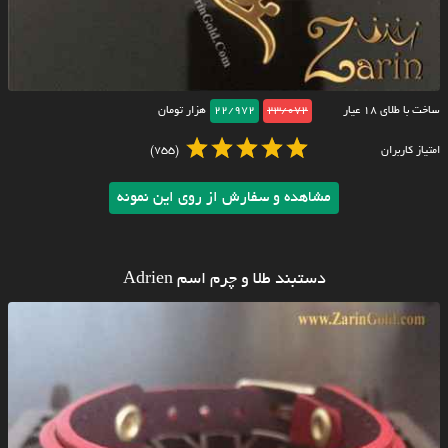
ساخت با طلای ۱۸ عیار
23/072
22/972
هزار تومان
امتیاز کاربران
(755)
مشاهده و سفارش از روی این نمونه
دستبند طلا و چرم اسم Adrien