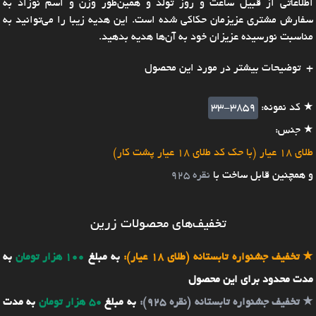
اطلاعاتی از قبیل ساعت و روز تولد و همین‌طور وزن و اسم نوزاد به
سفارش مشتری عزیزمان حکاکی شده است. این هدیه زیبا را می‌توانید به
مناسبت نورسیده عزیزان خود به آن‌ها هدیه بدهید.
توضیحات بیشتر در مورد این محصول
★ کد نمونه:
33-3859
★ جنس:
طلای 18 عیار (با حک کد طلای 18 عیار پشت کار)
و همچنین قابل ساخت با
نقره 925
تخفیف‌های محصولات زرین
★
تخفیف جشنواره تابستانه (طلای 18 عیار):
به مبلغ
100 هزار تومان
به
مدت محدود برای این محصول
★
تخفیف جشنواره تابستانه (نقره 925):
به مبلغ
50 هزار تومان
به مدت