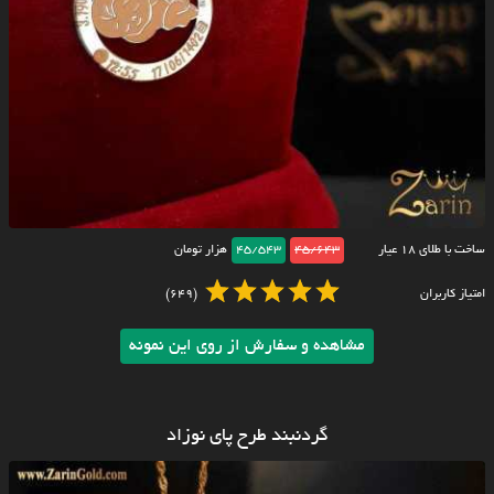
ساخت با طلای ۱۸ عیار
45/643
45/543
هزار تومان
امتیاز کاربران
(649)
مشاهده و سفارش از روی این نمونه
گردنبند طرح پای نوزاد