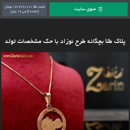
قیمت طلا 18/768/000 تومان
منوی سایت
☰
(ابشده گرمی 18 عیار)
پلاک طلا بچگانه طرح نوزاد با حک مشخصات تولد