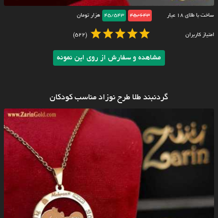
ساخت با طلای ۱۸ عیار
45/643
45/543
هزار تومان
امتیاز کاربران
(522)
مشاهده و سفارش از روی این نمونه
گردنبند طلا طرح نوزاد مناسب کودکان