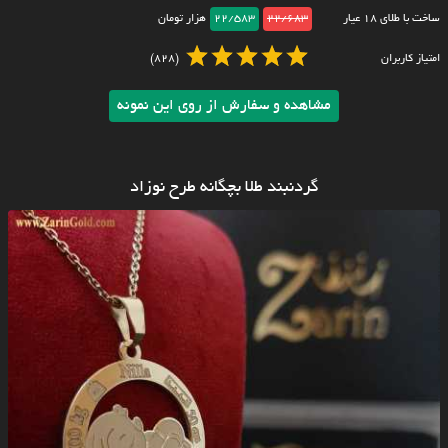
ساخت با طلای ۱۸ عیار
22/683
22/583
هزار تومان
امتیاز کاربران
(828)
مشاهده و سفارش از روی این نمونه
گردنبند طلا بچگانه طرح نوزاد