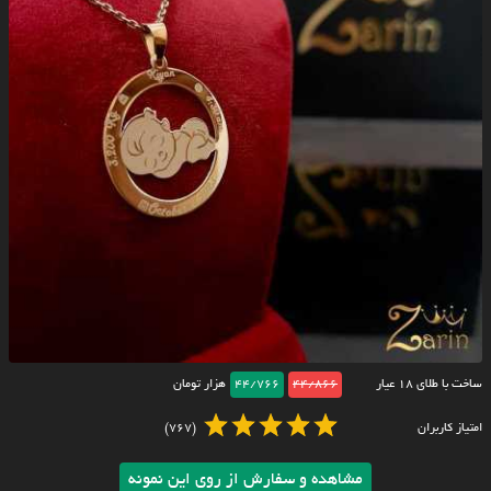
ساخت با طلای ۱۸ عیار
44/866
44/766
هزار تومان
امتیاز کاربران
(767)
مشاهده و سفارش از روی این نمونه