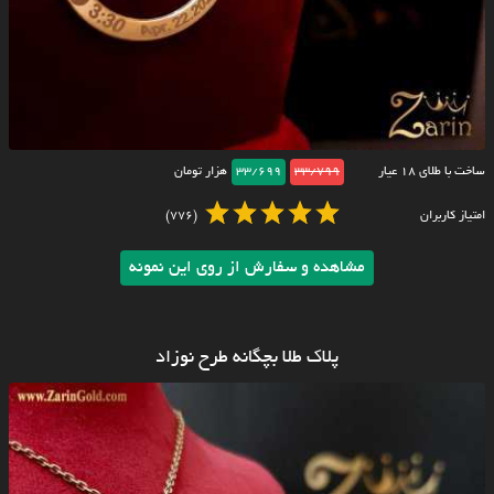
ساخت با طلای ۱۸ عیار
33/799
33/699
هزار تومان
امتیاز کاربران
(776)
مشاهده و سفارش از روی این نمونه
پلاک طلا بچگانه طرح نوزاد