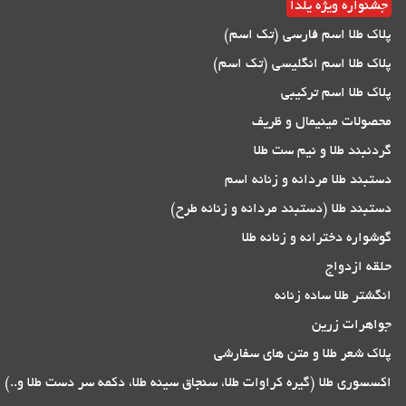
جشنواره ویژه یلدا
پلاک طلا اسم فارسی (تک اسم)
پلاک طلا اسم انگلیسی (تک اسم)
پلاک طلا اسم ترکیبی
محصولات مینیمال و ظریف
گردنبند طلا و نیم ست طلا
دستبند طلا مردانه و زنانه اسم
دستبند طلا (دستبند مردانه و زنانه طرح)
گوشواره دخترانه و زنانه طلا
حلقه ازدواج
انگشتر طلا ساده زنانه
جواهرات زرین
پلاک شعر طلا و متن های سفارشی
اکسسوری طلا (گیره کراوات طلا، سنجاق سینه طلا، دکمه سر دست طلا و..)