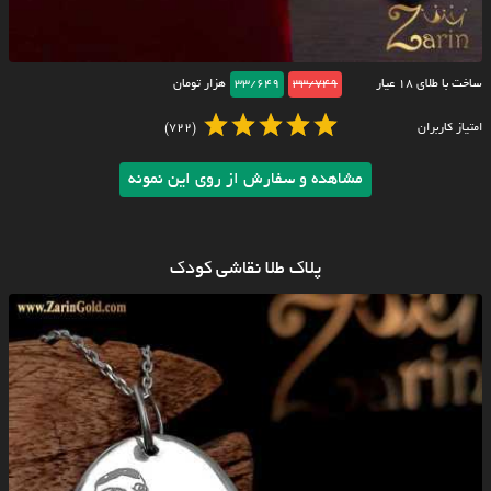
ساخت با طلای ۱۸ عیار
33/749
33/649
هزار تومان
امتیاز کاربران
(722)
مشاهده و سفارش از روی این نمونه
پلاک طلا نقاشی کودک