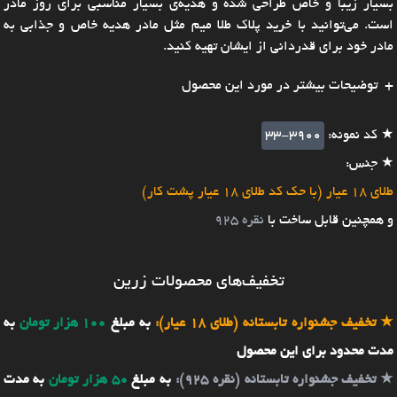
بسیار زیبا و خاص طراحی شده و هدیه‌ی بسیار مناسبی برای روز مادر
است. می‌توانید با خرید پلاک طلا میم مثل مادر هدیه خاص و جذابی به
مادر خود برای قدردانی از ایشان تهیه کنید.
توضیحات بیشتر در مورد این محصول
★ کد نمونه:
33-3900
★ جنس:
طلای 18 عیار (با حک کد طلای 18 عیار پشت کار)
و همچنین قابل ساخت با
نقره 925
تخفیف‌های محصولات زرین
★
تخفیف جشنواره تابستانه (طلای 18 عیار):
به مبلغ
100 هزار تومان
به
مدت محدود برای این محصول
★
تخفیف جشنواره تابستانه (نقره 925):
به مبلغ
50 هزار تومان
به مدت