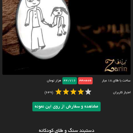
ساخت با طلای ۱۸ عیار
44/816
44/716
هزار تومان
امتیاز کاربران
(649)
مشاهده و سفارش از روی این نمونه
دستبند سنگ و طلای کودکانه