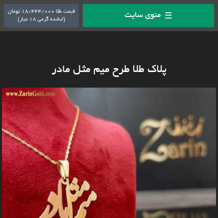
قیمت طلا 18/444/000 تومان
منوی سایت
☰
(ابشده گرمی 18 عیار)
پلاک طلا طرح میم مثل مادر