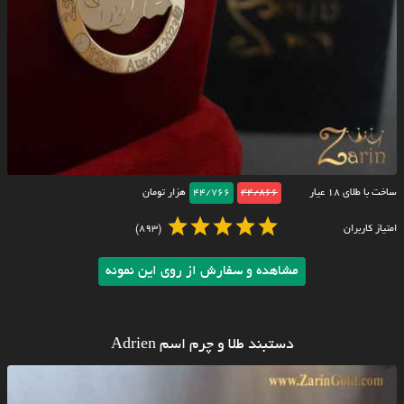
ساخت با طلای ۱۸ عیار
44/866
44/766
هزار تومان
امتیاز کاربران
(893)
مشاهده و سفارش از روی این نمونه
دستبند طلا و چرم اسم Adrien