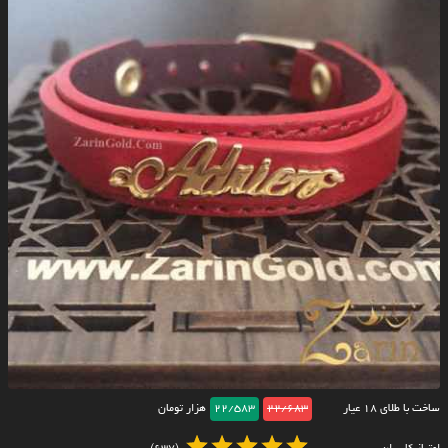
ساخت با طلای ۱۸ عیار
22/683
22/583
هزار تومان