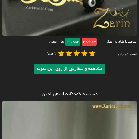
ساخت با طلای ۱۸ عیار
22/683
22/583
هزار تومان
امتیاز کاربران
(884)
مشاهده و سفارش از روی این نمونه
دستبند کودکانه اسم رادین