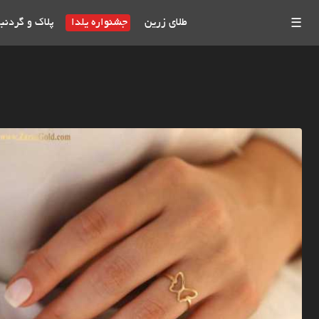
طلای زرین
جشنواره یلدا
پلاک و گردنب
☰