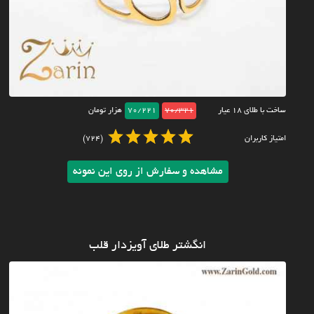
ساخت با طلای ۱۸ عیار
70/321
70/221
هزار تومان
امتیاز کاربران
(724)
مشاهده و سفارش از روی این نمونه
انگشتر طلای آویزدار قلب