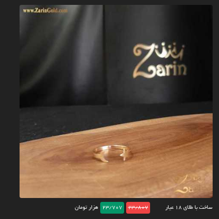
ساخت با طلای ۱۸ عیار
23/807
23/707
هزار تومان