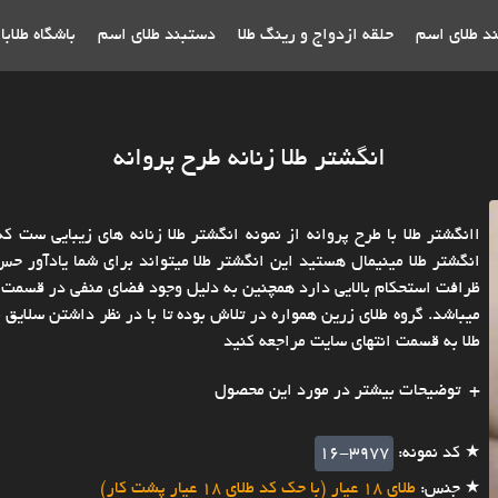
ند طلای اسم
حلقه ازدواج و رینگ طلا
دستبند طلای اسم
باشگاه طلاب
انگشتر طلا زنانه طرح پروانه
اانگشتر طلا با طرح پروانه از نمونه انگشتر طلا زنانه های زیبایی ست 
انگشتر طلا مینیمال هستید این انگشتر طلا میتواند برای شما یادآور حس
ظرافت استحکام بالایی دارد همچنین به دلیل وجود فضای منفی در قسمت بال
میباشد. گروه طلای زرین همواره در تلاش بوده تا با در نظر داشتن سلایق 
طلا به قسمت انتهای سایت مراجعه کنید
توضیحات بیشتر در مورد این محصول
★ کد نمونه:
16-3977
★ جنس:
طلای 18 عیار (با حک کد طلای 18 عیار پشت کار)