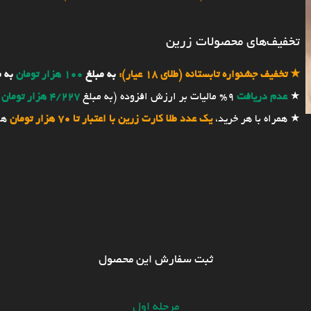
تخفیف‌های محصولات زرین
★
تخفیف جشنواره تابستانه (طلای 18 عیار):
به مبلغ
100 هزار تومان
به 
★
عدم دریافت
9% مالیات بر ارزش افزوده (به مبلغ
4/227 هزار تومان
★ همراه با هر خرید،
یک عدد طلا کارت زرین با اعتبار تا 70 هزار تومان
هد
ثبت سفارش این محصول
مرحله اول