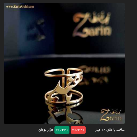
ساخت با طلای ۱۸ عیار
70/321
70/221
هزار تومان