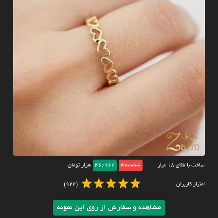
ساخت با طلای ۱۸ عیار
47/064
46/964
هزار تومان
امتیاز کاربران
(922)
مشاهده و سفارش از روی این نمونه