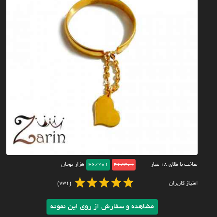
ساخت با طلای ۱۸ عیار
46/301
46/201
هزار تومان
امتیاز کاربران
(731)
مشاهده و سفارش از روی این نمونه