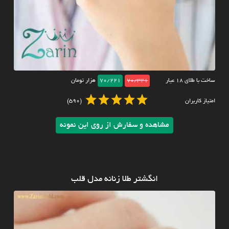
ساخت با طلای ۱۸ عیار
70/321
70/221
هزار تومان
امتیاز کاربران
(590)
مشاهده و سفارش از روی این نمونه
انگشتر طلا زنانه مدل قلب