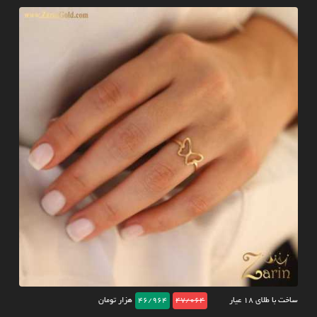
ساخت با طلای ۱۸ عیار
47/064
46/964
هزار تومان