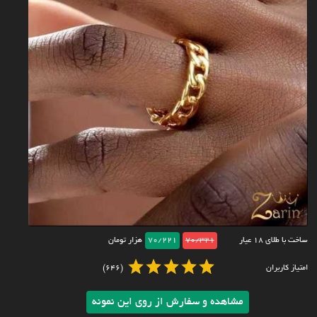
ساخت با طلای ۱۸ عیار
70/321
70/221
هزار تومان
امتیاز کاربران
(646)
مشاهده و سفارش از روی این نمونه