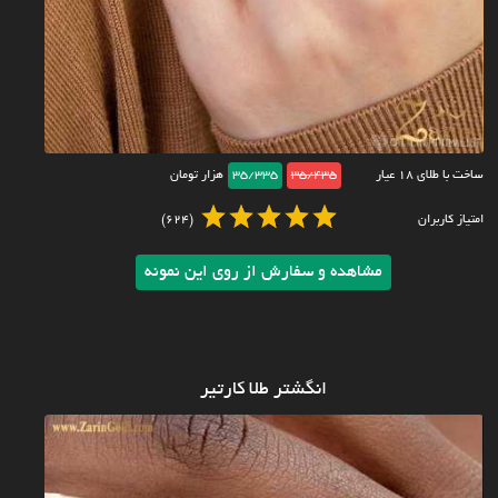
ساخت با طلای ۱۸ عیار
35/435
35/335
هزار تومان
امتیاز کاربران
(624)
مشاهده و سفارش از روی این نمونه
انگشتر طلا کارتیر