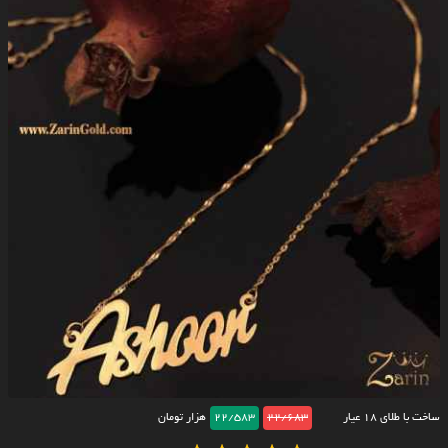
ساخت با طلای ۱۸ عیار
22/683
22/583
هزار تومان