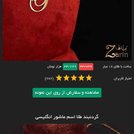
ساخت با طلای ۱۸ عیار
33/749
33/649
هزار تومان
امتیاز کاربران
(786)
مشاهده و سفارش از روی این نمونه
گردنبند طلا اسم عاشور انگلیسی