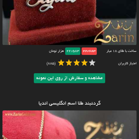
ساخت با طلای ۱۸ عیار
22/683
22/583
هزار تومان
امتیاز کاربران
(885)
مشاهده و سفارش از روی این نمونه
گردنبند طلا اسم انگلیسی اندیا