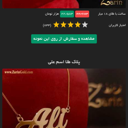
ساخت با طلای ۱۸ عیار
22/683
22/583
هزار تومان
امتیاز کاربران
(833)
مشاهده و سفارش از روی این نمونه
پلاک طلا اسم علی