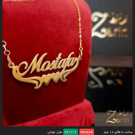
ساخت با طلای ۱۸ عیار
44/816
44/716
هزار تومان