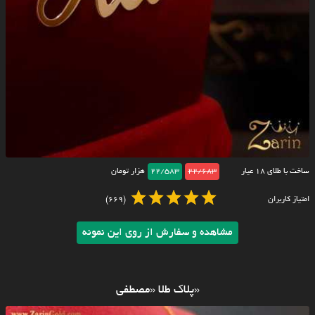
ساخت با طلای ۱۸ عیار
22/683
22/583
هزار تومان
امتیاز کاربران
(669)
مشاهده و سفارش از روی این نمونه
«پلاک طلا «مصطفی