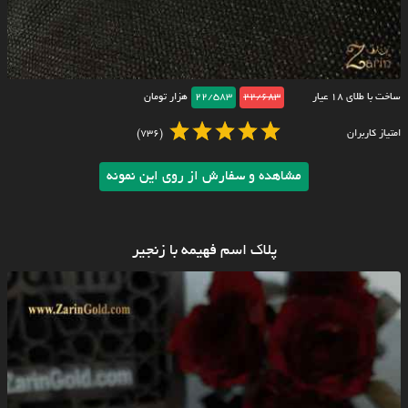
ساخت با طلای ۱۸ عیار
22/683
22/583
هزار تومان
امتیاز کاربران
(736)
مشاهده و سفارش از روی این نمونه
پلاک اسم فهیمه با زنجیر