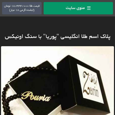
قیمت طلا 18/444/000 تومان
منوی سایت
☰
(ابشده گرمی 18 عیار)
پلاک اسم طلا انگلیسی "پوریا" با سنگ اونیکس