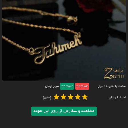
ساخت با طلای ۱۸ عیار
22/683
22/583
هزار تومان
امتیاز کاربران
(820)
مشاهده و سفارش از روی این نمونه