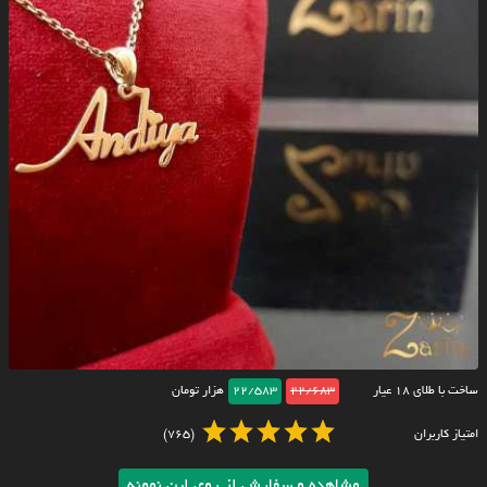
ساخت با طلای ۱۸ عیار
22/683
22/583
هزار تومان
امتیاز کاربران
(765)
مشاهده و سفارش از روی این نمونه