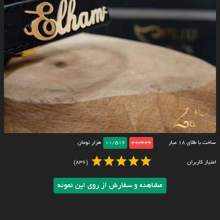
ساخت با طلای ۱۸ عیار
11/616
11/516
هزار تومان
امتیاز کاربران
(836)
مشاهده و سفارش از روی این نمونه