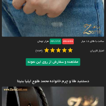
ساخت با طلای ۱۸ عیار
33/799
33/699
هزار تومان
امتیاز کاربران
(783)
مشاهده و سفارش از روی این نمونه
دستنبد طلا و چرم خانواده محمد طلوع ایلیا بنیتا