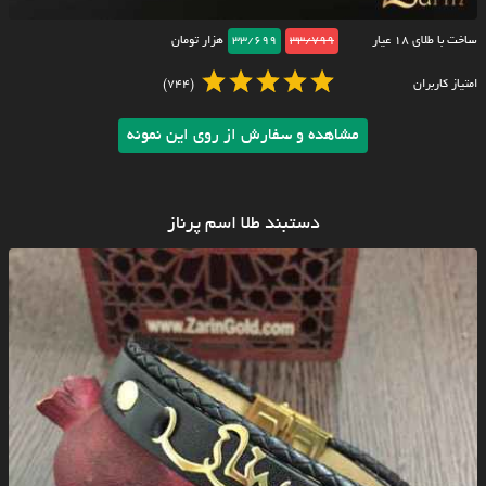
ساخت با طلای ۱۸ عیار
33/799
33/699
هزار تومان
امتیاز کاربران
(744)
مشاهده و سفارش از روی این نمونه
دستبند طلا اسم پرناز