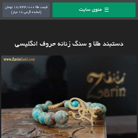
قیمت طلا 18/444/000 تومان
منوی سایت
☰
(ابشده گرمی 18 عیار)
دستبند طلا و سنگ زنانه حروف انگلیسی