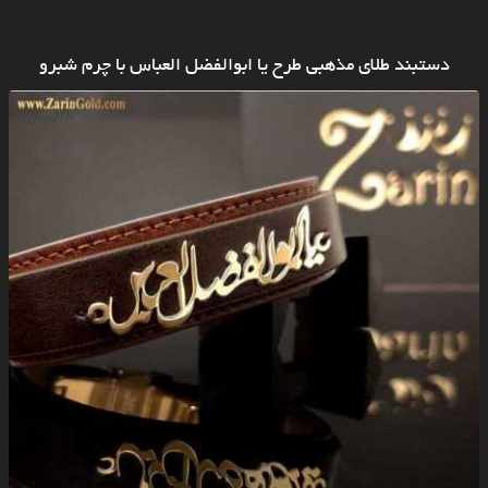
دستبند طلای مذهبی طرح یا ابوالفضل العباس با چرم شبرو