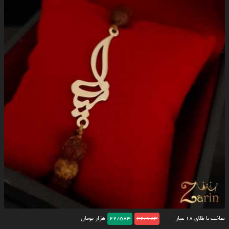
ساخت با طلای ۱۸ عیار
22/683
22/583
هزار تومان