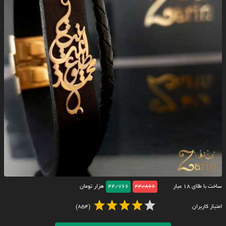
ساخت با طلای ۱۸ عیار
44/866
44/766
هزار تومان
امتیاز کاربران
(854)