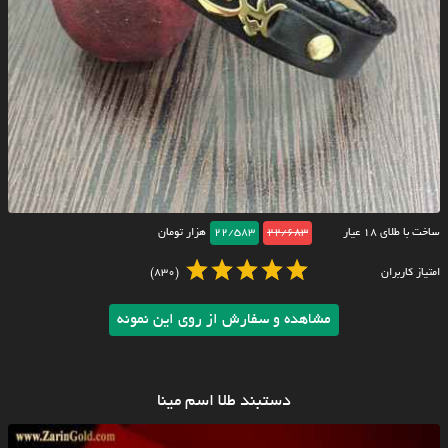
ساخت با طلای ۱۸ عیار
22/683
22/583
هزار تومان
امتیاز کاربران
(830)
مشاهده و سفارش از روی این نمونه
دستبند طلا اسم مینا