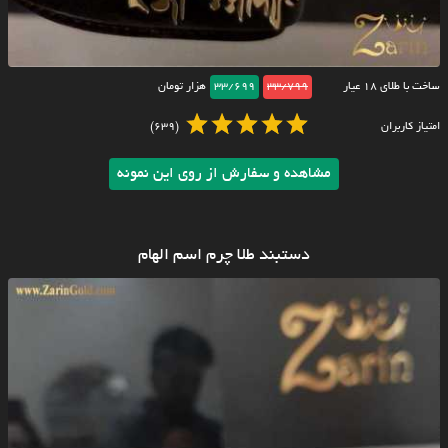
ساخت با طلای ۱۸ عیار
33/799
33/699
هزار تومان
امتیاز کاربران
(639)
مشاهده و سفارش از روی این نمونه
دستبند طلا چرم اسم الهام