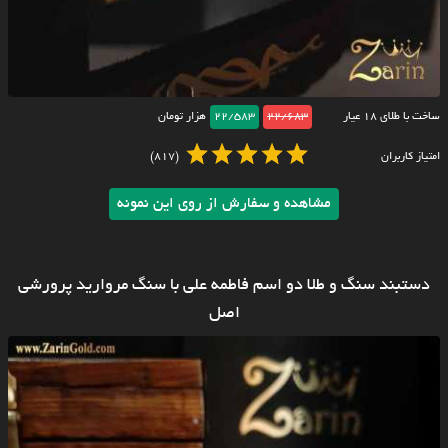
ساخت با طلای ۱۸ عیار
22/683
22/583
هزار تومان
امتیاز کاربران
(817)
مشاهده و سفارش از روی این نمونه
دستبند سنگ و طلا دو اسم فاطمه علی با سنگ مروارید پرورشی
اصل