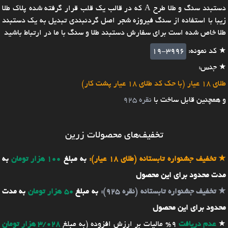
دستبند سنگ و طلا طرح A که در قالب یک قلب قرار گرفته شده پلاک طلا
زیبا با استفاده از سنگ فیروزه شجر اصل گردنبندی تبدیل به یک دستبند
طلا خاص شده است برای سفارش دستبند طلا و سنگ با ما در ارتباط باشید
★ کد نمونه:
19-3996
★ جنس:
طلای 18 عیار (با حک کد طلای 18 عیار پشت کار)
و همچنین قابل ساخت با
نقره 925
تخفیف‌های محصولات زرین
★
تخفیف جشنواره تابستانه (طلای 18 عیار):
به مبلغ
100 هزار تومان
به
مدت محدود برای این محصول
★
تخفیف جشنواره تابستانه (نقره 925):
به مبلغ
50 هزار تومان
به مدت
محدود برای این محصول
★
عدم دریافت
9% مالیات بر ارزش افزوده (به مبلغ
3/028 هزار تومان