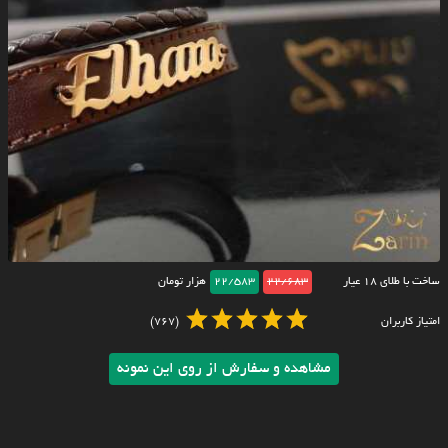
ساخت با طلای ۱۸ عیار
22/683
22/583
هزار تومان
امتیاز کاربران
(767)
مشاهده و سفارش از روی این نمونه