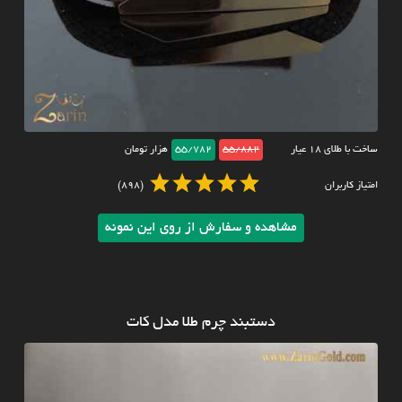
ساخت با طلای ۱۸ عیار
55/882
55/782
هزار تومان
امتیاز کاربران
(898)
مشاهده و سفارش از روی این نمونه
دستبند چرم طلا مدل کات