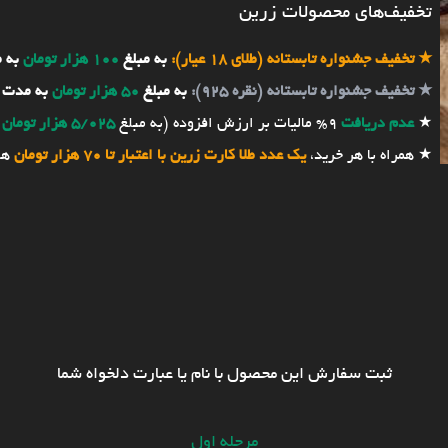
تخفیف‌های محصولات زرین
★
تخفیف جشنواره تابستانه (طلای 18 عیار):
به مبلغ
100 هزار تومان
به 
★
تخفیف جشنواره تابستانه (نقره 925):
به مبلغ
50 هزار تومان
به مدت 
★
عدم دریافت
9% مالیات بر ارزش افزوده (به مبلغ
5/025 هزار تومان
★ همراه با هر خرید،
یک عدد طلا کارت زرین با اعتبار تا 70 هزار تومان
هد
ثبت سفارش این محصول با نام یا عبارت دلخواه شما
مرحله اول