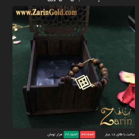
ساخت با طلای ۱۸ عیار
22/683
22/583
هزار تومان