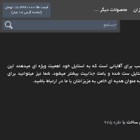
قیمت طلا 18/444/000 تومان
ازان
محصولات دیگر …
(ابشده گرمی 18 عیار)
شده با طلای 18 عیار یک انتخاب مناسب برای آقایانی است که به استایل خود اهمیت ویژه ای میدهند این
ایل ست شده و باعث جذابیت بیشتر میشود. شما نیز میتوانید برای
 عنوان هدیه ای خاص به عزیزانتان با ما در ارتباط باشید.
 ساخت با
نقره 925