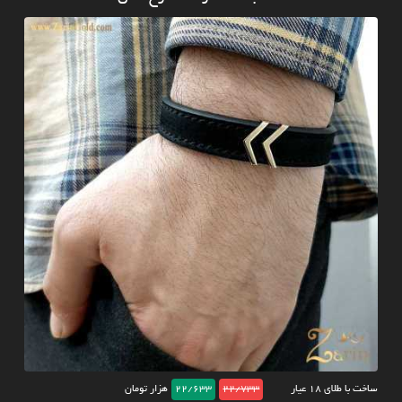
ساخت با طلای ۱۸ عیار
22/733
22/633
هزار تومان