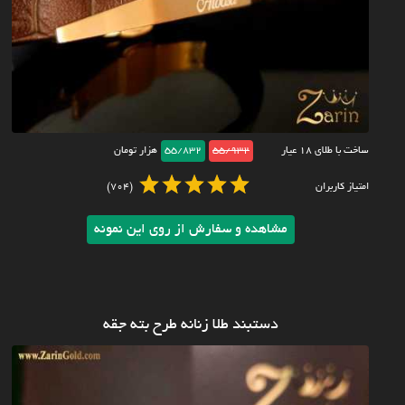
ساخت با طلای ۱۸ عیار
55/932
55/832
هزار تومان
امتیاز کاربران
(704)
مشاهده و سفارش از روی این نمونه
دستبند طلا زنانه طرح بته جقه