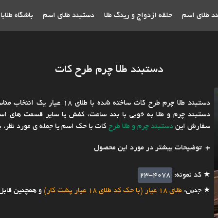
ند طلای اسم
حلقه ازدواج و رینگ طلا
دستبند طلای اسم
باشگاه طلاب
دستبند طلا چرم طرح کات
دستبند طلا چرم طرح کات ساخته 
دستبند چرم و طلا به خوبی با بند ساعت، کفش یا سایر قسمت های است
سفارش این
دستبند چرم و طلا طرح
کات با حک اسم یا جمله ی مورد نظر، به
توضیحات بیشتر در مورد این محصول
★ کد نمونه:
23-4078
★ جنس:
طلای 18 عیار (با حک کد طلای 18 عیار پشت کار)
و همچنین قابل