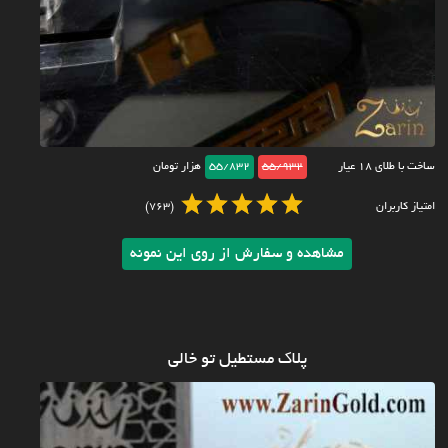
ساخت با طلای ۱۸ عیار
55/932
55/832
هزار تومان
امتیاز کاربران
(763)
مشاهده و سفارش از روی این نمونه
پلاک مستطیل تو خالی