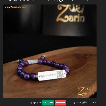
ساخت با طلای ۱۸ عیار
22/683
22/583
هزار تومان