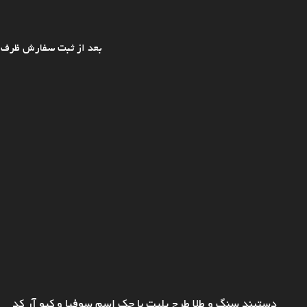
بعد از ثبت سفارش ظرف ی
دستبند سنگ و طلا طرح پلیت با حک اسم سوفیا و کیو آر کد