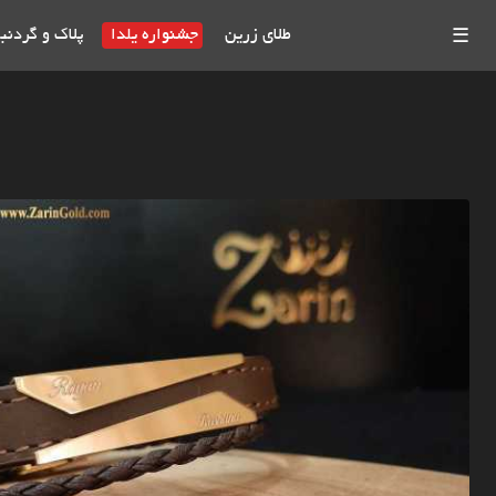
طلای زرین
جشنواره یلدا
پلاک و گردنب
☰