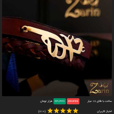
ساخت با طلای ۱۸ عیار
23/426
23/326
هزار تومان
امتیاز کاربران
(810)