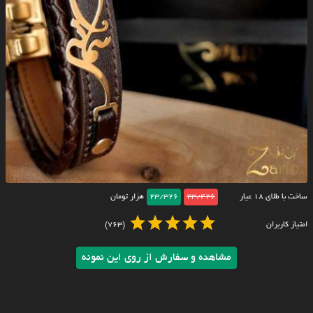
ساخت با طلای ۱۸ عیار
23/426
23/326
هزار تومان
امتیاز کاربران
(763)
مشاهده و سفارش از روی این نمونه