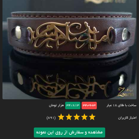
ساخت با طلای ۱۸ عیار
34/913
34/813
هزار تومان
امتیاز کاربران
(891)
مشاهده و سفارش از روی این نمونه