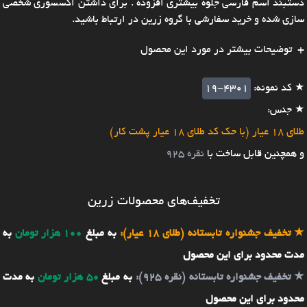
دستبند اسم فارسی جلوه بیشتری افزوده . برای داشتن اکسسوری شخصی
سازی شده و خرید سفارشی با گروه زرین در ارتباط باشید.
توضیحات بیشتر در مورد این محصول
★ کد نمونه:
19-4301
★ جنس:
طلای 18 عیار (با حک کد طلای 18 عیار پشت کار)
و همچنین قابل ساخت با
نقره 925
تخفیف‌های محصولات زرین
★
تخفیف جشنواره تابستانه (طلای 18 عیار):
به مبلغ
100 هزار تومان
به
مدت محدود برای این محصول
★
تخفیف جشنواره تابستانه (نقره 925):
به مبلغ
50 هزار تومان
به مدت
محدود برای این محصول