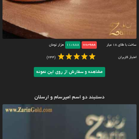
ساخت با طلای ۱۸ عیار
11/988
11/888
هزار تومان
امتیاز کاربران
(744)
مشاهده و سفارش از روی این نمونه
دستبند دو اسم امیرسام و ارسلان