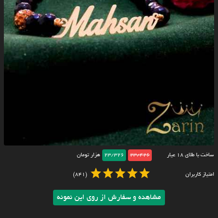
ساخت با طلای ۱۸ عیار
23/426
23/326
هزار تومان
امتیاز کاربران
(841)
مشاهده و سفارش از روی این نمونه