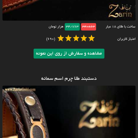
ساخت با طلای ۱۸ عیار
34/863
34/763
هزار تومان
امتیاز کاربران
(690)
مشاهده و سفارش از روی این نمونه
دستبند طلا چرم اسم سمانه