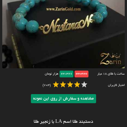
ساخت با طلای ۱۸ عیار
23/426
23/326
هزار تومان
امتیاز کاربران
(703)
مشاهده و سفارش از روی این نمونه
دستبند طلا اسم LA با زنجیر طلا