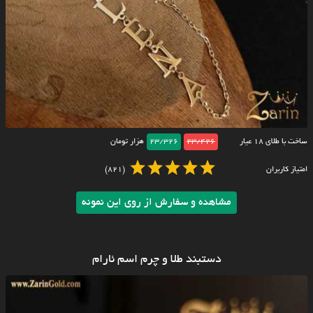
ساخت با طلای ۱۸ عیار
23/426
23/326
هزار تومان
امتیاز کاربران
(821)
مشاهده و سفارش از روی این نمونه
دستبند طلا و چرم اسم ئارام