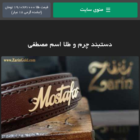
قیمت طلا 19/063/000 تومان
منوی سایت
☰
(ابشده گرمی 18 عیار)
دستبند چرم و طلا اسم مصطفی