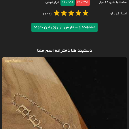
ساخت با طلای ۱۸ عیار
46/351
46/251
هزار تومان
امتیاز کاربران
(920)
مشاهده و سفارش از روی این نمونه
دستبند طلا دخترانه اسم هلنا