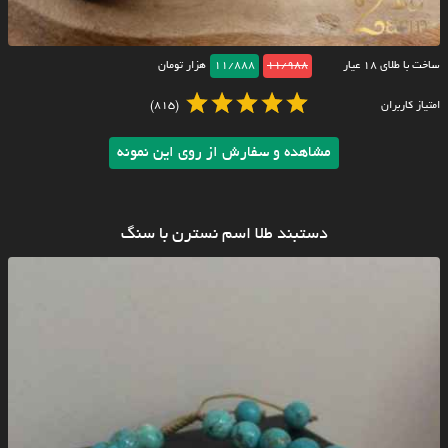
ساخت با طلای ۱۸ عیار
11/988
11/888
هزار تومان
امتیاز کاربران
(815)
مشاهده و سفارش از روی این نمونه
دستبند طلا اسم نسترن با سنگ