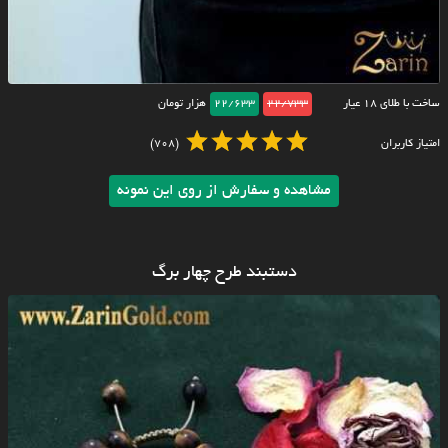
ساخت با طلای ۱۸ عیار
22/733
22/633
هزار تومان
امتیاز کاربران
(708)
مشاهده و سفارش از روی این نمونه
دستبند طرح چهار برگ