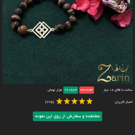
ساخت با طلای ۱۸ عیار
22/683
22/583
هزار تومان
امتیاز کاربران
(775)
مشاهده و سفارش از روی این نمونه