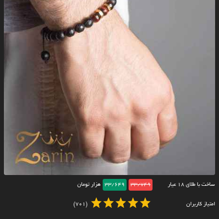
ساخت با طلای ۱۸ عیار
33/749
33/649
هزار تومان
امتیاز کاربران
(701)