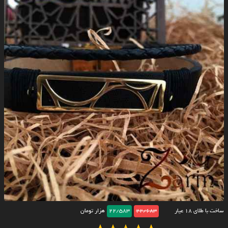
ساخت با طلای ۱۸ عیار
22/683
22/583
هزار تومان