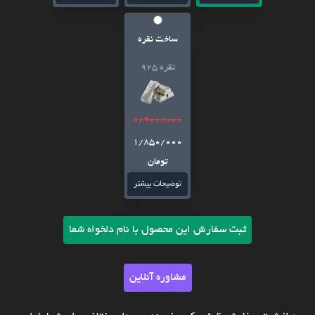
ساخت نقره
نقره 925
1/900/000
1/850/000
تومان
توضیحات بیشتر
ثبت سفارش این محصول با نام دلخواه شما
مشاوره آنلاین