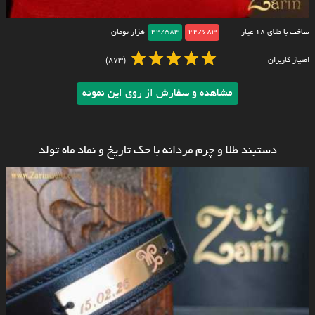
ساخت با طلای ۱۸ عیار
22/683
22/583
هزار تومان
امتیاز کاربران
(873)
مشاهده و سفارش از روی این نمونه
دستبند طلا و چرم مردانه با حک تاریخ و نماد ماه تولد