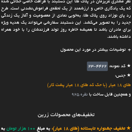
نظر مشتری عزیزمان در پلاک طلا این دستبند با ظرافت خاصی حکاکی شده
که یک یادگاری خاص و ارزشمند از یک لحظه‌ی فراموش‌نشدنی است. طرح
رد پای نوزاد روی پلاک طلا، به‌خوبی نمادی از معصومیت و آغاز یک زندگی
جدید را به تصویر می‌کشد. این دستبند سفارشی می‌تواند یک هدیه ویژه
برای مادران باشد تا همیشه خاطره روز تولد فرزندشان را با خود همراه
داشته باشند.
توضیحات بیشتر در مورد این محصول
★ کد نمونه:
23-4422
★ جنس:
طلای 18 عیار (با حک کد طلای 18 عیار پشت کار)
و همچنین قابل ساخت با
نقره 925
تخفیف‌های محصولات زرین
★
تخفیف جشنواره تابستانه (طلای 18 عیار):
به مبلغ
100 هزار تومان
به