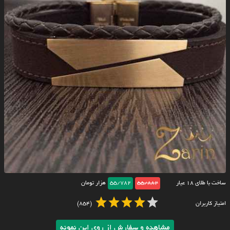
ساخت با طلای ۱۸ عیار
55/882
55/782
هزار تومان
امتیاز کاربران
(854)
مشاهده و سفارش از روی این نمونه