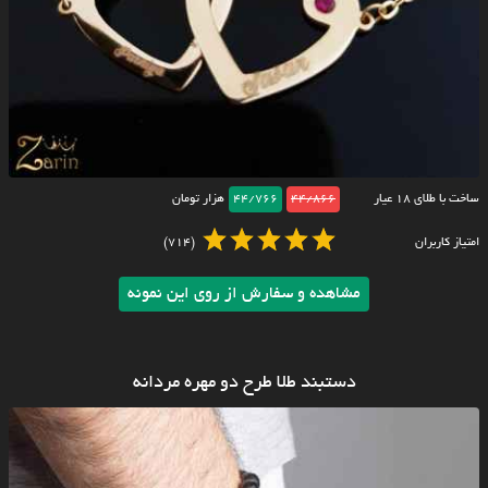
ساخت با طلای ۱۸ عیار
44/866
44/766
هزار تومان
امتیاز کاربران
(714)
مشاهده و سفارش از روی این نمونه
دستبند طلا طرح دو مهره مردانه