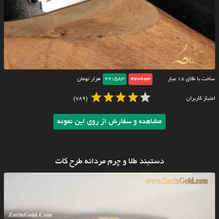
ساخت با طلای ۱۸ عیار
22/683
22/583
هزار تومان
امتیاز کاربران
(789)
مشاهده و سفارش از روی این نمونه
دستبند طلا و چرم مردانه طرح کات