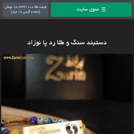
قیمت طلا 18/444/000 تومان
منوی سایت
☰
(ابشده گرمی 18 عیار)
دستبند سنگ و طلا رد پا نوزاد