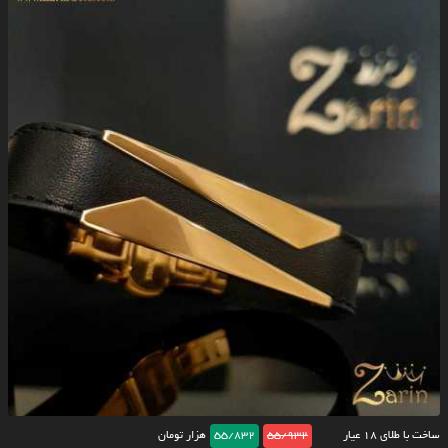
ساخت با طلای ۱۸ عیار
55/932
55/832
هزار تومان