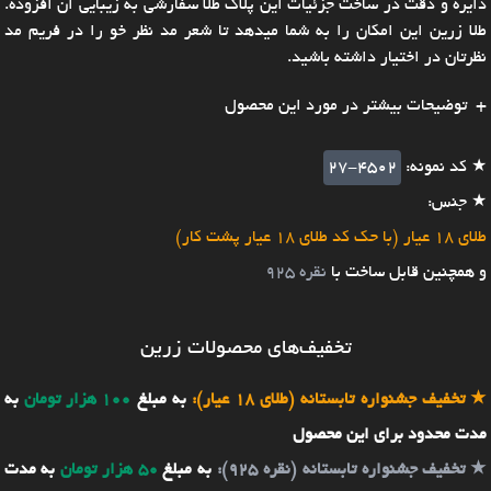
دایره و دقت در ساخت جزئیات این پلاک طلا سفارشی به زیبایی ان افزوده.
طلا زرین این امکان را به شما میدهد تا شعر مد نظر خو را در فریم مد
نظرتان در اختیار داشته باشید.
توضیحات بیشتر در مورد این محصول
★ کد نمونه:
27-4502
★ جنس:
طلای 18 عیار (با حک کد طلای 18 عیار پشت کار)
و همچنین قابل ساخت با
نقره 925
تخفیف‌های محصولات زرین
★
تخفیف جشنواره تابستانه (طلای 18 عیار):
به مبلغ
100 هزار تومان
به
مدت محدود برای این محصول
★
تخفیف جشنواره تابستانه (نقره 925):
به مبلغ
50 هزار تومان
به مدت