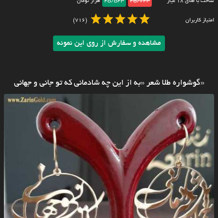
ساخت با طلای ۱۸ عیار
45/643
45/543
هزار تومان
امتیاز کاربران
(716)
مشاهده و سفارش از روی این نمونه
«گوشواره طلا شعر «به از این چه شادمانی که تو جانی و جهانی