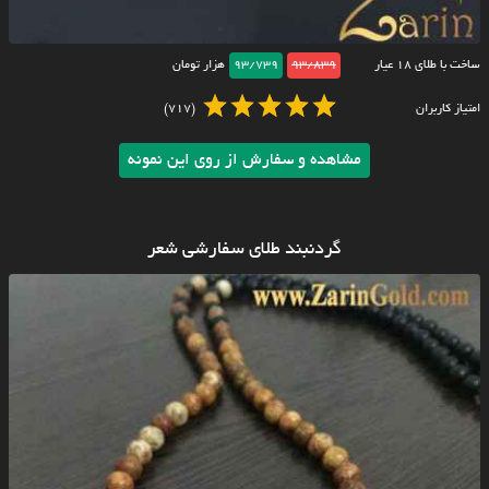
ساخت با طلای ۱۸ عیار
93/839
93/739
هزار تومان
امتیاز کاربران
(717)
مشاهده و سفارش از روی این نمونه
گردنبند طلای سفارشی شعر