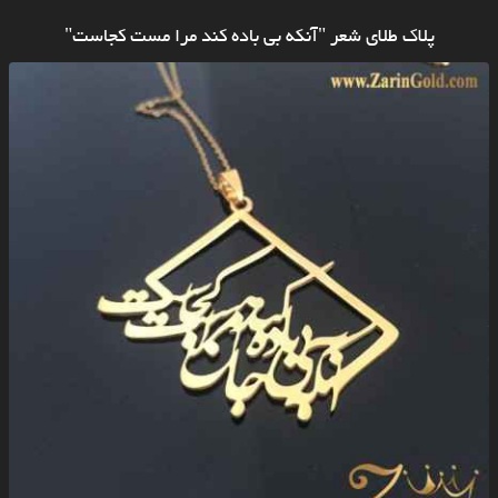
پلاک طلای شعر "آنکه بی باده کند مرا مست کجاست"