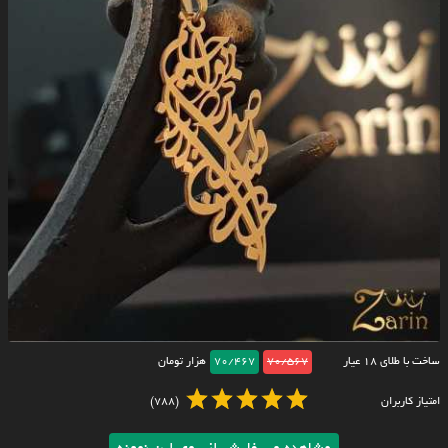
ساخت با طلای ۱۸ عیار
70/567
70/467
هزار تومان
امتیاز کاربران
(788)