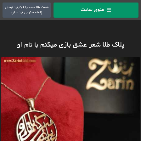
قیمت طلا 18/768/000 تومان
منوی سایت
☰
(ابشده گرمی 18 عیار)
پلاک طلا شعر عشق بازی میکنم با نام او