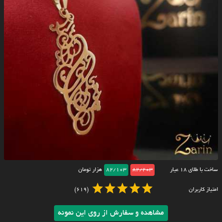
ساخت با طلای ۱۸ عیار
82/203
82/103
هزار تومان
امتیاز کاربران
(619)
مشاهده و سفارش از روی این نمونه