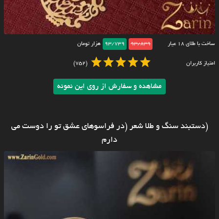
ساخت با طلای ۱۸ عیار
93/839
93/739
هزار تومان
امتیاز کاربران
(752)
مشاهده و سفارش از روی این نمونه
(دستبند سنگ و طلا شعر (در فراسوهای عشق تو را دوست می
دارم