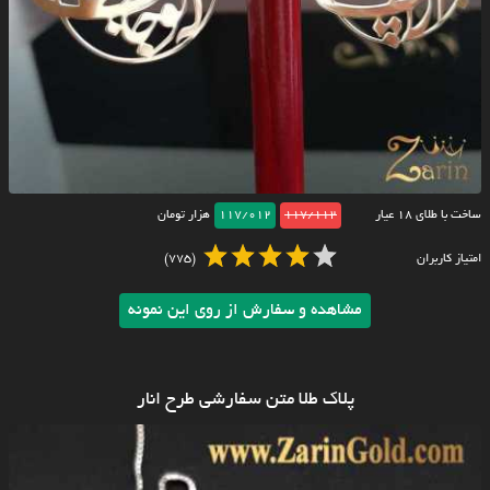
ساخت با طلای ۱۸ عیار
117/112
117/012
هزار تومان
امتیاز کاربران
(775)
مشاهده و سفارش از روی این نمونه
پلاک طلا متن سفارشی طرح انار