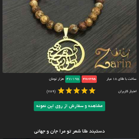
ساخت با طلای ۱۸ عیار
47/295
47/195
هزار تومان
امتیاز کاربران
(789)
مشاهده و سفارش از روی این نمونه
دستبند طلا شعر تو مرا جان و جهانی