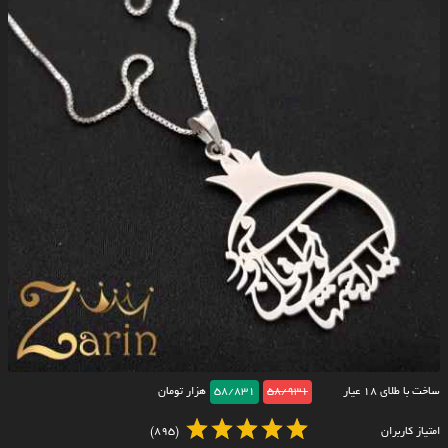
ساخت با طلای ۱۸ عیار
58/931
58/831
هزار تومان
امتیاز کاربران
(895)