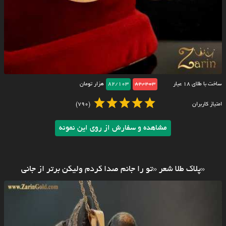
ساخت با طلای ۱۸ عیار
82/203
82/103
هزار تومان
امتیاز کاربران
(790)
مشاهده و سفارش از روی این نمونه
«پلاک طلا شعر «تو را جانم صدا کردم ولیکن برتر از جانی