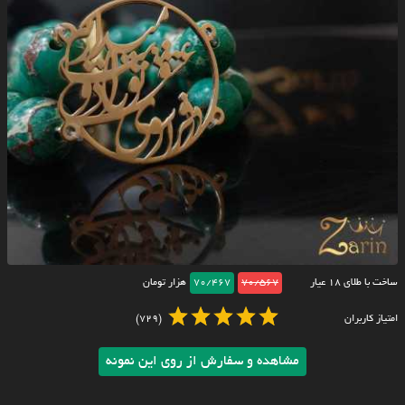
ساخت با طلای ۱۸ عیار
70/567
70/467
هزار تومان
امتیاز کاربران
(729)
مشاهده و سفارش از روی این نمونه