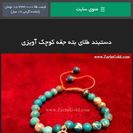
قیمت طلا 18/444/000 تومان
منوی سایت
☰
(ابشده گرمی 18 عیار)
دستبند طلای بته جقه کوچک آویزی