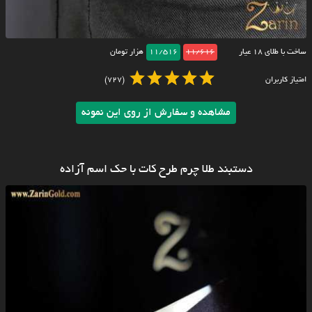
ساخت با طلای ۱۸ عیار
11/616
11/516
هزار تومان
امتیاز کاربران
(727)
مشاهده و سفارش از روی این نمونه
دستبند طلا چرم طرح کات با حک اسم آزاده