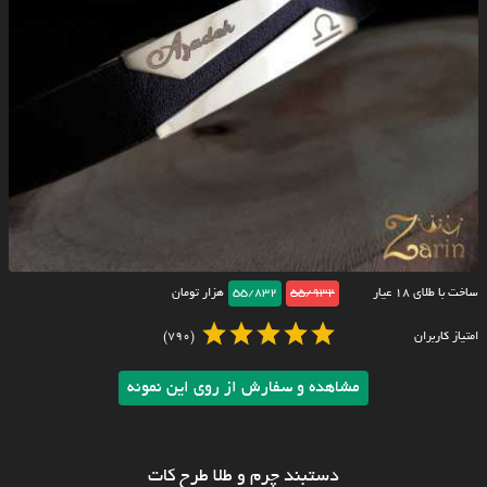
ساخت با طلای ۱۸ عیار
55/932
55/832
هزار تومان
امتیاز کاربران
(790)
مشاهده و سفارش از روی این نمونه
دستبند چرم و طلا طرح کات