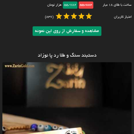
ساخت با طلای ۱۸ عیار
55/882
55/782
هزار تومان
امتیاز کاربران
(836)
مشاهده و سفارش از روی این نمونه
دستبند سنگ و طلا رد پا نوزاد