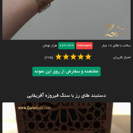
ساخت با طلای ۱۸ عیار
263/849
263/749
هزار تومان
امتیاز کاربران
(775)
مشاهده و سفارش از روی این نمونه
دستبند طلای رز با سنگ فیروزه آفریقایی