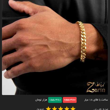
ساخت با طلای ۱۸ عیار
155/480
155/380
هزار تومان
امتیاز کاربران
(622)