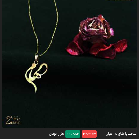
ساخت با طلای ۱۸ عیار
22/683
22/583
هزار تومان