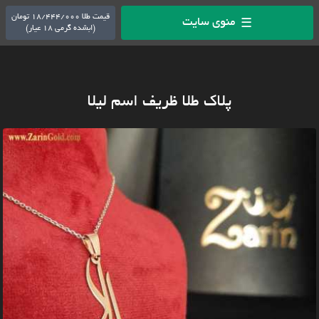
قیمت طلا 18/444/000 تومان
منوی سایت
☰
(ابشده گرمی 18 عیار)
پلاک طلا ظریف اسم لیلا