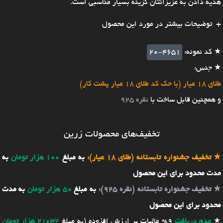
هدیه دادن به عزیزانتان گزینه بسیار مناسبی است.
توضیحات بیشتر در مورد این محصول
★ کد نمونه:
20-4651
★ جنس:
طلای 18 عیار (با حک کد طلای 18 عیار پشت کار)
و همچنین قابل ساخت با
نقره 925
تخفیف‌های محصولات زرین
★
تخفیف جشنواره تابستانه (طلای 18 عیار):
به مبلغ
100 هزار تومان
به
مدت محدود برای این محصول
★
تخفیف جشنواره تابستانه (نقره 925):
به مبلغ
50 هزار تومان
به مدت
محدود برای این محصول
★
عدم دریافت
9% مالیات بر ارزش افزوده (به مبلغ
2/032 هزار تومان