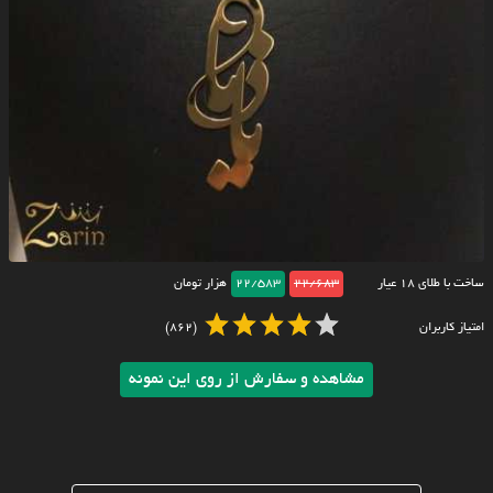
ساخت با طلای ۱۸ عیار
22/683
22/583
هزار تومان
امتیاز کاربران
(862)
مشاهده و سفارش از روی این نمونه