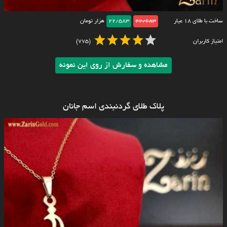
ساخت با طلای ۱۸ عیار
22/683
22/583
هزار تومان
امتیاز کاربران
(775)
مشاهده و سفارش از روی این نمونه
پلاک طلای گردنبندی اسم جانان