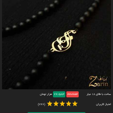
ساخت با طلای ۱۸ عیار
22/683
22/583
هزار تومان
امتیاز کاربران
(766)