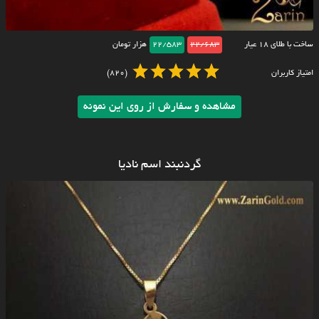
ساخت با طلای ۱۸ عیار
22/683
22/583
هزار تومان
امتیاز کاربران
(820)
مشاهده و سفارش از روی این نمونه
گردنبند اسم نادیا