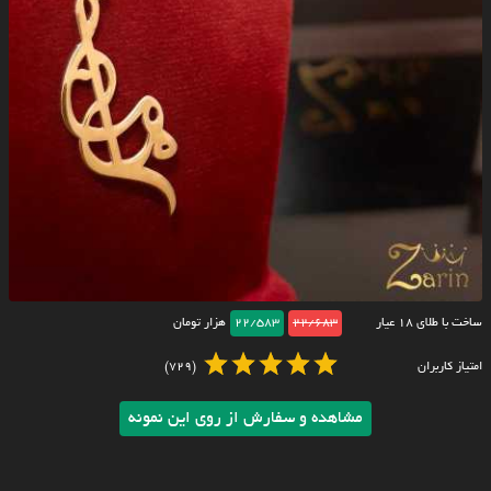
ساخت با طلای ۱۸ عیار
22/683
22/583
هزار تومان
امتیاز کاربران
(729)
مشاهده و سفارش از روی این نمونه