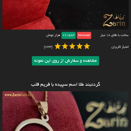
ساخت با طلای ۱۸ عیار
22/683
22/583
هزار تومان
امتیاز کاربران
(723)
مشاهده و سفارش از روی این نمونه
گردنبند طلا اسم سپیده با فریم قلب