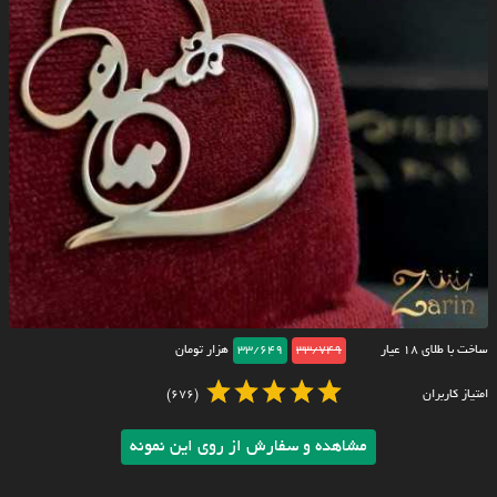
ساخت با طلای ۱۸ عیار
33/749
33/649
هزار تومان
امتیاز کاربران
(676)
مشاهده و سفارش از روی این نمونه