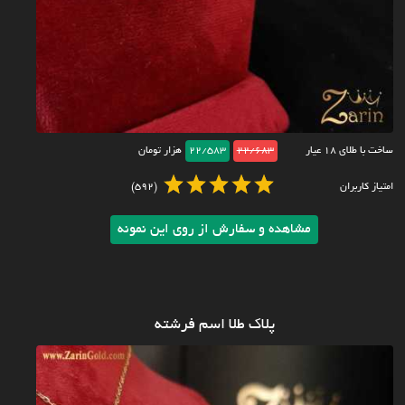
ساخت با طلای ۱۸ عیار
22/683
22/583
هزار تومان
امتیاز کاربران
(592)
مشاهده و سفارش از روی این نمونه
پلاک طلا اسم فرشته