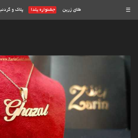
طلای زرین
جشنواره یلدا
پلاک و گردنب
☰