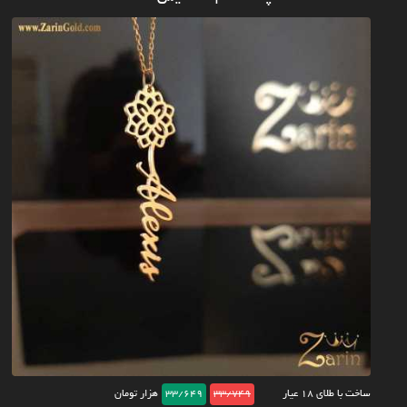
ساخت با طلای ۱۸ عیار
33/749
33/649
هزار تومان