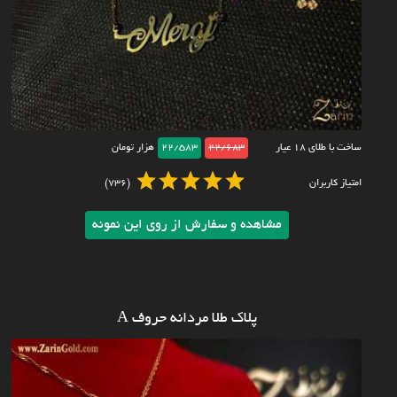
ساخت با طلای ۱۸ عیار
22/683
22/583
هزار تومان
امتیاز کاربران
(736)
مشاهده و سفارش از روی این نمونه
پلاک طلا مردانه حروف A