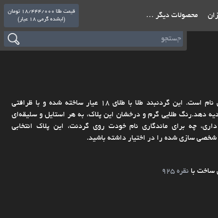
قیمت طلا 18/444/000 تومان
ازان
محصولات دیگر …
(ابشده گرمی 18 عیار)
پلاک طلا با اسم Ghazal، تلفیقی از زیبایی جاودانه طلا و شاعرانه‌ بودن نام است. این گردنبند طلا با طلای ۱۸ عیار ساخته شده و با ظرافتی
دهد.رنگ طلایی گرم و درخشان این پلاک، به هر استایل و سلیقه‌ای
ی، چه برای ماندگاری نام خودت روی گردنت، این پلاک انتخابی
 شخصی سازی شده را در اختیار داشته باشید.
 ساخت با
نقره 925