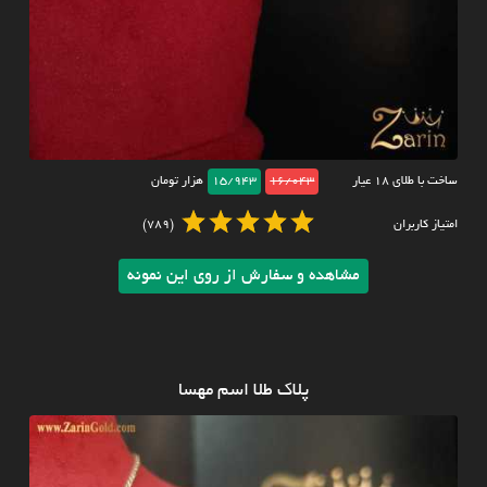
ساخت با طلای ۱۸ عیار
16/043
15/943
هزار تومان
امتیاز کاربران
(789)
مشاهده و سفارش از روی این نمونه
پلاک طلا اسم مهسا