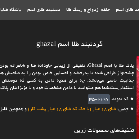
ند طلای اسم
حلقه ازدواج و رینگ طلا
دستبند طلای اسم
باشگاه طلاب
گردنبند طلا اسم ghazal
چشم‌نواز طراحی شده تا بدرخشد و احساس خاص بودن را به صاحبش هدیه 
جذابیت خاصی می‌بخشد. چه برای هدیه دادن به کسی که دوستش دار
استثنایی‌ست.شما هم میتوانید با دادن مشخصات خود و یا عزیزانتان پلاک
★ کد نمونه:
35-4697
★ جنس:
طلای 18 عیار (با حک کد طلای 18 عیار پشت کار)
و همچنین قابل
تخفیف‌های محصولات زرین