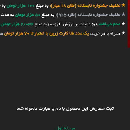
★
تخفیف جشنواره تابستانه (طلای 18 عیار):
به مبلغ
100 هزار تومان
به 
★
تخفیف جشنواره تابستانه (نقره 925):
به مبلغ
50 هزار تومان
به مدت 
★
عدم دریافت
9% مالیات بر ارزش افزوده (به مبلغ
2/032 هزار تومان
★ همراه با هر خرید،
یک عدد طلا کارت زرین با اعتبار تا 70 هزار تومان
هد
ثبت سفارش این محصول با نام یا عبارت دلخواه شما
مرحله اول