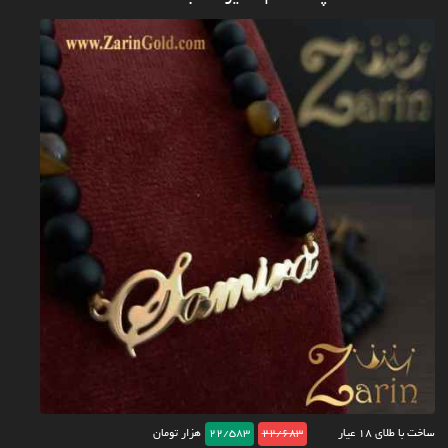
ساخت با طلای ۱۸ عیار
22/683
22/583
هزار تومان