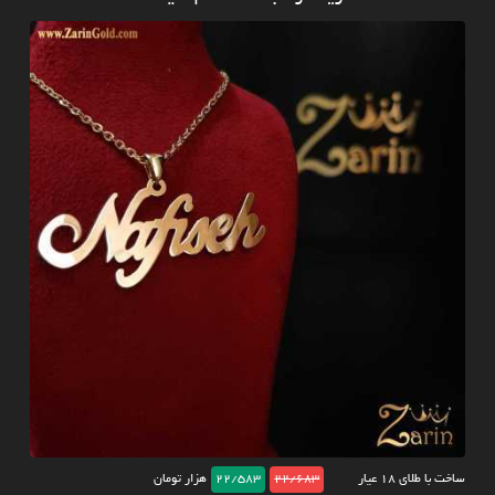
ساخت با طلای ۱۸ عیار
22/683
22/583
هزار تومان