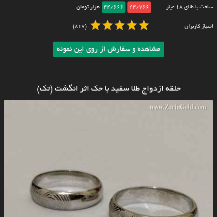
ساخت با طلای ۱۸ عیار
44/766
44/666
هزار تومان
امتیاز کاربران
(817)
مشاهده و سفارش از روی این نمونه
حلقه ازدواج طلا سفید با حک اثر انگشت (تک)