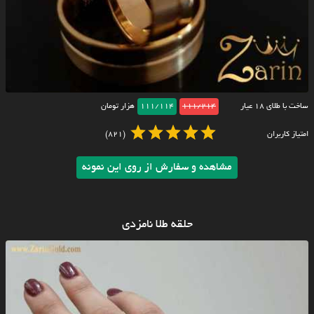
ساخت با طلای ۱۸ عیار
111/214
111/114
هزار تومان
امتیاز کاربران
(821)
مشاهده و سفارش از روی این نمونه
حلقه طلا نامزدی