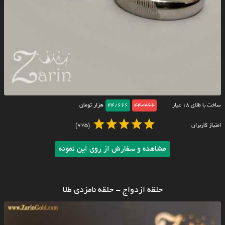
ساخت با طلای ۱۸ عیار
44/766
44/666
هزار تومان
امتیاز کاربران
(725)
مشاهده و سفارش از روی این نمونه
حلقه ازدواج - حلقه نامزدی طلا