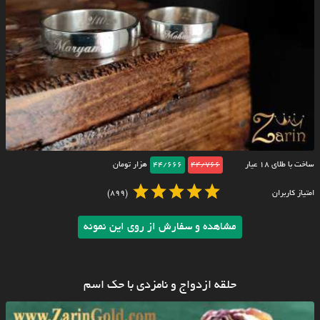
ساخت با طلای ۱۸ عیار
44/766
44/666
هزار تومان
امتیاز کاربران
(899)
مشاهده و سفارش از روی این نمونه
حلقه ازدواج و نامزدی با حک اسم