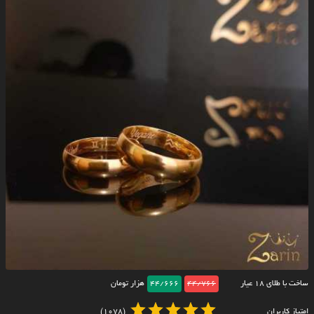
ساخت با طلای ۱۸ عیار
44/766
44/666
هزار تومان
امتیاز کاربران
(1078)