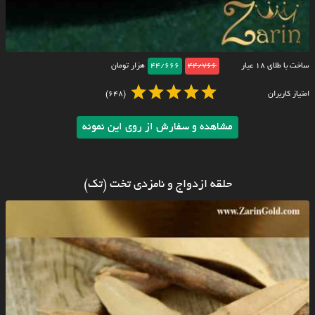
ساخت با طلای ۱۸ عیار
44/766
44/666
هزار تومان
امتیاز کاربران
(648)
مشاهده و سفارش از روی این نمونه
حلقه ازدواج و نامزدی تخت (تک)