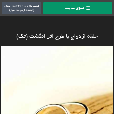
قیمت طلا 18/444/000 تومان
منوی سایت
☰
(ابشده گرمی 18 عیار)
حلقه ازدواج با طرح اثر انگشت (تک)