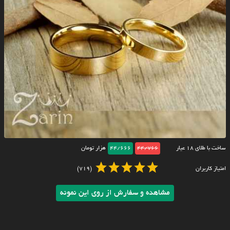
ساخت با طلای ۱۸ عیار
44/766
44/666
هزار تومان
امتیاز کاربران
(719)
مشاهده و سفارش از روی این نمونه