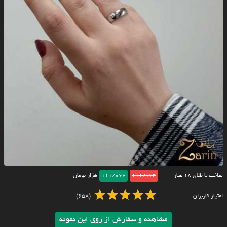
ساخت با طلای ۱۸ عیار
111/164
111/064
هزار تومان
امتیاز کاربران
(658)
مشاهده و سفارش از روی این نمونه