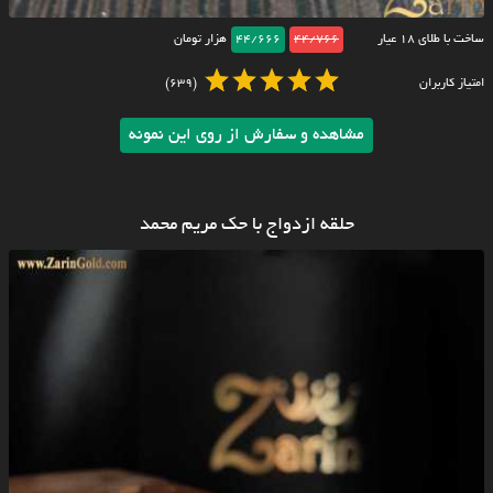
ساخت با طلای ۱۸ عیار
44/766
44/666
هزار تومان
امتیاز کاربران
(639)
مشاهده و سفارش از روی این نمونه
حلقه ازدواج با حک مریم محمد