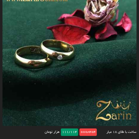
ساخت با طلای ۱۸ عیار
111/214
111/114
هزار تومان