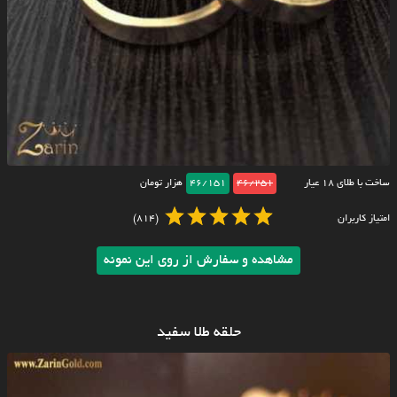
ساخت با طلای ۱۸ عیار
46/251
46/151
هزار تومان
امتیاز کاربران
(814)
مشاهده و سفارش از روی این نمونه
حلقه طلا سفید