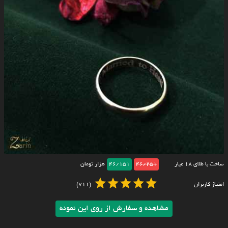
ساخت با طلای ۱۸ عیار
46/251
46/151
هزار تومان
امتیاز کاربران
(711)
مشاهده و سفارش از روی این نمونه