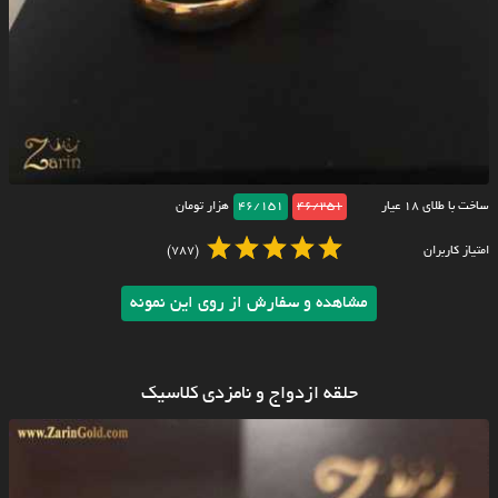
ساخت با طلای ۱۸ عیار
46/251
46/151
هزار تومان
امتیاز کاربران
(787)
مشاهده و سفارش از روی این نمونه
حلقه ازدواج و نامزدی کلاسیک