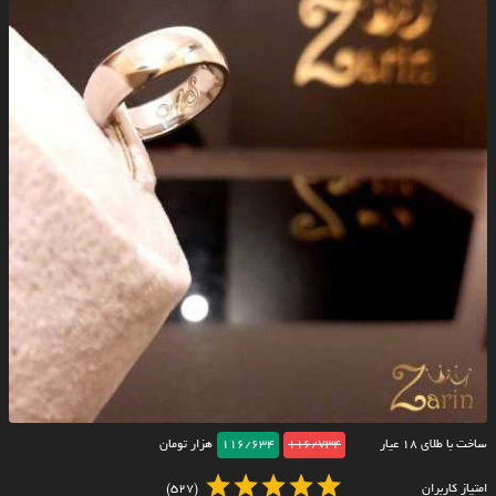
ساخت با طلای ۱۸ عیار
116/734
116/634
هزار تومان
امتیاز کاربران
(527)