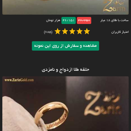
ساخت با طلای ۱۸ عیار
46/251
46/151
هزار تومان
امتیاز کاربران
(685)
مشاهده و سفارش از روی این نمونه
حلقه طلا ازدواج و نامزدی