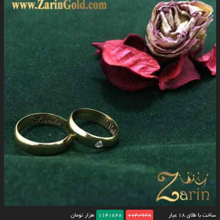
ساخت با طلای ۱۸ عیار
114/928
114/828
هزار تومان