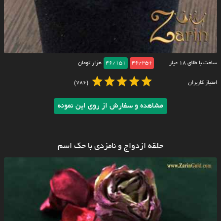
ساخت با طلای ۱۸ عیار
46/251
46/151
هزار تومان
امتیاز کاربران
(786)
مشاهده و سفارش از روی این نمونه
حلقه ازدواج و نامزدی با حک اسم