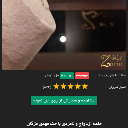
ساخت با طلای ۱۸ عیار
46/251
46/151
هزار تومان
امتیاز کاربران
(824)
مشاهده و سفارش از روی این نمونه
حلقه ازدواج و نامزدی با حک مهدی مژگان