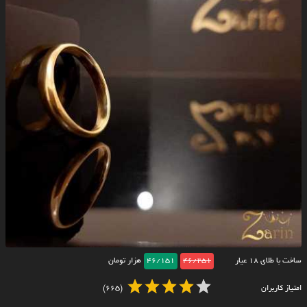
ساخت با طلای ۱۸ عیار
46/251
46/151
هزار تومان
امتیاز کاربران
(665)