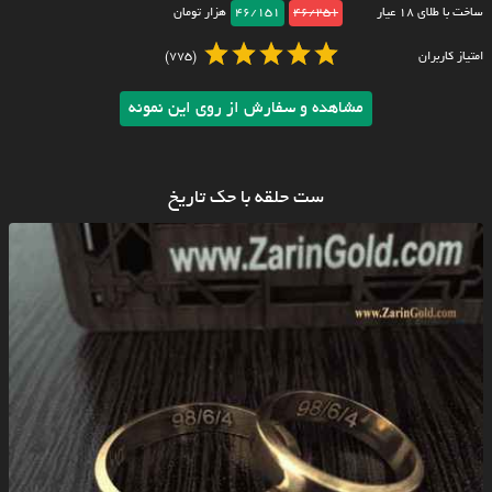
ساخت با طلای ۱۸ عیار
46/251
46/151
هزار تومان
امتیاز کاربران
(775)
مشاهده و سفارش از روی این نمونه
ست حلقه با حک تاریخ