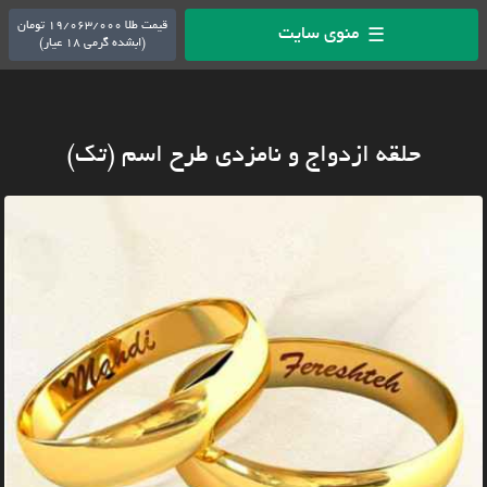
قیمت طلا 19/063/000 تومان
منوی سایت
☰
(ابشده گرمی 18 عیار)
حلقه ازدواج و نامزدی طرح اسم (تک)