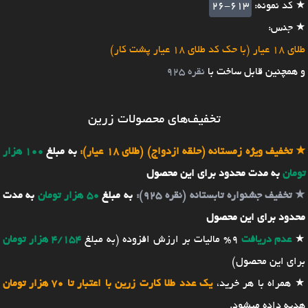
★ کد نمونه:
26-613
★ جنس:
طلای 18 عیار (با حک کد طلای 18 عیار پشت کار)
و همچنین قابل ساخت با
نقره 925
تخفیف‌های محصولات زرین
★
تخفیف ویژه زمستانه (حلقه ازدواج) (طلای 18 عیار):
به مبلغ
100 هزار
تومان
به مدت محدود برای این محصول
★
تخفیف جشنواره تابستانه (نقره 925):
به مبلغ
50 هزار تومان
به مدت
محدود برای این محصول
★
عدم دریافت
9% مالیات بر ارزش افزوده (به مبلغ
4/154 هزار تومان
برای این محصول)
★ همراه با هر خرید،
یک عدد طلا کارت زرین با اعتبار تا 70 هزار تومان
هدیه داده میشود.