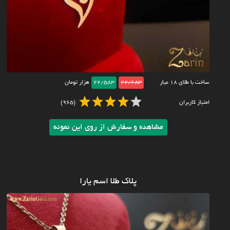
ساخت با طلای ۱۸ عیار
22/683
22/583
هزار تومان
امتیاز کاربران
(965)
مشاهده و سفارش از روی این نمونه
پلاک طلا اسم یارا