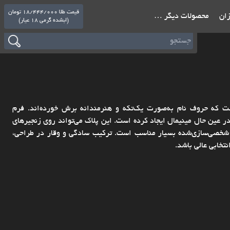
قیمت طلا 18/444/000 تومان
ازان
محصولات دیگر …
(ابشده گرمی 18 عیار)
 "روشا" یک طراحی خاص و ظریف از طلای ۱۸ عیار است که حروف نام به‌صورت یک‌تکه و هنرمندانه برش خورده‌اند. فرم
 عین حال مینیمال ایجاد کرده است. این پلاک می‌تواند روی زنجیرهای
ای شخصی‌سازی‌شده بسیار مناسب است. ترکیب سادگی و وقار در طراحی،
تخابی عالی باشد.