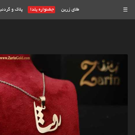
طلای زرین
جشنواره یلدا
پلاک و گردنب
☰