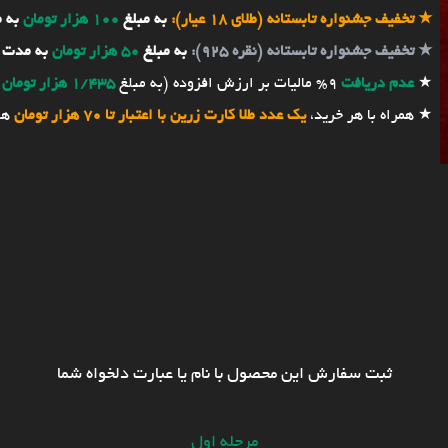
★
تخفیف جشنواره تابستانه (طلای 18 عیار):
به مبلغ
100 هزار تومان
به 
★
تخفیف جشنواره تابستانه (نقره 925):
به مبلغ
50 هزار تومان
به مدت 
★
عدم دریافت
9% مالیات بر ارزش افزوده (به مبلغ
1/435 هزار تومان
★ همراه با هر خرید،
یک عدد طلا کارت زرین با اعتبار تا 70 هزار تومان
هد
ثبت سفارش این محصول با نام یا عبارت دلخواه شما
مرحله اول