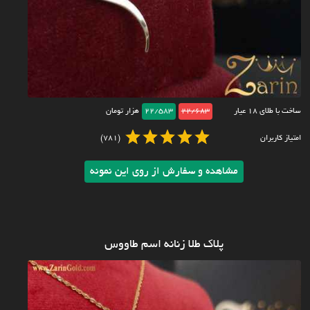
ساخت با طلای ۱۸ عیار
22/683
22/583
هزار تومان
امتیاز کاربران
(781)
مشاهده و سفارش از روی این نمونه
پلاک طلا زنانه اسم طاووس