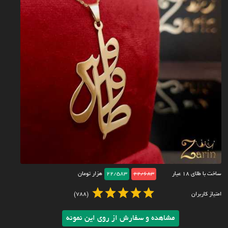
ساخت با طلای ۱۸ عیار
22/683
22/583
هزار تومان
امتیاز کاربران
(788)
مشاهده و سفارش از روی این نمونه