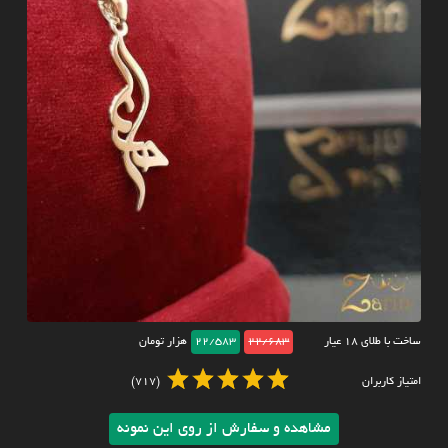
ساخت با طلای ۱۸ عیار
22/683
22/583
هزار تومان
امتیاز کاربران
(717)
مشاهده و سفارش از روی این نمونه