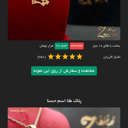
ساخت با طلای ۱۸ عیار
22/683
22/583
هزار تومان
امتیاز کاربران
(750)
مشاهده و سفارش از روی این نمونه
پلاک طلا اسم حسنا