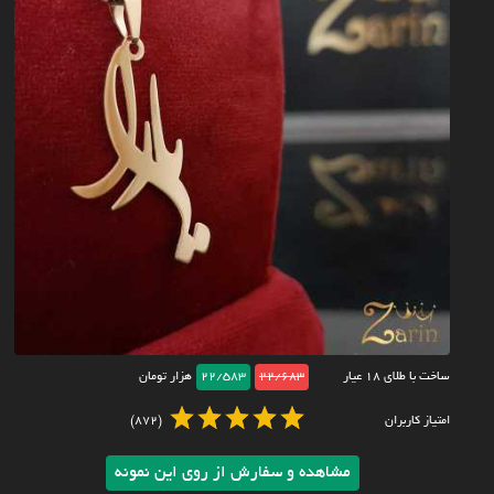
ساخت با طلای ۱۸ عیار
22/683
22/583
هزار تومان
امتیاز کاربران
(872)
مشاهده و سفارش از روی این نمونه