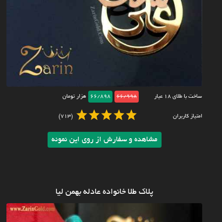
ساخت با طلای ۱۸ عیار
66/998
66/898
هزار تومان
امتیاز کاربران
(713)
مشاهده و سفارش از روی این نمونه
پلاک طلا خانواده عادله بهمن لیا