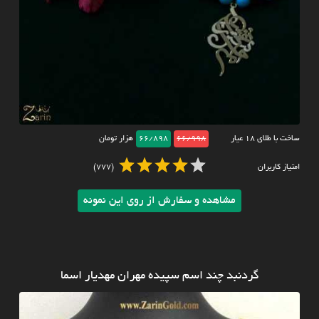
ساخت با طلای ۱۸ عیار
66/998
66/898
هزار تومان
امتیاز کاربران
(777)
مشاهده و سفارش از روی این نمونه
گردنبد چند اسم سپیده مهران مهدیار اسما