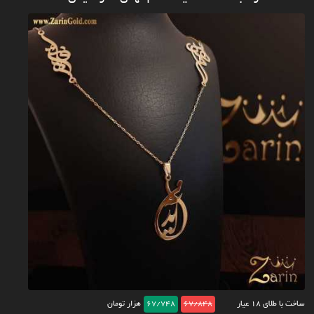
ساخت با طلای ۱۸ عیار
67/848
67/748
هزار تومان