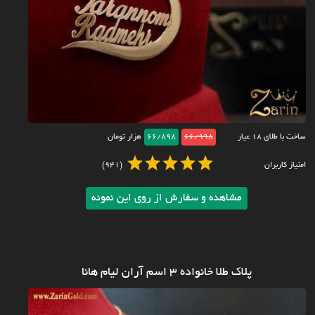
ساخت با طلای ۱۸ عیار
66/998
66/898
هزار تومان
امتیاز کاربران
(941)
مشاهده و سفارش از روی این نمونه
پلاک طلا خانواده 3 اسم آران لیام هانا