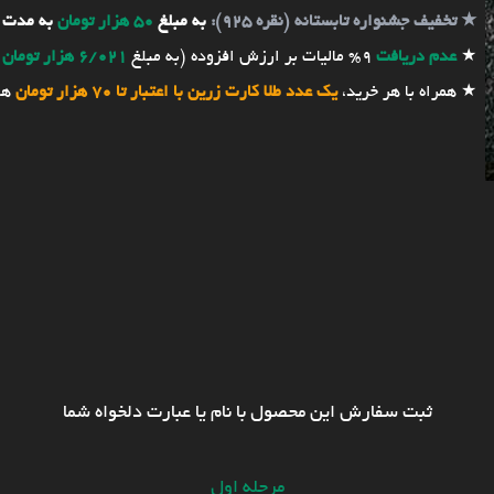
★
تخفیف جشنواره تابستانه (نقره 925):
به مبلغ
50 هزار تومان
به مدت 
★
عدم دریافت
9% مالیات بر ارزش افزوده (به مبلغ
6/021 هزار تومان
★ همراه با هر خرید،
یک عدد طلا کارت زرین با اعتبار تا 70 هزار تومان
هد
ثبت سفارش این محصول با نام یا عبارت دلخواه شما
مرحله اول