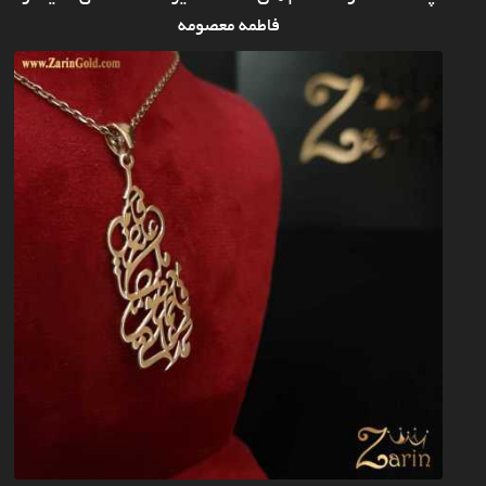
فاطمه معصومه