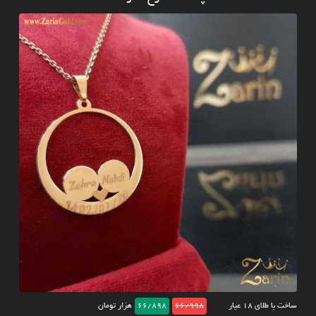
ساخت با طلای ۱۸ عیار
66/998
66/898
هزار تومان