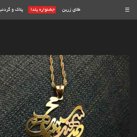
طلای زرین
جشنواره یلدا
پلاک و گردنب
☰