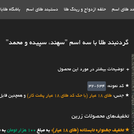
ند طلای اسم
حلقه ازدواج و رینگ طلا
دستبند طلای اسم
باشگاه طلاب
گردنبند طلا با سه اسم "سهند، سپیده و محمد"
توضیحات بیشتر در مورد این محصول
★ کد نمونه:
32-634
★ جنس:
طلای 18 عیار (با حک کد طلای 18 عیار پشت کار)
و همچنین قابل
تخفیف‌های محصولات زرین
★
تخفیف جشنواره تابستانه (طلای 18 عیار):
به مبلغ
100 هزار تومان
به 