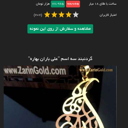
ساخت با طلای ۱۸ عیار
78/065
77/965
هزار تومان
امتیاز کاربران
(707)
مشاهده و سفارش از روی این نمونه
گردنبند سه اسم "علی باران بهاره"