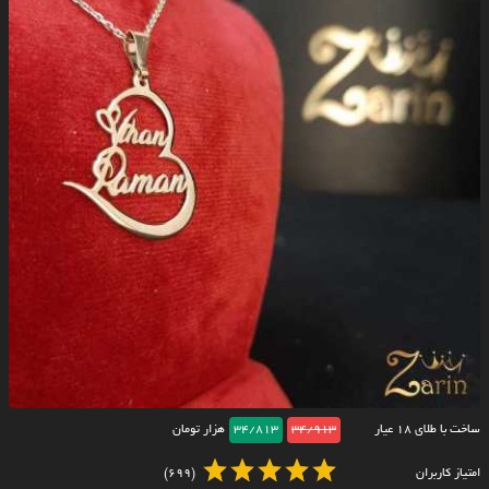
ساخت با طلای ۱۸ عیار
34/913
34/813
هزار تومان
امتیاز کاربران
(699)