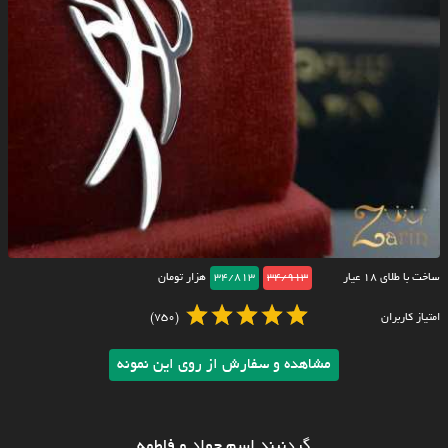
ساخت با طلای ۱۸ عیار
34/913
34/813
هزار تومان
امتیاز کاربران
(750)
مشاهده و سفارش از روی این نمونه
گردنبند اسم جواد و فاطمه