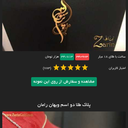
ساخت با طلای ۱۸ عیار
34/913
34/813
هزار تومان
امتیاز کاربران
(783)
مشاهده و سفارش از روی این نمونه
پلاک طلا دو اسم ویهان رامان