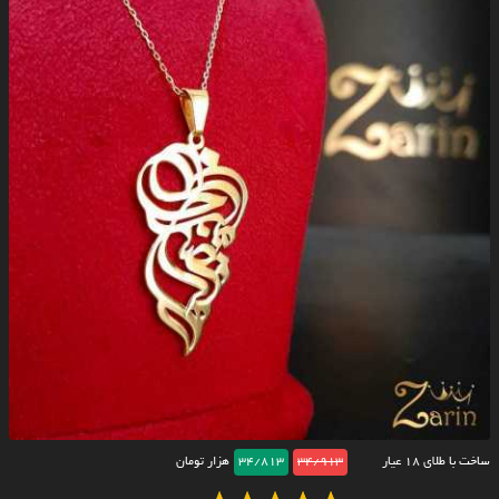
ساخت با طلای ۱۸ عیار
34/913
34/813
هزار تومان