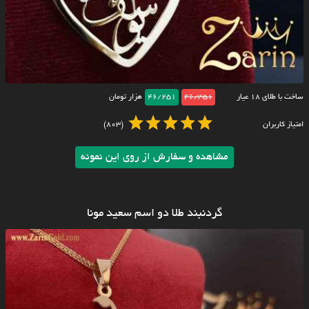
ساخت با طلای ۱۸ عیار
46/351
46/251
هزار تومان
امتیاز کاربران
(803)
مشاهده و سفارش از روی این نمونه
گردنبند طلا دو اسم سعید مونا