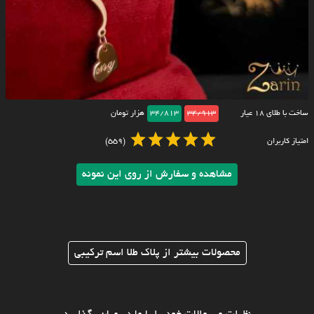
ساخت با طلای ۱۸ عیار
34/913
34/813
هزار تومان
امتیاز کاربران
(559)
مشاهده و سفارش از روی این نمونه
محصولات بیشتر از پلاک طلا اسم ترکیبی