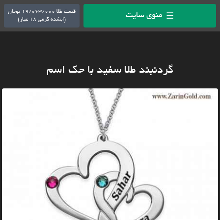
قیمت طلا 19/063/000 تومان
منوی سایت
☰
(ابشده گرمی 18 عیار)
گردنبند طلا سفید با حک اسم