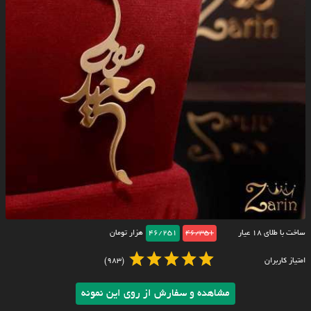
ساخت با طلای ۱۸ عیار
46/351
46/251
هزار تومان
امتیاز کاربران
(983)
مشاهده و سفارش از روی این نمونه