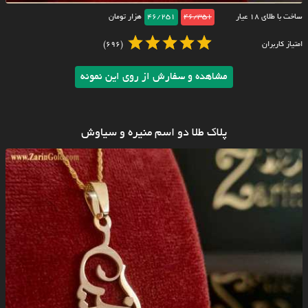
ساخت با طلای ۱۸ عیار
46/351
46/251
هزار تومان
امتیاز کاربران
(696)
مشاهده و سفارش از روی این نمونه
پلاک طلا دو اسم منیره و سیاوش