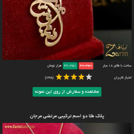
ساخت با طلای ۱۸ عیار
46/351
46/251
هزار تومان
امتیاز کاربران
(745)
مشاهده و سفارش از روی این نمونه
پلاک طلا دو اسم ترکیبی مرتضی مرجان