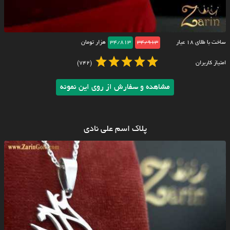
ساخت با طلای ۱۸ عیار
34/913
34/813
هزار تومان
امتیاز کاربران
(742)
مشاهده و سفارش از روی این نمونه
پلاک اسم علی نادی