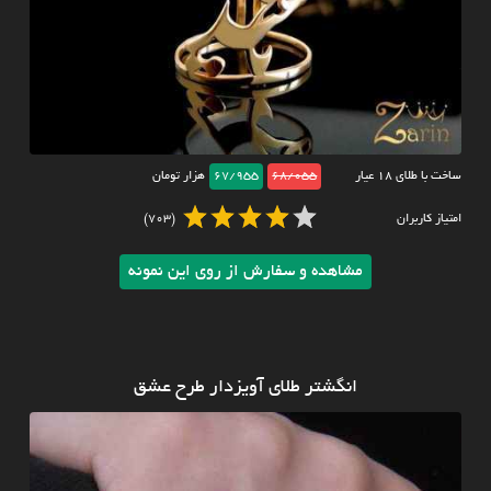
ساخت با طلای ۱۸ عیار
68/055
67/955
هزار تومان
امتیاز کاربران
(703)
مشاهده و سفارش از روی این نمونه
انگشتر طلای آویزدار طرح عشق