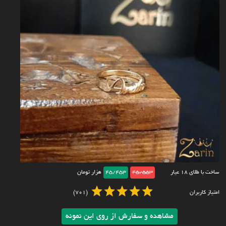
ساخت با طلای ۱۸ عیار
45/553
45/453
هزار تومان
امتیاز کاربران
(701)
مشاهده و سفارش از روی این نمونه