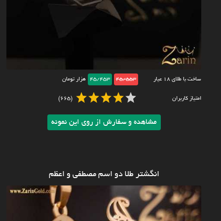
ساخت با طلای ۱۸ عیار
45/553
45/453
هزار تومان
امتیاز کاربران
(665)
مشاهده و سفارش از روی این نمونه
انگشتر طلا دو اسم مصطفی و اعظم