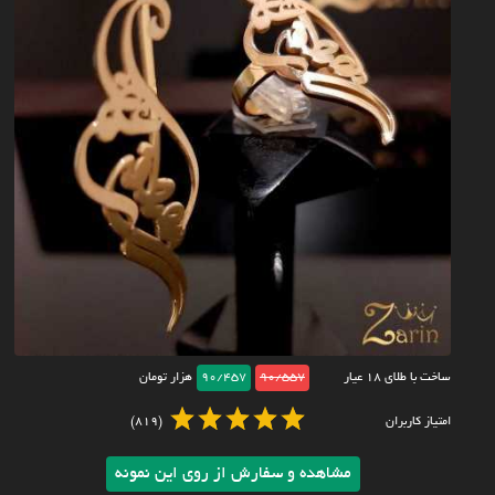
ساخت با طلای ۱۸ عیار
90/557
90/457
هزار تومان
امتیاز کاربران
(819)
مشاهده و سفارش از روی این نمونه