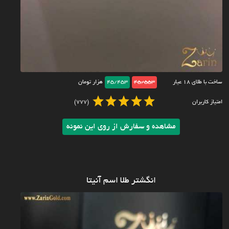
ساخت با طلای ۱۸ عیار
45/553
45/453
هزار تومان
امتیاز کاربران
(777)
مشاهده و سفارش از روی این نمونه
انگشتر طلا اسم آنیتا