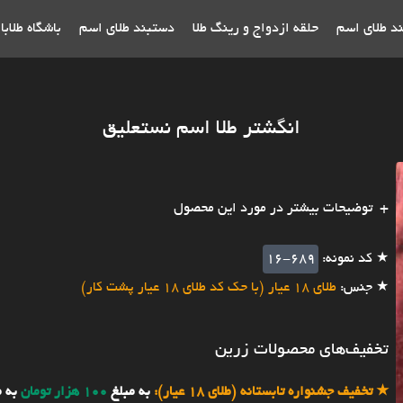
ند طلای اسم
حلقه ازدواج و رینگ طلا
دستبند طلای اسم
باشگاه طلاب
انگشتر طلا اسم نستعلیق
توضیحات بیشتر در مورد این محصول
★ کد نمونه:
16-689
★ جنس:
طلای 18 عیار (با حک کد طلای 18 عیار پشت کار)
تخفیف‌های محصولات زرین
★
تخفیف جشنواره تابستانه (طلای 18 عیار):
به مبلغ
100 هزار تومان
به 