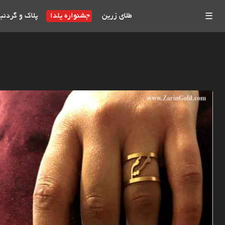
طلای زرین
جشنواره یلدا
پلاک و گردنب
☰