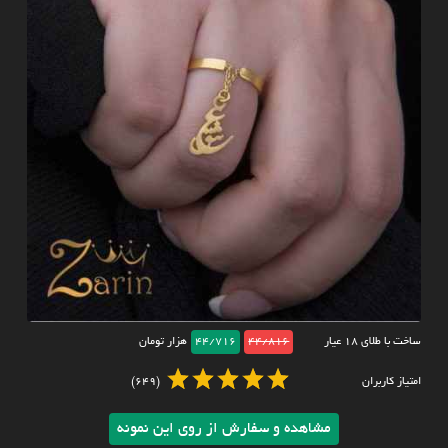
ساخت با طلای ۱۸ عیار
44/816
44/716
هزار تومان
امتیاز کاربران
(649)
مشاهده و سفارش از روی این نمونه