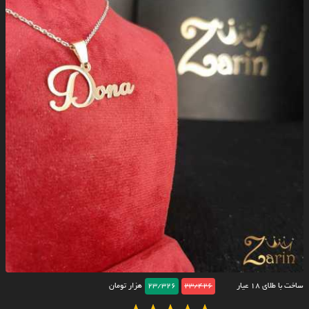
ساخت با طلای ۱۸ عیار
23/426
23/326
هزار تومان