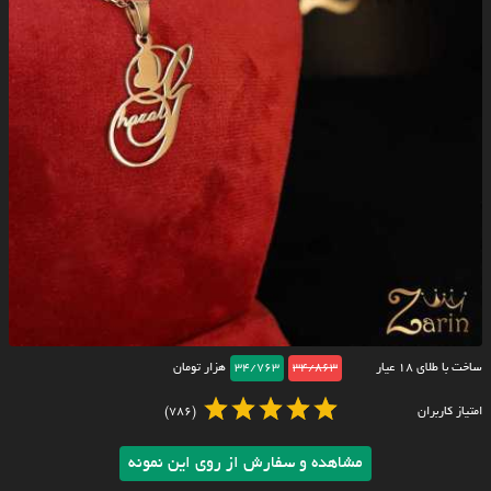
ساخت با طلای ۱۸ عیار
34/863
34/763
هزار تومان
امتیاز کاربران
(786)
مشاهده و سفارش از روی این نمونه