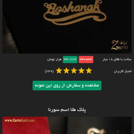
ساخت با طلای ۱۸ عیار
34/863
34/763
هزار تومان
امتیاز کاربران
(649)
مشاهده و سفارش از روی این نمونه
پلاک طلا اسم سورنا