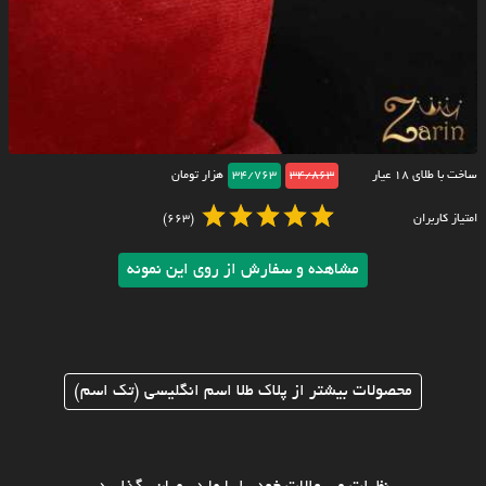
ساخت با طلای ۱۸ عیار
34/863
34/763
هزار تومان
امتیاز کاربران
(663)
مشاهده و سفارش از روی این نمونه
محصولات بیشتر از پلاک طلا اسم انگلیسی (تک اسم)