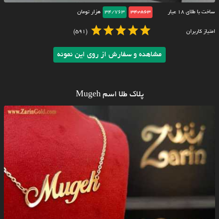
ساخت با طلای ۱۸ عیار
34/863
34/763
هزار تومان
امتیاز کاربران
(591)
مشاهده و سفارش از روی این نمونه
پلاک طلا اسم Mugeh