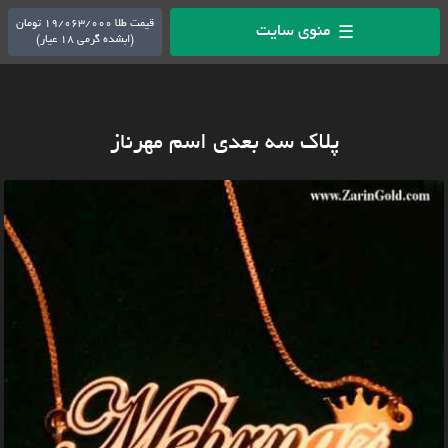
قیمت طلا 19/063/000 تومان
منوی سایت
☰
(ابشده گرمی 18 عیار)
پلاک سه بعدی اسم مهرناز