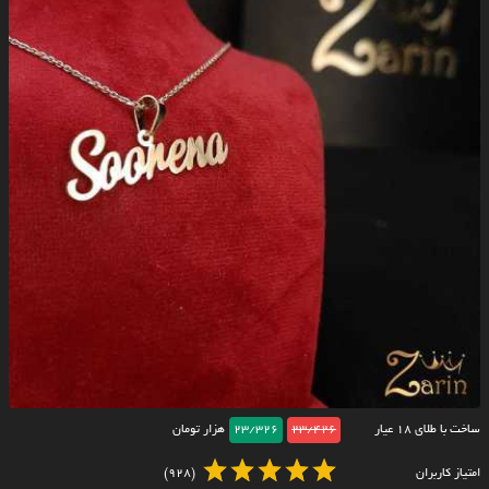
ساخت با طلای ۱۸ عیار
23/426
23/326
هزار تومان
امتیاز کاربران
(928)