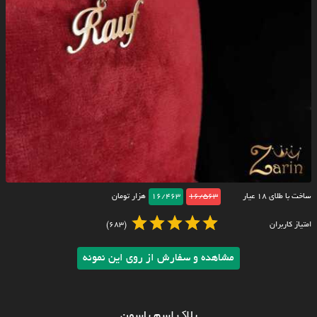
ساخت با طلای ۱۸ عیار
16/563
16/463
هزار تومان
امتیاز کاربران
(683)
مشاهده و سفارش از روی این نمونه
پلاک اسم یاسمن