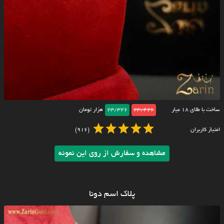
ساخت با طلای ۱۸ عیار
23/426
23/326
هزار تومان
امتیاز کاربران
(916)
مشاهده و سفارش از روی این نمونه
پلاک اسم دونا