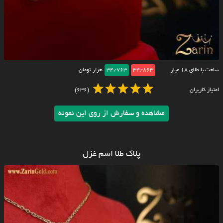
ساخت با طلای ۱۸ عیار
34/863
34/763
هزار تومان
امتیاز کاربران
(636)
مشاهده و سفارش از روی این نمونه
پلاک طلا اسم غزل