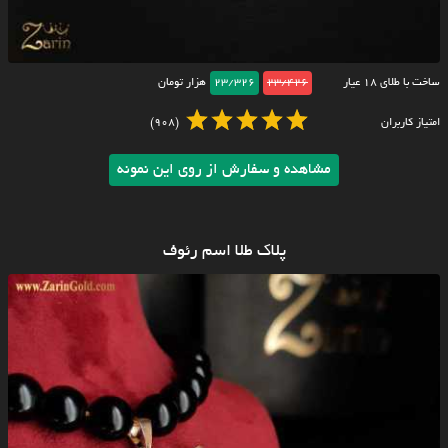
ساخت با طلای ۱۸ عیار
23/426
23/326
هزار تومان
امتیاز کاربران
(908)
مشاهده و سفارش از روی این نمونه
پلاک طلا اسم رئوف