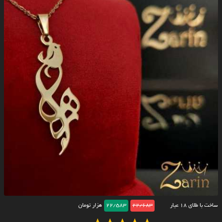
ساخت با طلای ۱۸ عیار
22/683
22/583
هزار تومان