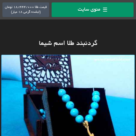
قیمت طلا 18/444/000 تومان
منوی سایت
☰
(ابشده گرمی 18 عیار)
گردنبند طلا اسم شیما