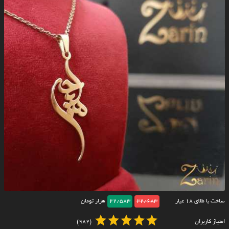
ساخت با طلای ۱۸ عیار
22/683
22/583
هزار تومان
امتیاز کاربران
(982)