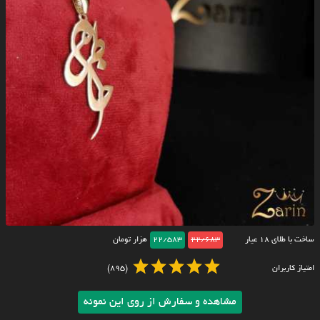
ساخت با طلای ۱۸ عیار
22/683
22/583
هزار تومان
امتیاز کاربران
(895)
مشاهده و سفارش از روی این نمونه