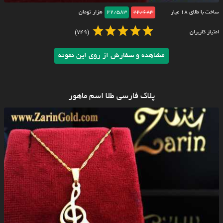
ساخت با طلای ۱۸ عیار
22/683
22/583
هزار تومان
امتیاز کاربران
(749)
مشاهده و سفارش از روی این نمونه
پلاک فارسی طلا اسم ماهور