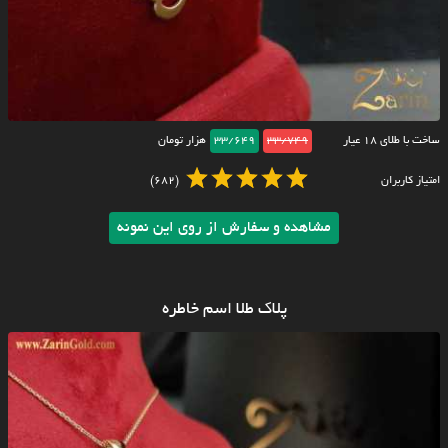
ساخت با طلای ۱۸ عیار
33/749
33/649
هزار تومان
امتیاز کاربران
(682)
مشاهده و سفارش از روی این نمونه
پلاک طلا اسم خاطره