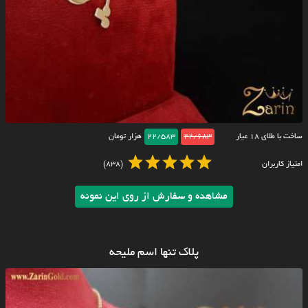
ساخت با طلای ۱۸ عیار
22/683
22/583
هزار تومان
امتیاز کاربران
(838)
مشاهده و سفارش از روی این نمونه
پلاک تنها اسم ملیحه