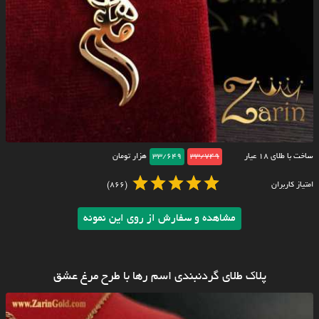
ساخت با طلای ۱۸ عیار
33/749
33/649
هزار تومان
امتیاز کاربران
(866)
مشاهده و سفارش از روی این نمونه
پلاک طلای گردنبندی اسم رها با طرح مرغ عشق