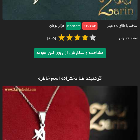
ساخت با طلای ۱۸ عیار
22/683
22/583
هزار تومان
امتیاز کاربران
(805)
مشاهده و سفارش از روی این نمونه
گردنبند طلا دخترانه اسم خاطره