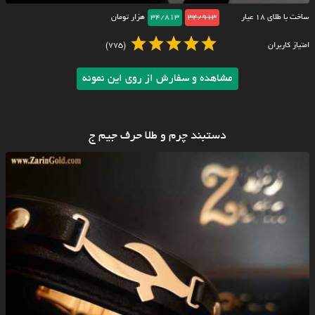
ساخت با طلای ۱۸ عیار
34/913
34/813
هزار تومان
امتیاز کاربران
(775)
مشاهده و سفارش از روی این نمونه
دستبند چرم و طلا حرف جیم ج