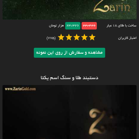
ساخت با طلای ۱۸ عیار
23/426
23/326
هزار تومان
امتیاز کاربران
(775)
مشاهده و سفارش از روی این نمونه
دستبند طلا و سنگ اسم یکتا