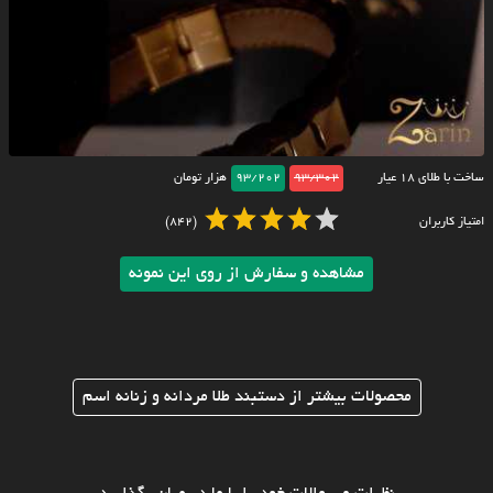
ساخت با طلای ۱۸ عیار
93/302
93/202
هزار تومان
امتیاز کاربران
(842)
مشاهده و سفارش از روی این نمونه
محصولات بیشتر از دستبند طلا مردانه و زنانه اسم