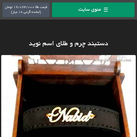
قیمت طلا 19/063/000 تومان
منوی سایت
☰
(ابشده گرمی 18 عیار)
دستبند چرم و طلای اسم نوید