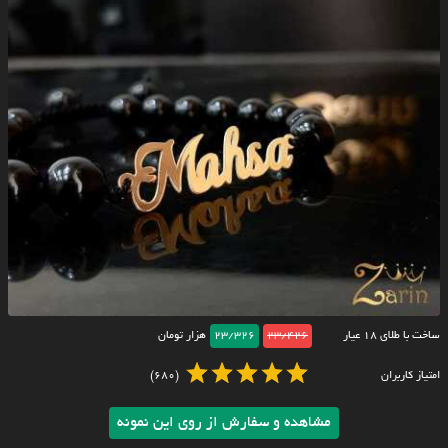
ساخت با طلای ۱۸ عیار
23/426
23/326
هزار تومان
امتیاز کاربران
(680)
مشاهده و سفارش از روی این نمونه