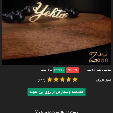
ساخت با طلای ۱۸ عیار
23/426
23/326
هزار تومان
امتیاز کاربران
(732)
مشاهده و سفارش از روی این نمونه
دستبند طلا مردانه حرف Y