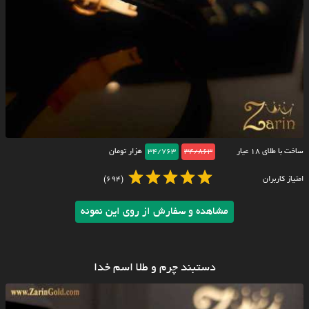
ساخت با طلای ۱۸ عیار
34/863
34/763
هزار تومان
امتیاز کاربران
(694)
مشاهده و سفارش از روی این نمونه
دستبند چرم و طلا اسم خدا