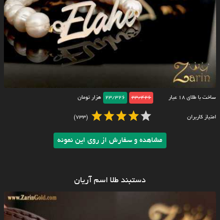
ساخت با طلای ۱۸ عیار
23/426
23/326
هزار تومان
امتیاز کاربران
(733)
مشاهده و سفارش از روی این نمونه
دستبند طلا اسم آریان