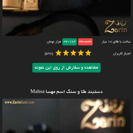
ساخت با طلای ۱۸ عیار
34/863
34/763
هزار تومان
امتیاز کاربران
(598)
مشاهده و سفارش از روی این نمونه
دستبند طلا و سنگ اسم مهسا Mahsa