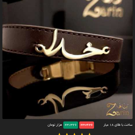
ساخت با طلای ۱۸ عیار
23/426
23/326
هزار تومان