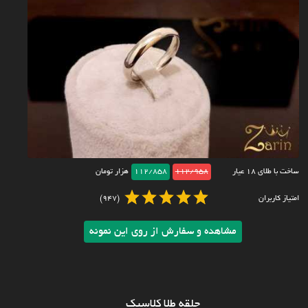
ساخت با طلای ۱۸ عیار
112/958
112/858
هزار تومان
امتیاز کاربران
(947)
مشاهده و سفارش از روی این نمونه
حلقه طلا کلاسیک