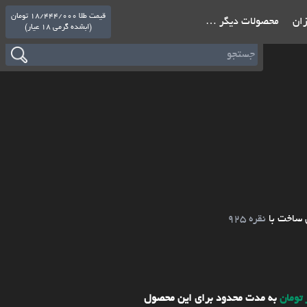
قیمت طلا 18/444/000 تومان
ازان
محصولات دیگر …
(ابشده گرمی 18 عیار)
 ساخت با
نقره 925
به مدت محدود برای این محصول