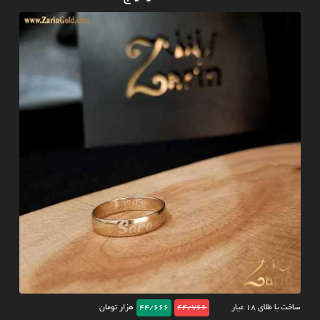
ساخت با طلای ۱۸ عیار
44/766
44/666
هزار تومان