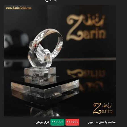
ساخت با طلای ۱۸ عیار
44/766
44/666
هزار تومان