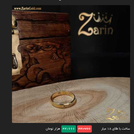
ساخت با طلای ۱۸ عیار
44/766
44/666
هزار تومان