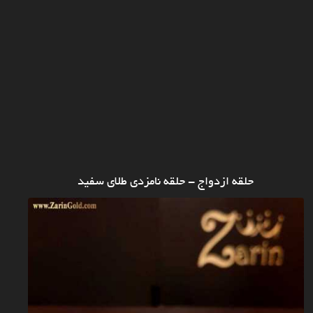
حلقه ازدواج - حلقه نامزدی طلای سفید