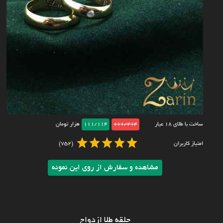
ساخت با طلای ۱۸ عیار
111/214
111/114
هزار تومان
امتیاز کاربران
(752)
مشاهده و سفارش از روی این نمونه
حلقه طلا ازدواج