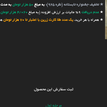
★
تخفیف جشنواره تابستانه (نقره 925):
به مبلغ
50 هزار تومان
به مدت 
★
عدم دریافت
9% مالیات بر ارزش افزوده (به مبلغ
4/020 هزار تومان
★ همراه با هر خرید،
یک عدد طلا کارت زرین با اعتبار تا 70 هزار تومان
هد
ثبت سفارش این محصول
مرحله اول