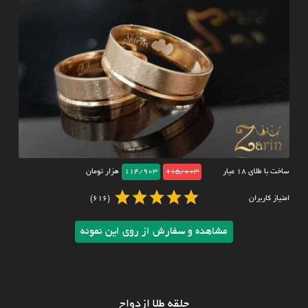
ساخت با طلای ۱۸ عیار
115/003
114/903
هزار تومان
امتیاز کاربران
(616)
مشاهده و سفارش از روی این نمونه
حلقه طلا ازدواج