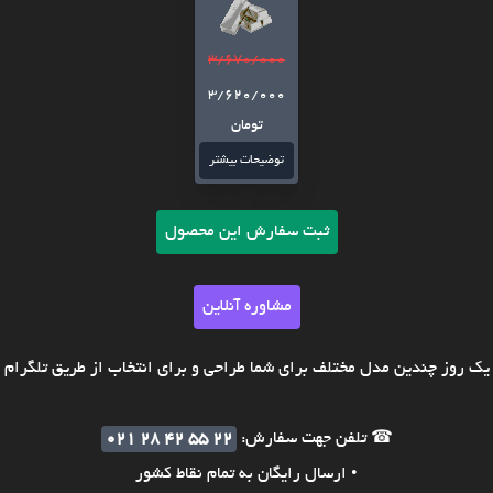
3/670/000
3/620/000
تومان
توضیحات بیشتر
ثبت سفارش این محصول
مشاوره آنلاین
ک روز چندین مدل مختلف برای شما طراحی و برای انتخاب از طریق تلگرام ی
☎ تلفن جهت سفارش:
021 28 42 55 22
• ارسال رایگان به تمام نقاط کشور