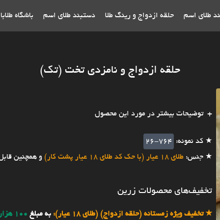
ند طلای اسم
حلقه ازدواج و رینگ طلا
دستبند طلای اسم
باشگاه طلاب
حلقه ازدواج و نامزدی تخت (تک)
توضیحات بیشتر در مورد این محصول
★ کد نمونه:
26-764
★ جنس:
طلای 18 عیار (با حک کد طلای 18 عیار پشت کار)
و همچنین قابل
تخفیف‌های محصولات زرین
★
تخفیف ویژه زمستانه (حلقه ازدواج) (طلای 18 عیار):
به مبلغ
100 هزار تومان