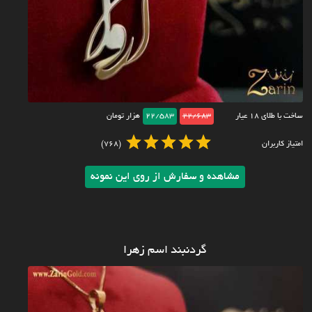
ساخت با طلای ۱۸ عیار
22/683
22/583
هزار تومان
امتیاز کاربران
(768)
مشاهده و سفارش از روی این نمونه
گردنبند اسم زهرا