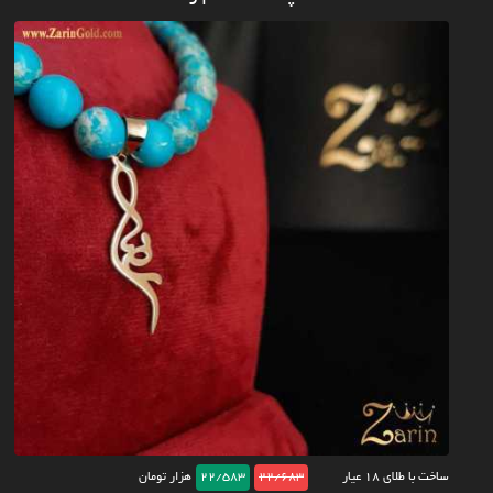
ساخت با طلای ۱۸ عیار
22/683
22/583
هزار تومان