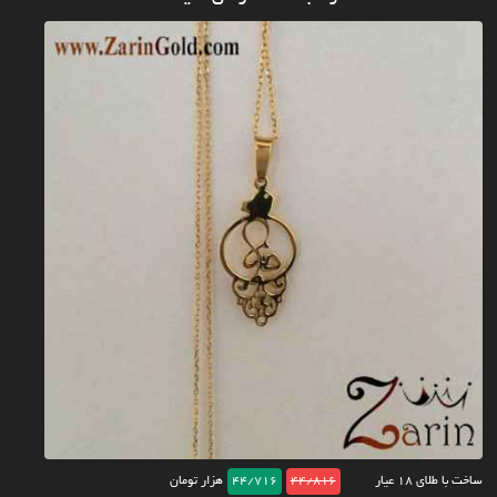
ساخت با طلای ۱۸ عیار
44/816
44/716
هزار تومان