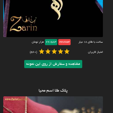
ساخت با طلای ۱۸ عیار
22/683
22/583
هزار تومان
امتیاز کاربران
(560)
مشاهده و سفارش از روی این نمونه
پلاک طلا اسم محیا