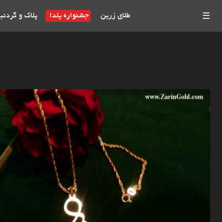
طلای زرین
جشنواره یلدا
پلاک و گردنب
☰