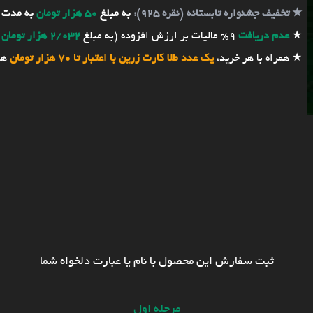
★
تخفیف جشنواره تابستانه (نقره 925):
به مبلغ
50 هزار تومان
به مدت 
★
عدم دریافت
9% مالیات بر ارزش افزوده (به مبلغ
2/032 هزار تومان
★ همراه با هر خرید،
یک عدد طلا کارت زرین با اعتبار تا 70 هزار تومان
هد
ثبت سفارش این محصول با نام یا عبارت دلخواه شما
مرحله اول