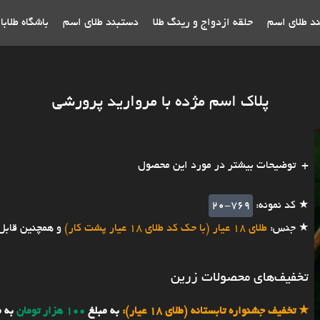
ند طلای اسم
حلقه ازدواج و رینگ طلا
دستبند طلای اسم
باشگاه طلاب
پلاک اسم مژده با مروارید پرورشی
توضیحات بیشتر در مورد این محصول
★ کد نمونه:
20-769
★ جنس:
طلای 18 عیار (با حک کد طلای 18 عیار پشت کار)
و همچنین قابل
تخفیف‌های محصولات زرین
★
تخفیف جشنواره تابستانه (طلای 18 عیار):
به مبلغ
100 هزار تومان
به 