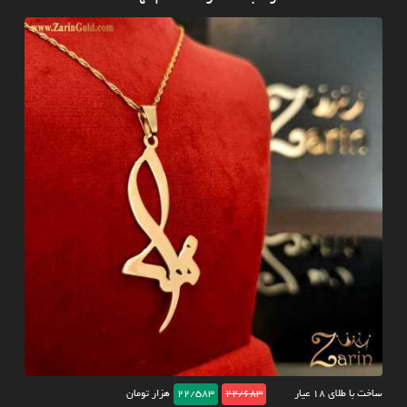
ساخت با طلای ۱۸ عیار
22/683
22/583
هزار تومان