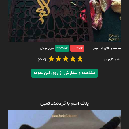
ساخت با طلای ۱۸ عیار
22/683
22/583
هزار تومان
امتیاز کاربران
(787)
مشاهده و سفارش از روی این نمونه
پلاک اسم با گردنبند ثمین