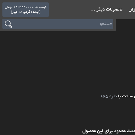
قیمت طلا 18/444/000 تومان
ازان
محصولات دیگر …
(ابشده گرمی 18 عیار)
 ساخت با
نقره 925
مدت محدود برای این محصول