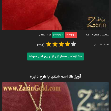
ساخت با طلای ۱۸ عیار
23/426
23/326
هزار تومان
امتیاز کاربران
(781)
مشاهده و سفارش از روی این نمونه
آویز طلا اسم شنتیا با طرح دایره