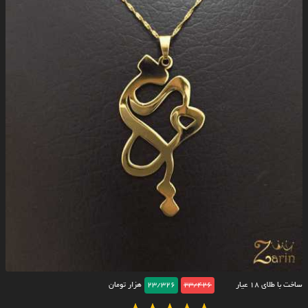
ساخت با طلای ۱۸ عیار
23/426
23/326
هزار تومان