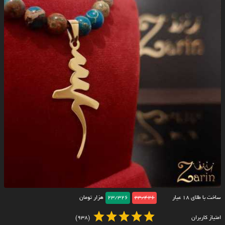
ساخت با طلای ۱۸ عیار
23/426
23/326
هزار تومان
امتیاز کاربران
(938)