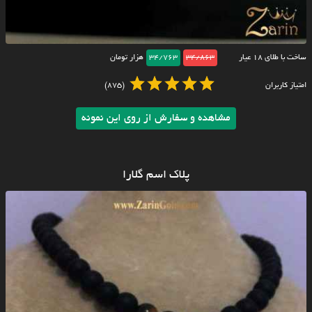
ساخت با طلای ۱۸ عیار
34/863
34/763
هزار تومان
امتیاز کاربران
(875)
مشاهده و سفارش از روی این نمونه
پلاک اسم گلارا