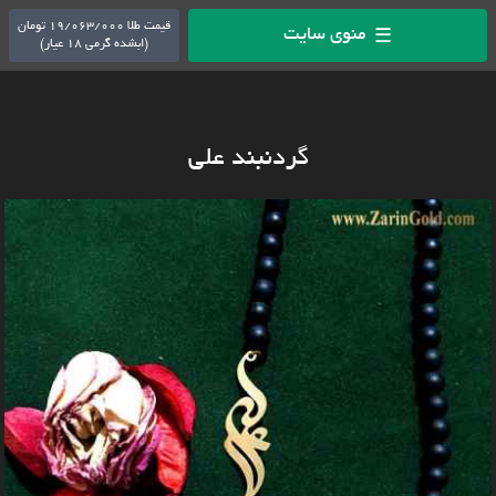
قیمت طلا 19/063/000 تومان
منوی سایت
☰
(ابشده گرمی 18 عیار)
گردنبند علی