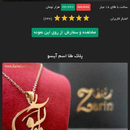
ساخت با طلای ۱۸ عیار
23/426
23/326
هزار تومان
امتیاز کاربران
(638)
مشاهده و سفارش از روی این نمونه
پلاک طلا اسم آیسو