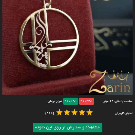
ساخت با طلای ۱۸ عیار
46/351
46/251
هزار تومان
امتیاز کاربران
(818)
مشاهده و سفارش از روی این نمونه