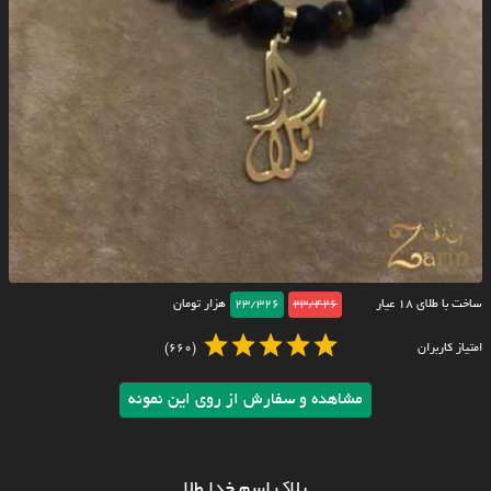
ساخت با طلای ۱۸ عیار
23/426
23/326
هزار تومان
امتیاز کاربران
(660)
مشاهده و سفارش از روی این نمونه
پلاک اسم خدا طلا