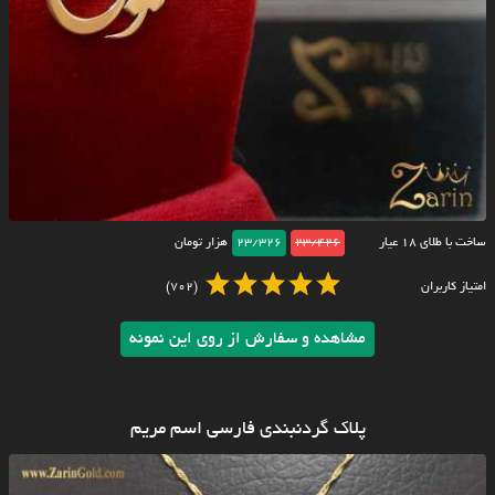
ساخت با طلای ۱۸ عیار
23/426
23/326
هزار تومان
امتیاز کاربران
(702)
مشاهده و سفارش از روی این نمونه
پلاک گردنبندی فارسی اسم مریم