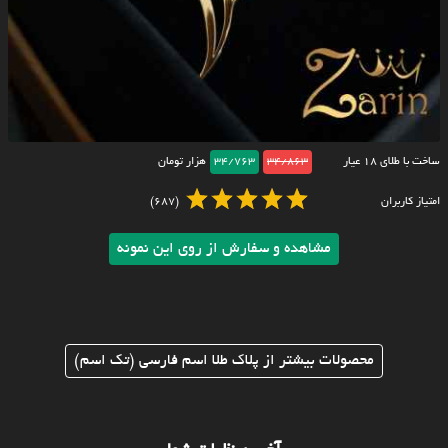
ساخت با طلای ۱۸ عیار
34/863
34/763
هزار تومان
امتیاز کاربران
(687)
مشاهده و سفارش از روی این نمونه
محصولات بیشتر از پلاک طلا اسم فارسی (تک اسم)