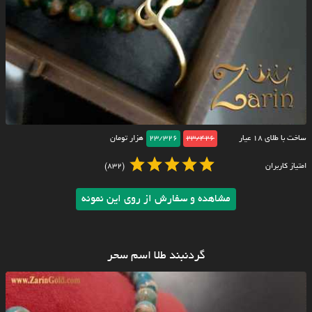
ساخت با طلای ۱۸ عیار
23/426
23/326
هزار تومان
امتیاز کاربران
(832)
مشاهده و سفارش از روی این نمونه
گردنبند طلا اسم سحر