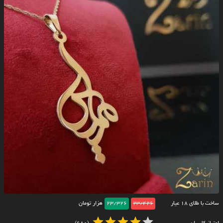
ساخت با طلای ۱۸ عیار
23/426
23/326
هزار تومان