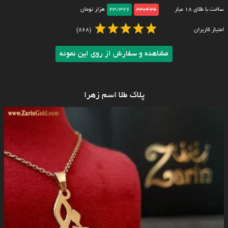
ساخت با طلای ۱۸ عیار
23/426
23/326
هزار تومان
امتیاز کاربران
(868)
مشاهده و سفارش از روی این نمونه
پلاک طلا اسم زهرا