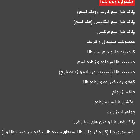
جشنواره ویژه یلدا
پلاک طلا اسم فارسی (تک اسم)
پلاک طلا اسم انگلیسی (تک اسم)
پلاک طلا اسم ترکیبی
محصولات مینیمال و ظریف
گردنبند طلا و نیم ست طلا
دستبند طلا مردانه و زنانه اسم
دستبند طلا (دستبند مردانه و زنانه طرح)
گوشواره دخترانه و زنانه طلا
حلقه ازدواج
انگشتر طلا ساده زنانه
جواهرات زرین
پلاک شعر طلا و متن های سفارشی
اکسسوری طلا (گیره کراوات طلا، سنجاق سینه طلا، دکمه سر دست طلا و..)