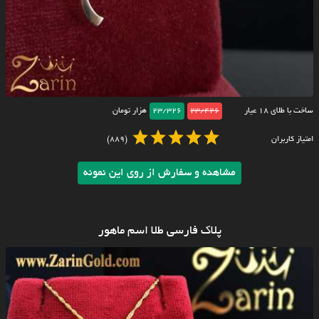
ساخت با طلای ۱۸ عیار
23/426
23/326
هزار تومان
امتیاز کاربران
(889)
مشاهده و سفارش از روی این نمونه
پلاک فارسی طلا اسم ماهور