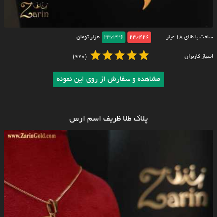
ساخت با طلای ۱۸ عیار
23/426
23/326
هزار تومان
امتیاز کاربران
(920)
مشاهده و سفارش از روی این نمونه
پلاک طلا ظریف اسم ارس