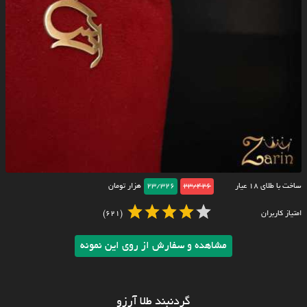
ساخت با طلای ۱۸ عیار
23/426
23/326
هزار تومان
امتیاز کاربران
(621)
مشاهده و سفارش از روی این نمونه
گردنبند طلا آرزو