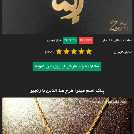
ساخت با طلای ۱۸ عیار
23/426
23/326
هزار تومان
امتیاز کاربران
(645)
مشاهده و سفارش از روی این نمونه
پلاک اسم میترا طرح علاءالدین با زنجیر