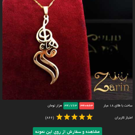
ساخت با طلای ۱۸ عیار
34/863
34/763
هزار تومان
امتیاز کاربران
(866)
مشاهده و سفارش از روی این نمونه