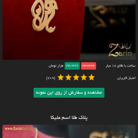
ساخت با طلای ۱۸ عیار
23/426
23/326
هزار تومان
امتیاز کاربران
(709)
مشاهده و سفارش از روی این نمونه
پلاک طلا اسم ملیکا