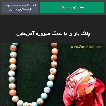
قیمت طلا 19/063/000 تومان
منوی سایت
☰
(ابشده گرمی 18 عیار)
پلاک باران با سنگ فیروزه آفریقایی