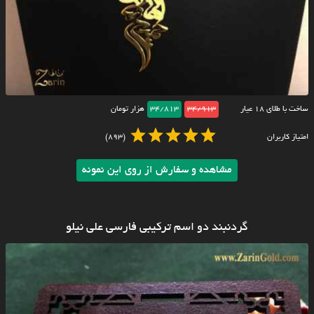
ساخت با طلای ۱۸ عیار
34/913
34/813
هزار تومان
امتیاز کاربران
(893)
مشاهده و سفارش از روی این نمونه
گردنبند دو اسم ترکیبی فارسی علی نیلو