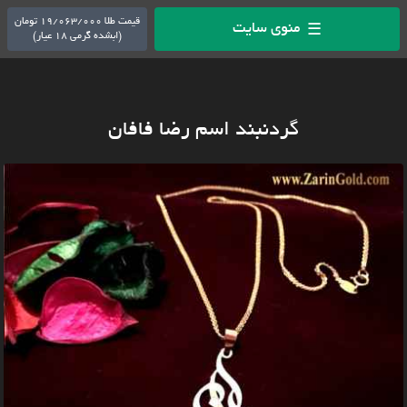
قیمت طلا 19/063/000 تومان
منوی سایت
☰
(ابشده گرمی 18 عیار)
گردنبند اسم رضا فافان