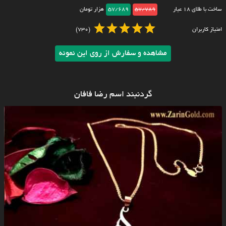
ساخت با طلای ۱۸ عیار
57/789
57/689
هزار تومان
امتیاز کاربران
(730)
مشاهده و سفارش از روی این نمونه
گردنبند اسم رضا فافان