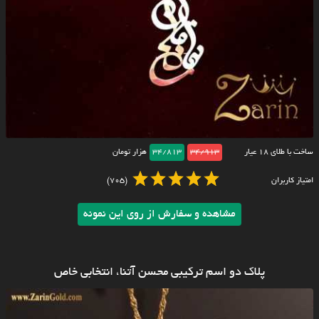
ساخت با طلای ۱۸ عیار
34/913
34/813
هزار تومان
امتیاز کاربران
(705)
مشاهده و سفارش از روی این نمونه
پلاک دو اسم ترکیبی محسن آتنا، انتخابی خاص