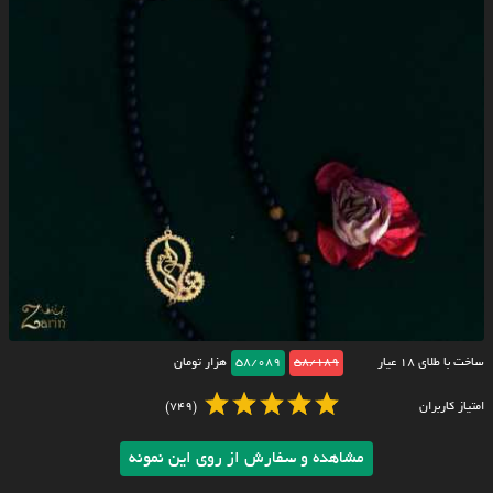
ساخت با طلای ۱۸ عیار
58/189
58/089
هزار تومان
امتیاز کاربران
(749)
مشاهده و سفارش از روی این نمونه