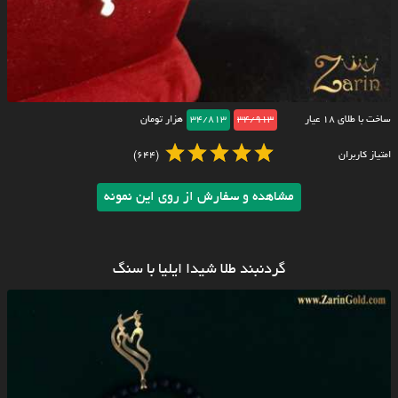
ساخت با طلای ۱۸ عیار
34/913
34/813
هزار تومان
امتیاز کاربران
(644)
مشاهده و سفارش از روی این نمونه
گردنبند طلا شیدا ایلیا با سنگ