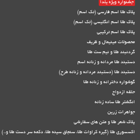
جشنواره ویژه یلدا
پلاک طلا اسم فارسی (تک اسم)
پلاک طلا اسم انگلیسی (تک اسم)
پلاک طلا اسم ترکیبی
محصولات مینیمال و ظریف
گردنبند طلا و نیم ست طلا
دستبند طلا مردانه و زنانه اسم
دستبند طلا (دستبند مردانه و زنانه طرح)
گوشواره دخترانه و زنانه طلا
حلقه ازدواج
انگشتر طلا ساده زنانه
جواهرات زرین
پلاک شعر طلا و متن های سفارشی
اکسسوری طلا (گیره کراوات طلا، سنجاق سینه طلا، دکمه سر دست طلا و..)