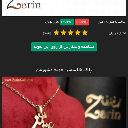
ساخت با طلای ۱۸ عیار
46/351
46/251
هزار تومان
امتیاز کاربران
(903)
مشاهده و سفارش از روی این نمونه
پلاک طلا سمیرا جونم عشق من