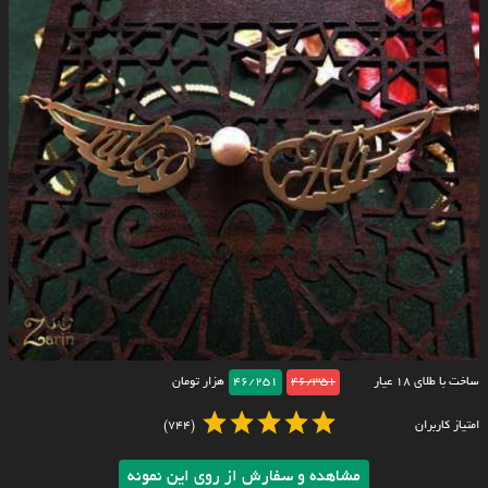
ساخت با طلای ۱۸ عیار
46/351
46/251
هزار تومان
امتیاز کاربران
(744)
مشاهده و سفارش از روی این نمونه