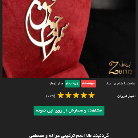
ساخت با طلای ۱۸ عیار
46/351
46/251
هزار تومان
امتیاز کاربران
(679)
مشاهده و سفارش از روی این نمونه
گردنبند طلا اسم ترکیبی غزاله و مصطفی