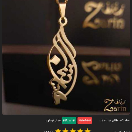
ساخت با طلای ۱۸ عیار
34/913
34/813
هزار تومان